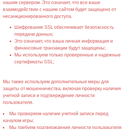
нашим сервером. Это означает, что все ваше
взаимодействие с нашим сайтом будет защищено от
несанкционированного доступа.
Шифрование SSL обеспечивает безопасность
передачи данных;
Это означает, что ваша личная информация и
финансовые транзакции будут защищены;
Мы используем только проверенные и надежные
сертификаты SSL;
Защита от мошенничества
Мы также используем дополнительные меры для
защиты от мошенничества, включая проверку наличия
учетной записи и подтверждение личности
пользователя.
Мы проверяем наличие учетной записи перед
началом игры;
Мы требуем подтверждения личности пользователя