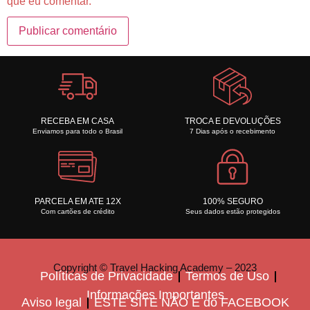
que eu comentar.
RECEBA EM CASA
TROCA E DEVOLUÇÕES
Enviamos para todo o Brasil
7 Dias após o recebimento
PARCELA EM ATE 12X
100% SEGURO
Com cartões de crédito
Seus dados estão protegidos
Copyright © Travel Hacking Academy – 2023
Políticas de Privacidade
Termos de Uso
Informações Importantes
Aviso legal
ESTE SITE NÃO É do FACEBOOK