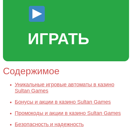
ИГРАТЬ
Содержимое
Уникальные игровые автоматы в казино
Sultan Games
Бонусы и акции в казино Sultan Games
Промокоды и акции в казино Sultan Games
Безопасность и надежность