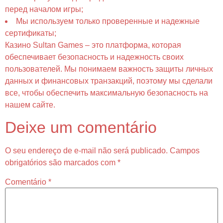
перед началом игры;
Мы используем только проверенные и надежные
сертификаты;
Казино Sultan Games – это платформа, которая
обеспечивает безопасность и надежность своих
пользователей. Мы понимаем важность защиты личных
данных и финансовых транзакций, поэтому мы сделали
все, чтобы обеспечить максимальную безопасность на
нашем сайте.
Deixe um comentário
O seu endereço de e-mail não será publicado.
Campos
obrigatórios são marcados com
*
Comentário
*