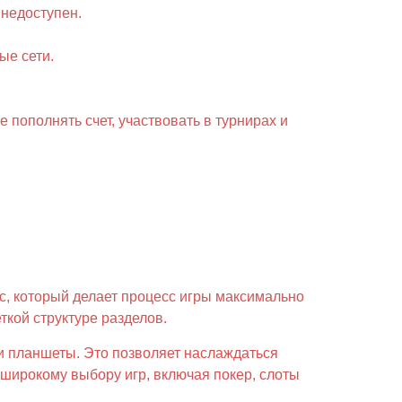
 недоступен.
ые сети.
 пополнять счет, участвовать в турнирах и
, который делает процесс игры максимально
кой структуре разделов.
и планшеты. Это позволяет наслаждаться
 широкому выбору игр, включая покер, слоты