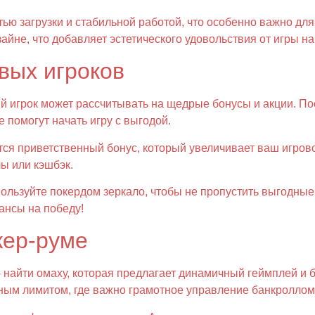
ью загрузки и стабильной работой, что особенно важно дл
айне, что добавляет эстетического удовольствия от игры на
вых игроков
 игрок может рассчитывать на щедрые бонусы и акции. По
 помогут начать игру с выгодой.
тся приветственный бонус, который увеличивает ваш игрово
ы или кэшбэк.
пользуйте покердом зеркало, чтобы не пропустить выгодные
ансы на победу!
кер-руме
найти омаху, которая предлагает динамичный геймплей и 
ным лимитом, где важно грамотное управление банкроллом