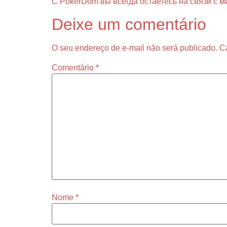
С PokerDom вы всегда остаетесь на связи с м
Deixe um comentário
O seu endereço de e-mail não será publicado.
C
Comentário
*
Nome
*