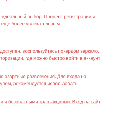
о идеальный выбор. Процесс регистрации и
с еще более увлекательным.
доступен, воспользуйтесь покердом зеркало,
оризации, где можно быстро войти в аккаунт
ие азартные развлечения. Для входа на
тупом, рекомендуется использовать
и и безопасными транзакциями. Вход на сайт