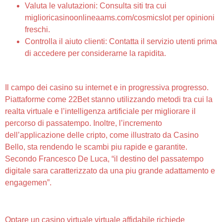
Valuta le valutazioni: Consulta siti tra cui
miglioricasinoonlineaams.com/cosmicslot per opinioni
freschi.
Controlla il aiuto clienti: Contatta il servizio utenti prima
di accedere per considerarne la rapidita.
Il Futuro dei Casino In rete
Il campo dei casino su internet e in progressiva progresso.
Piattaforme come 22Bet stanno utilizzando metodi tra cui la
realta virtuale e l’intelligenza artificiale per migliorare il
percorso di passatempo. Inoltre, l’incremento
dell’applicazione delle cripto, come illustrato da Casino
Bello, sta rendendo le scambi piu rapide e garantite.
Secondo Francesco De Luca, “il destino del passatempo
digitale sara caratterizzato da una piu grande adattamento e
engagemen”.
Conclusione
Optare un casino virtuale virtuale affidabile richiede