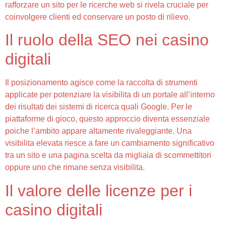
rafforzare un sito per le ricerche web si rivela cruciale per
coinvolgere clienti ed conservare un posto di rilievo.
Il ruolo della SEO nei casino
digitali
Il posizionamento agisce come la raccolta di strumenti
applicate per potenziare la visibilita di un portale all’interno
dei risultati dei sistemi di ricerca quali Google. Per le
piattaforme di gioco, questo approccio diventa essenziale
poiche l’ambito appare altamente rivaleggiante. Una
visibilita elevata riesce a fare un cambiamento significativo
tra un sito e una pagina scelta da migliaia di scommettitori
oppure uno che rimane senza visibilita.
Il valore delle licenze per i
casino digitali