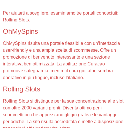
Confronto tra Casino online Popolari
Per aiutarti a scegliere, esaminiamo tre portali conosciuti:
Rolling Slots.
OhMySpins
OhMySpins risulta una portale flessibile con un’interfaccia
user-friendly e una ampia scelta di scommesse. Offre un
promozione di benvenuto interessante e una sezione
interattiva ben ottimizzata. La abilitazione Curacao
promuove safeguardia, mentre il cura giocatori sembra
operativo in piu lingue, incluso l’italiano.
Rolling Slots
Rolling Slots si distingue per la sua concentrazione alle slot,
con oltre 2000 varianti pronti. Diventa ottimo per i
scommettitori che apprezzano gli giri gratis e le vantaggi
periodiche. La sito risulta accreditata e mette a disposizione