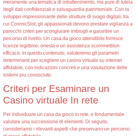
meramente una tematica di intrattenimento, ma pure di tutela
degli dati confidenziali e salvaguardia patrimoniale. Con la
sviluppo impressionante delle strutture di svago digitali, tra
cui CosmicSlot, gli appassionati devono prestare vigilanza a
parecchi criteri per scongiurare imbrogli e garantire un
percorso di livello. Un casa da gioco attendibile fornisce
licenze legittime, onesta e un assistenza scommettitori
efficace. In questo contenuto, valuteremo gli parametri
determinanti per scegliere un casino virtuale su internet
affidabile, con indicazioni concreti e una valutazione delle
sistemi piu conosciute.
Criteri per Esaminare un
Casino virtuale In rete
Per individuare un casa da gioco in rete, e fondamentale
valutare una successione di elementi. Di seguito,
consideriamo i rilevanti aspetti che preservano un percorso