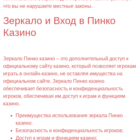
что вы не нарушаете местные законы.
Зеркало и Вход в Пинко
Казино
Зеркало Пинко Казино
Зеркало Пинко казино – это дополнительный доступ к
официальному сайту казино, который позволяет игрокам
играть в онлайн-казино, не оставляя имущества на
официальном сайте. Зеркало Пинко казино
обеспечивает безопасность и конфиденциальность
игроков, обеспечивая им доступ к играм и функциям
казино.
Преимущества использования зеркала Пинко
казино:
Безопасность и конфиденциальность игроков;
Доступ к играм и функциям казино;