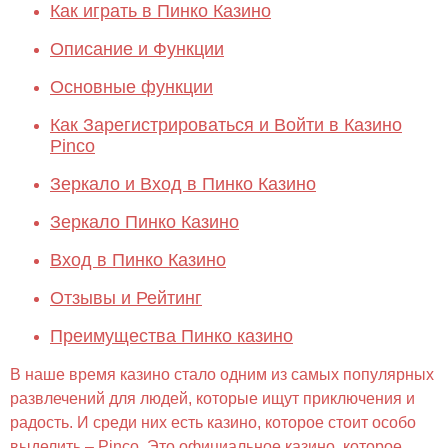
Как играть в Пинко Казино
Описание и Функции
Основные функции
Как Зарегистрироваться и Войти в Казино
Pinco
Зеркало и Вход в Пинко Казино
Зеркало Пинко Казино
Вход в Пинко Казино
Отзывы и Рейтинг
Преимущества Пинко казино
В наше время казино стало одним из самых популярных
развлечений для людей, которые ищут приключения и
радость. И среди них есть казино, которое стоит особо
выделить – Pinco. Это официальное казино, которое