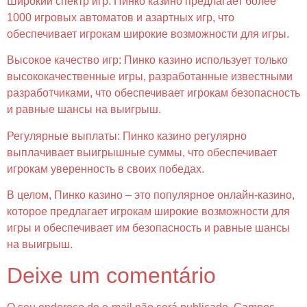
Широкий спектр игр: Пинко казино предлагает более
1000 игровых автоматов и азартных игр, что
обеспечивает игрокам широкие возможности для игры.
Высокое качество игр: Пинко казино использует только
высококачественные игры, разработанные известными
разработчиками, что обеспечивает игрокам безопасность
и равные шансы на выигрыш.
Регулярные выплаты: Пинко казино регулярно
выплачивает выигрышные суммы, что обеспечивает
игрокам уверенность в своих победах.
В целом, Пинко казино – это популярное онлайн-казино,
которое предлагает игрокам широкие возможности для
игры и обеспечивает им безопасность и равные шансы
на выигрыш.
Deixe um comentário