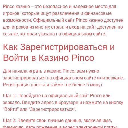
Pinco казино – это безопасное и надежное место для
игроков, которые ищут развлечения и финансовые
возможности. Официальный сайт Pinco казино доступен
для игроков из многих стран, и вход на сайт доступен по
ссылке, которая указана на официальном сайте.
Как Зарегистрироваться и
Войти в Казино Pinco
Для начала играть в казино Pinco, вам нужно
зарегистрироваться на официальном сайте или зеркале.
Регистрация проста и займет не более 5 минут.
Шаг 1: Перейдите на официальный сайт Pinco или
зеркало. Введите адрес в браузере и нажмите на кнопку
“Войти” или “Зарегистрироваться”.
Шаг 2: Введите свои личные данные, включая имя,
фамилию, дату рождения и адрес электронной почты.