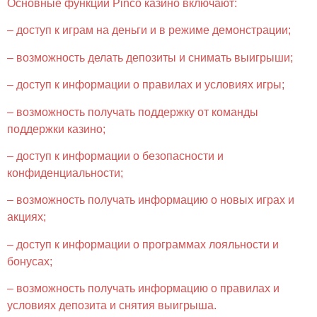
Основные функции Pinco казино включают:
– доступ к играм на деньги и в режиме демонстрации;
– возможность делать депозиты и снимать выигрыши;
– доступ к информации о правилах и условиях игры;
– возможность получать поддержку от команды
поддержки казино;
– доступ к информации о безопасности и
конфиденциальности;
– возможность получать информацию о новых играх и
акциях;
– доступ к информации о программах лояльности и
бонусах;
– возможность получать информацию о правилах и
условиях депозита и снятия выигрыша.