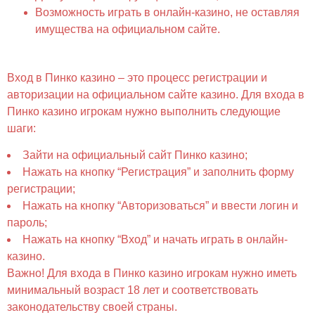
Возможность играть в онлайн-казино, не оставляя
имущества на официальном сайте.
Вход в Пинко Казино
Вход в Пинко казино – это процесс регистрации и
авторизации на официальном сайте казино. Для входа в
Пинко казино игрокам нужно выполнить следующие
шаги:
Зайти на официальный сайт Пинко казино;
Нажать на кнопку “Регистрация” и заполнить форму
регистрации;
Нажать на кнопку “Авторизоваться” и ввести логин и
пароль;
Нажать на кнопку “Вход” и начать играть в онлайн-
казино.
Важно! Для входа в Пинко казино игрокам нужно иметь
минимальный возраст 18 лет и соответствовать
законодательству своей страны.