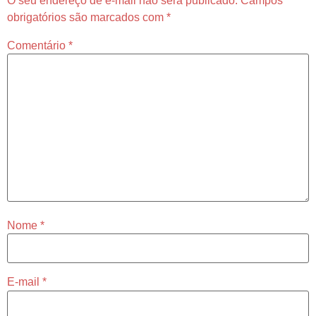
O seu endereço de e-mail não será publicado.
Campos
obrigatórios são marcados com
*
Comentário
*
Nome
*
E-mail
*