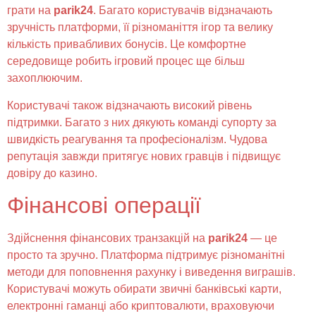
грати на
parik24
. Багато користувачів відзначають
зручність платформи, її різноманіття ігор та велику
кількість привабливих бонусів. Це комфортне
середовище робить ігровий процес ще більш
захоплюючим.
Користувачі також відзначають високий рівень
підтримки. Багато з них дякують команді супорту за
швидкість реагування та професіоналізм. Чудова
репутація завжди притягує нових гравців і підвищує
довіру до казино.
Фінансові операції
Здійснення фінансових транзакцій на
parik24
— це
просто та зручно. Платформа підтримує різноманітні
методи для поповнення рахунку і виведення виграшів.
Користувачі можуть обирати звичні банківські карти,
електронні гаманці або криптовалюти, враховуючи