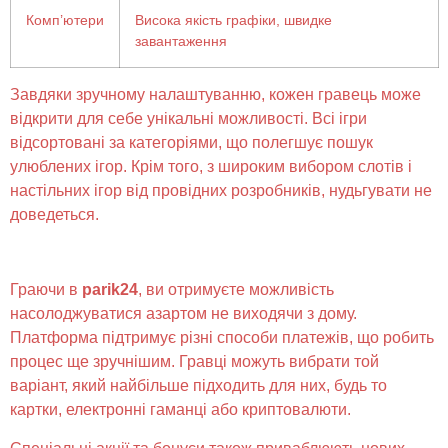
Комп’ютери
Висока якість графіки, швидке
завантаження
Завдяки зручному налаштуванню, кожен гравець може
відкрити для себе унікальні можливості. Всі ігри
відсортовані за категоріями, що полегшує пошук
улюблених ігор. Крім того, з широким вибором слотів і
настільних ігор від провідних розробників, нудьгувати не
доведеться.
Грати з комфортом
Граючи в
parik24
, ви отримуєте можливість
насолоджуватися азартом не виходячи з дому.
Платформа підтримує різні способи платежів, що робить
процес ще зручнішим. Гравці можуть вибрати той
варіант, який найбільше підходить для них, будь то
картки, електронні гаманці або криптовалюти.