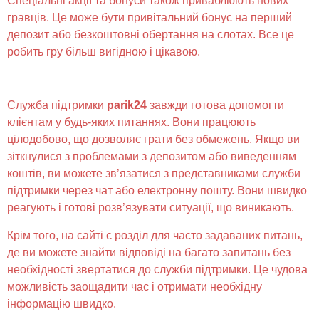
Спеціальні акції та бонуси також приваблюють нових
гравців. Це може бути привітальний бонус на перший
депозит або безкоштовні обертання на слотах. Все це
робить гру більш вигідною і цікавою.
Підтримка клієнтів
Служба підтримки
parik24
завжди готова допомогти
клієнтам у будь-яких питаннях. Вони працюють
цілодобово, що дозволяє грати без обмежень. Якщо ви
зіткнулися з проблемами з депозитом або виведенням
коштів, ви можете зв’язатися з представниками служби
підтримки через чат або електронну пошту. Вони швидко
реагують і готові розв’язувати ситуації, що виникають.
Крім того, на сайті є розділ для часто задаваних питань,
де ви можете знайти відповіді на багато запитань без
необхідності звертатися до служби підтримки. Це чудова
можливість заощадити час і отримати необхідну
інформацію швидко.