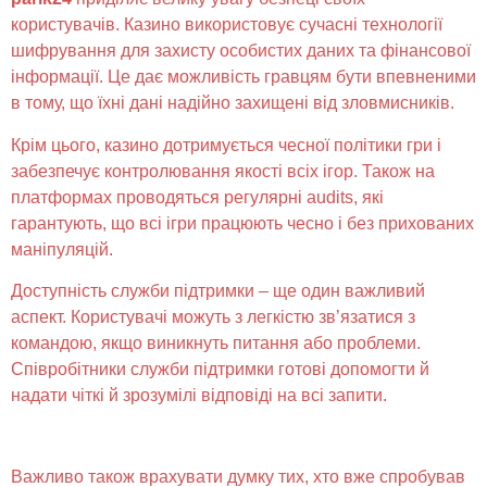
користувачів. Казино використовує сучасні технології
шифрування для захисту особистих даних та фінансової
інформації. Це дає можливість гравцям бути впевненими
в тому, що їхні дані надійно захищені від зловмисників.
Крім цього, казино дотримується чесної політики гри і
забезпечує контролювання якості всіх ігор. Також на
платформах проводяться регулярні audits, які
гарантують, що всі ігри працюють чесно і без прихованих
маніпуляцій.
Доступність служби підтримки – ще один важливий
аспект. Користувачі можуть з легкістю зв’язатися з
командою, якщо виникнуть питання або проблеми.
Співробітники служби підтримки готові допомогти й
надати чіткі й зрозумілі відповіді на всі запити.
Відгуки гравців
Важливо також врахувати думку тих, хто вже спробував