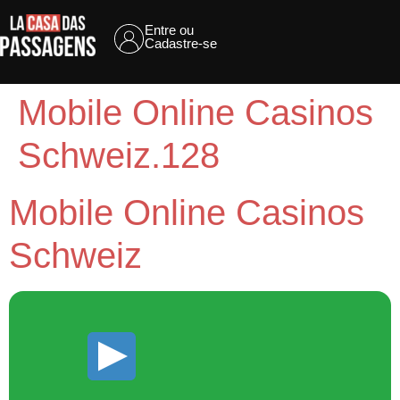
Entre ou
Cadastre-se
Mobile Online Casinos
Schweiz.128
Mobile Online Casinos
Schweiz