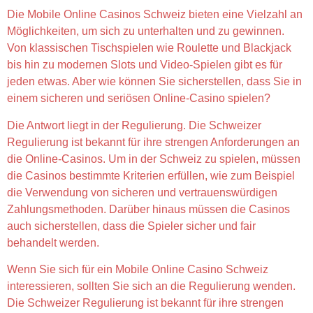
Die Mobile Online Casinos Schweiz bieten eine Vielzahl an
Möglichkeiten, um sich zu unterhalten und zu gewinnen.
Von klassischen Tischspielen wie Roulette und Blackjack
bis hin zu modernen Slots und Video-Spielen gibt es für
jeden etwas. Aber wie können Sie sicherstellen, dass Sie in
einem sicheren und seriösen Online-Casino spielen?
Die Antwort liegt in der Regulierung. Die Schweizer
Regulierung ist bekannt für ihre strengen Anforderungen an
die Online-Casinos. Um in der Schweiz zu spielen, müssen
die Casinos bestimmte Kriterien erfüllen, wie zum Beispiel
die Verwendung von sicheren und vertrauenswürdigen
Zahlungsmethoden. Darüber hinaus müssen die Casinos
auch sicherstellen, dass die Spieler sicher und fair
behandelt werden.
Wenn Sie sich für ein Mobile Online Casino Schweiz
interessieren, sollten Sie sich an die Regulierung wenden.
Die Schweizer Regulierung ist bekannt für ihre strengen