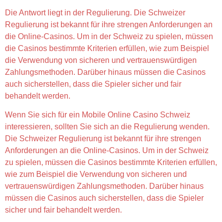
Die Antwort liegt in der Regulierung. Die Schweizer
Regulierung ist bekannt für ihre strengen Anforderungen an
die Online-Casinos. Um in der Schweiz zu spielen, müssen
die Casinos bestimmte Kriterien erfüllen, wie zum Beispiel
die Verwendung von sicheren und vertrauenswürdigen
Zahlungsmethoden. Darüber hinaus müssen die Casinos
auch sicherstellen, dass die Spieler sicher und fair
behandelt werden.
Wenn Sie sich für ein Mobile Online Casino Schweiz
interessieren, sollten Sie sich an die Regulierung wenden.
Die Schweizer Regulierung ist bekannt für ihre strengen
Anforderungen an die Online-Casinos. Um in der Schweiz
zu spielen, müssen die Casinos bestimmte Kriterien erfüllen,
wie zum Beispiel die Verwendung von sicheren und
vertrauenswürdigen Zahlungsmethoden. Darüber hinaus
müssen die Casinos auch sicherstellen, dass die Spieler
sicher und fair behandelt werden.