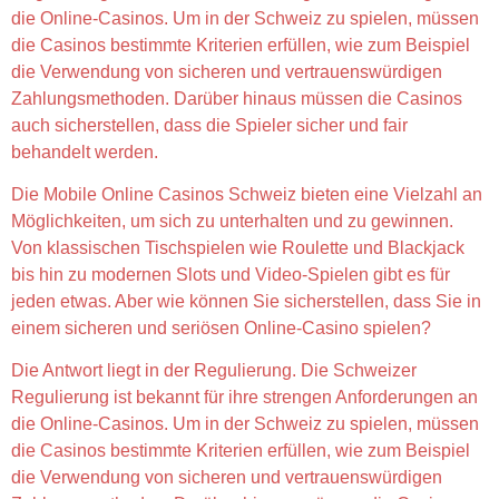
die Online-Casinos. Um in der Schweiz zu spielen, müssen
die Casinos bestimmte Kriterien erfüllen, wie zum Beispiel
die Verwendung von sicheren und vertrauenswürdigen
Zahlungsmethoden. Darüber hinaus müssen die Casinos
auch sicherstellen, dass die Spieler sicher und fair
behandelt werden.
Die Mobile Online Casinos Schweiz bieten eine Vielzahl an
Möglichkeiten, um sich zu unterhalten und zu gewinnen.
Von klassischen Tischspielen wie Roulette und Blackjack
bis hin zu modernen Slots und Video-Spielen gibt es für
jeden etwas. Aber wie können Sie sicherstellen, dass Sie in
einem sicheren und seriösen Online-Casino spielen?
Die Antwort liegt in der Regulierung. Die Schweizer
Regulierung ist bekannt für ihre strengen Anforderungen an
die Online-Casinos. Um in der Schweiz zu spielen, müssen
die Casinos bestimmte Kriterien erfüllen, wie zum Beispiel
die Verwendung von sicheren und vertrauenswürdigen