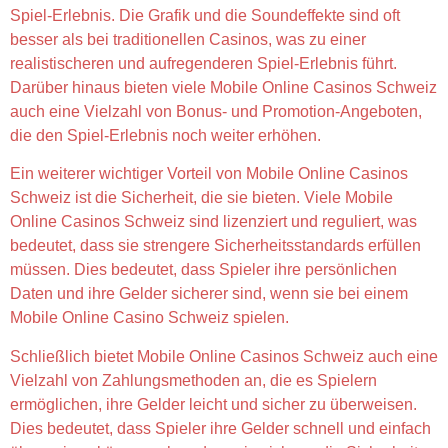
Spiel-Erlebnis. Die Grafik und die Soundeffekte sind oft
besser als bei traditionellen Casinos, was zu einer
realistischeren und aufregenderen Spiel-Erlebnis führt.
Darüber hinaus bieten viele Mobile Online Casinos Schweiz
auch eine Vielzahl von Bonus- und Promotion-Angeboten,
die den Spiel-Erlebnis noch weiter erhöhen.
Ein weiterer wichtiger Vorteil von Mobile Online Casinos
Schweiz ist die Sicherheit, die sie bieten. Viele Mobile
Online Casinos Schweiz sind lizenziert und reguliert, was
bedeutet, dass sie strengere Sicherheitsstandards erfüllen
müssen. Dies bedeutet, dass Spieler ihre persönlichen
Daten und ihre Gelder sicherer sind, wenn sie bei einem
Mobile Online Casino Schweiz spielen.
Schließlich bietet Mobile Online Casinos Schweiz auch eine
Vielzahl von Zahlungsmethoden an, die es Spielern
ermöglichen, ihre Gelder leicht und sicher zu überweisen.
Dies bedeutet, dass Spieler ihre Gelder schnell und einfach