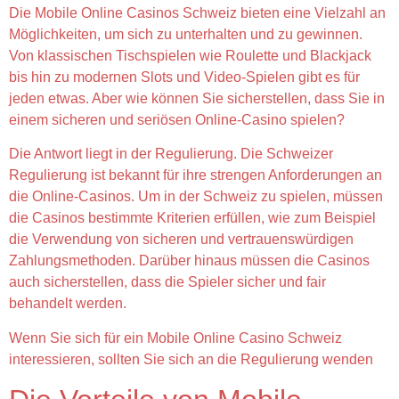
Die Mobile Online Casinos Schweiz bieten eine Vielzahl an
Möglichkeiten, um sich zu unterhalten und zu gewinnen.
Von klassischen Tischspielen wie Roulette und Blackjack
bis hin zu modernen Slots und Video-Spielen gibt es für
jeden etwas. Aber wie können Sie sicherstellen, dass Sie in
einem sicheren und seriösen Online-Casino spielen?
Die Antwort liegt in der Regulierung. Die Schweizer
Regulierung ist bekannt für ihre strengen Anforderungen an
die Online-Casinos. Um in der Schweiz zu spielen, müssen
die Casinos bestimmte Kriterien erfüllen, wie zum Beispiel
die Verwendung von sicheren und vertrauenswürdigen
Zahlungsmethoden. Darüber hinaus müssen die Casinos
auch sicherstellen, dass die Spieler sicher und fair
behandelt werden.
Wenn Sie sich für ein Mobile Online Casino Schweiz
interessieren, sollten Sie sich an die Regulierung wenden