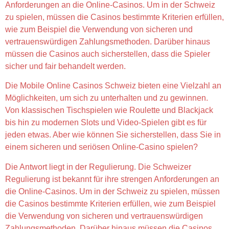
Anforderungen an die Online-Casinos. Um in der Schweiz
zu spielen, müssen die Casinos bestimmte Kriterien erfüllen,
wie zum Beispiel die Verwendung von sicheren und
vertrauenswürdigen Zahlungsmethoden. Darüber hinaus
müssen die Casinos auch sicherstellen, dass die Spieler
sicher und fair behandelt werden.
Die Mobile Online Casinos Schweiz bieten eine Vielzahl an
Möglichkeiten, um sich zu unterhalten und zu gewinnen.
Von klassischen Tischspielen wie Roulette und Blackjack
bis hin zu modernen Slots und Video-Spielen gibt es für
jeden etwas. Aber wie können Sie sicherstellen, dass Sie in
einem sicheren und seriösen Online-Casino spielen?
Die Antwort liegt in der Regulierung. Die Schweizer
Regulierung ist bekannt für ihre strengen Anforderungen an
die Online-Casinos. Um in der Schweiz zu spielen, müssen
die Casinos bestimmte Kriterien erfüllen, wie zum Beispiel
die Verwendung von sicheren und vertrauenswürdigen
Zahlungsmethoden. Darüber hinaus müssen die Casinos