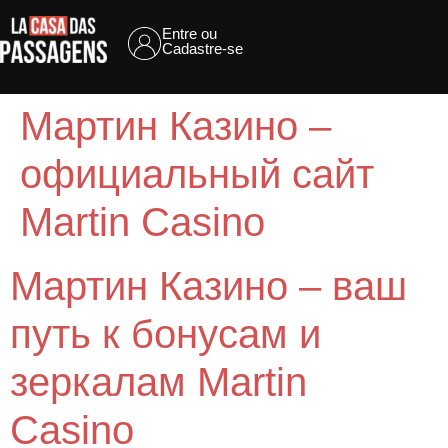
Entre ou
Cadastre-se
Мартин Казино –
официальный сайт
Martin Casino
Мартин Казино – ваш
путь к бонусам и
зеркалам Martin
Casino