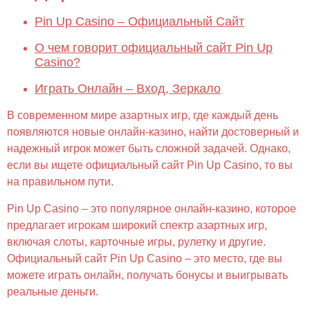
Pin Up Casino – Официальный Сайт
О чем говорит официальный сайт Pin Up
Casino?
Играть Онлайн – Вход, Зеркало
В современном мире азартных игр, где каждый день
появляются новые онлайн-казино, найти достоверный и
надежный игрок может быть сложной задачей. Однако,
если вы ищете официальный сайт Pin Up Casino, то вы
на правильном пути.
Pin Up Casino – это популярное онлайн-казино, которое
предлагает игрокам широкий спектр азартных игр,
включая слоты, карточные игры, рулетку и другие.
Официальный сайт Pin Up Casino – это место, где вы
можете играть онлайн, получать бонусы и выигрывать
реальные деньги.