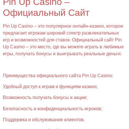
Pin Up Casino –
Официальный Сайт
Pin Up Casino – это популярное онлайн-казино, которое
предлагает игрокам широкий спектр развлекательных
игр и возможностей для ставок. Официальный сайт Pin
Up Casino – это место, где вы можете играть в любимые
игры, получать бонусы и выигрывать реальные деньги.
О чем говорит официальный сайт Pin Up Casino?
Преимущества официального сайта Pin Up Casino:
Удобный доступ к играм и функциям казино;
Возможность получать бонусы и акции;
Безопасность и конфиденциальность игроков;
Поддержка и обслуживание клиентов.