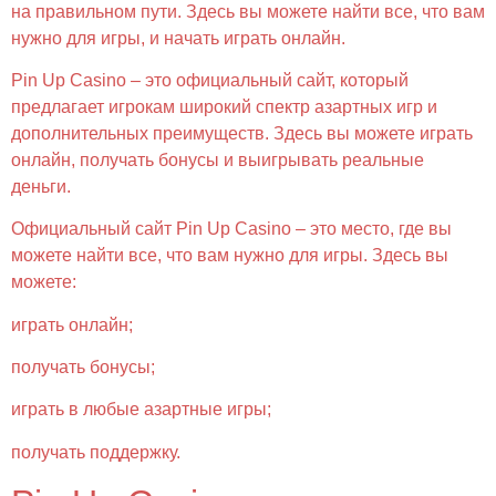
на правильном пути. Здесь вы можете найти все, что вам
нужно для игры, и начать играть онлайн.
Pin Up Casino – это официальный сайт, который
предлагает игрокам широкий спектр азартных игр и
дополнительных преимуществ. Здесь вы можете играть
онлайн, получать бонусы и выигрывать реальные
деньги.
Официальный сайт Pin Up Casino – это место, где вы
можете найти все, что вам нужно для игры. Здесь вы
можете:
играть онлайн;
получать бонусы;
играть в любые азартные игры;
получать поддержку.