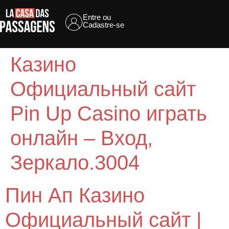
Entre ou
Cadastre-se
Казино
Официальный сайт
Pin Up Casino играть
онлайн – Вход,
Зеркало.3004
Пин Ап Казино
Официальный сайт |