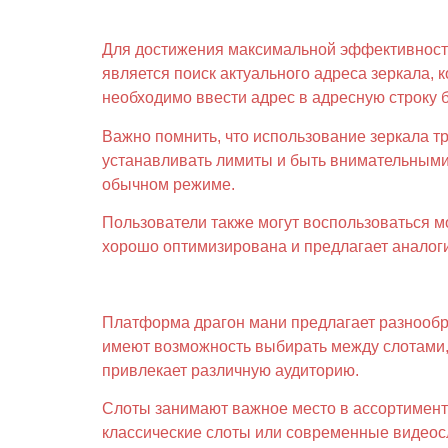
Как использовать драгон мани рабочее 
Для достижения максимальной эффективности,
является поиск актуального адреса зеркала, 
необходимо ввести адрес в адресную строку 
Важно помнить, что использование зеркала тре
устанавливать лимиты и быть внимательными к
обычном режиме.
Пользователи также могут воспользоваться м
хорошо оптимизирована и предлагает аналоги
Типы игр на платформе драгон мани
Платформа драгон мани предлагает разнообр
имеют возможность выбирать между слотами, 
привлекает различную аудиторию.
Слоты занимают важное место в ассортименте
классические слоты или современные видеос