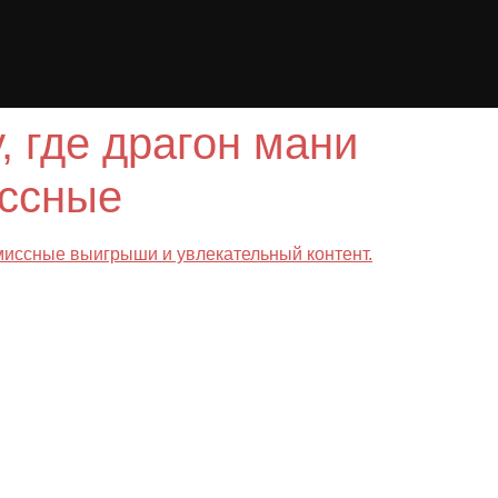
 где драгон мани
иссные
миссные выигрыши и увлекательный контент.