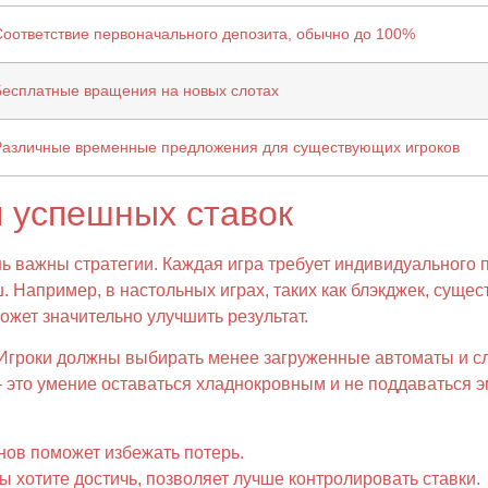
Соответствие первоначального депозита, обычно до 100%
Бесплатные вращения на новых слотах
Различные временные предложения для существующих игроков
я успешных ставок
нь важны стратегии. Каждая игра требует индивидуального 
 Например, в настольных играх, таких как блэкджек, суще
ожет значительно улучшить результат.
Игроки должны выбирать менее загруженные автоматы и сле
это умение оставаться хладнокровным и не поддаваться э
нов поможет избежать потерь.
вы хотите достичь, позволяет лучше контролировать ставки.