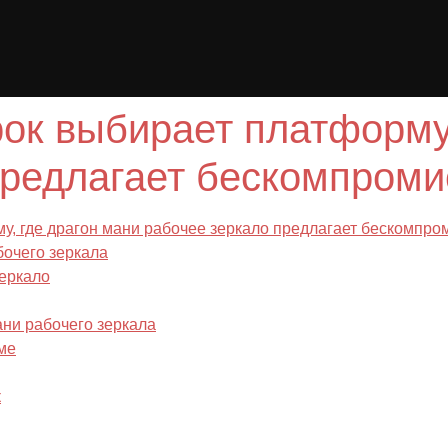
ок выбирает платформу,
предлагает бескомпром
у, где драгон мани рабочее зеркало предлагает бескомпро
бочего зеркала
зеркало
ни рабочего зеркала
ме
к