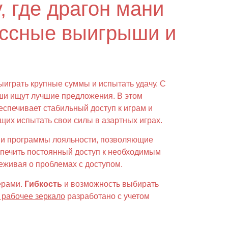
 где драгон мани
иссные выигрыши и
играть крупные суммы и испытать удачу. С
уши ищут лучшие предложения. В этом
беспечивает стабильный доступ к играм и
их испытать свои силы в азартных играх.
сы и программы лояльности, позволяющие
еспечить постоянный доступ к необходимым
еживая о проблемах с доступом.
ерами.
Гибкость
и возможность выбирать
 рабочее зеркало
разработано с учетом