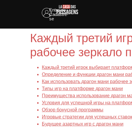
Entre ou
Cadastre-
se
Каждый третий игр
рабочее зеркало 
Каждый третий игрок выбирает платформ
Определение и функции драгон мани ра
Как использовать драгон мани рабочее 
Типы игр на платформе драгон мани
Преимущества использование драгон ма
Условия для успешной игры на платфор
Обзор бонусной программы
Игровые стратегии для успешных ставо
Будущее азартных игр с драгон мани