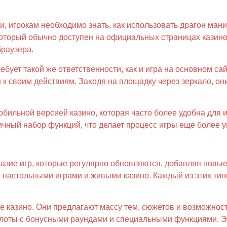
зеркало
 игрокам необходимо знать, как использовать драгон ман
который обычно доступен на официальных страницах казино 
браузера.
бует такой же ответственности, как и игра на основном сай
 своим действиям. Заходя на площадку через зеркало, они 
обильной версией казино, которая часто более удобна для 
чный набор функций, что делает процесс игры еще более 
азие игр, которые регулярно обновляются, добавляя новы
настольными играми и живыми казино. Каждый из этих тип
 казино. Они предлагают массу тем, сюжетов и возможнос
лоты с бонусными раундами и специальными функциями. Эт