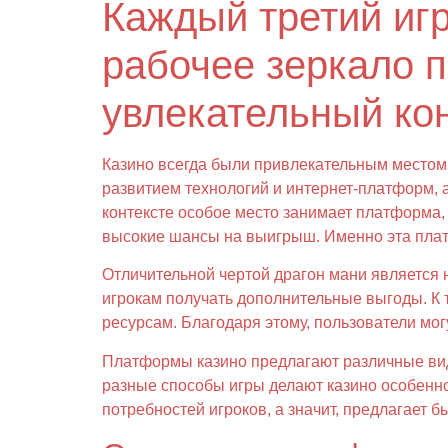
Каждый третий игр
рабочее зеркало 
увлекательный кон
Казино всегда были привлекательным местом 
развитием технологий и интернет-платформ, 
контексте особое место занимает платформа
высокие шансы на выигрыш. Именно эта плат
Отличительной чертой драгон мани является 
игрокам получать дополнительные выгоды. К 
ресурсам. Благодаря этому, пользователи мо
Платформы казино предлагают различные виды
разные способы игры делают казино особенно
потребностей игроков, а значит, предлагает б