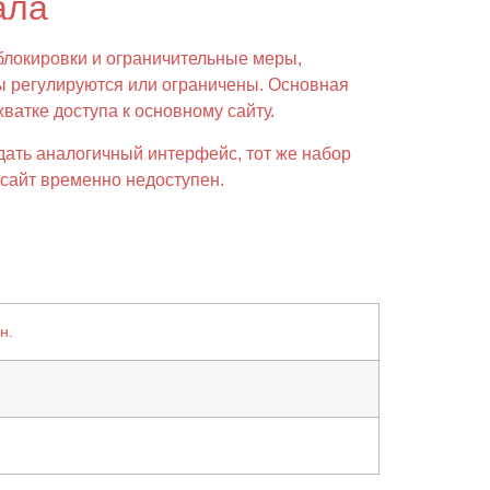
ала
блокировки и ограничительные меры,
ры регулируются или ограничены. Основная
ватке доступа к основному сайту.
идать аналогичный интерфейс, тот же набор
 сайт временно недоступен.
н.