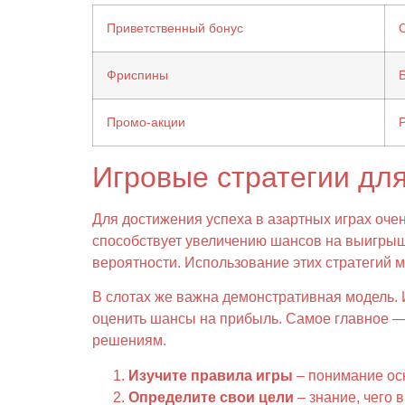
Приветственный бонус
Фриспины
Промо-акции
Игровые стратегии дл
Для достижения успеха в азартных играх оче
способствует увеличению шансов на выигрыш.
вероятности. Использование этих стратегий м
В слотах же важна демонстративная модель. 
оценить шансы на прибыль. Самое главное — 
решениям.
Изучите правила игры
– понимание ос
Определите свои цели
– знание, чего 