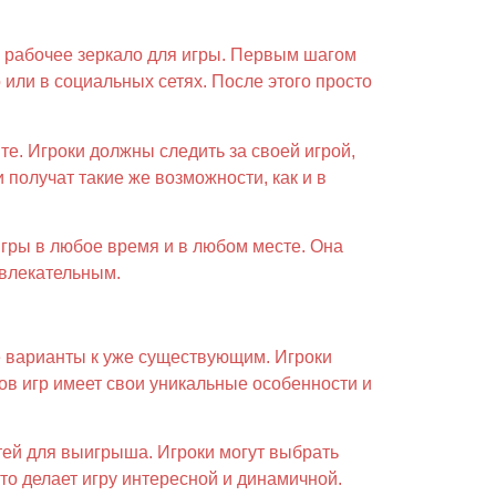
и рабочее зеркало для игры. Первым шагом
или в социальных сетях. После этого просто
те. Игроки должны следить за своей игрой,
получат такие же возможности, как и в
игры в любое время и в любом месте. Она
увлекательным.
е варианты к уже существующим. Игроки
ов игр имеет свои уникальные особенности и
тей для выигрыша. Игроки могут выбрать
о делает игру интересной и динамичной.