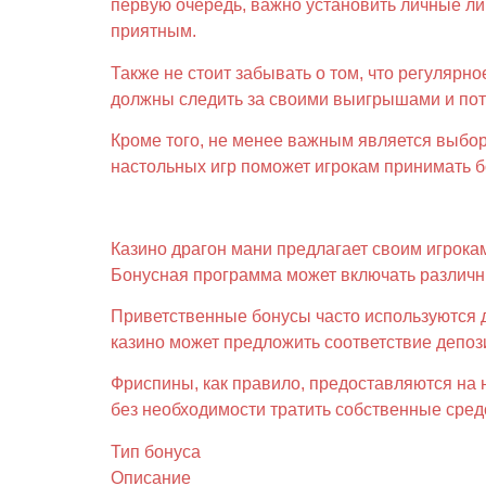
первую очередь, важно установить личные ли
приятным.
Также не стоит забывать о том, что регулярн
должны следить за своими выигрышами и пот
Кроме того, не менее важным является выбор
настольных игр поможет игрокам принимать 
Обзор бонусной программы
Казино драгон мани предлагает своим игрока
Бонусная программа может включать различн
Приветственные бонусы часто используются 
казино может предложить соответствие депоз
Фриспины, как правило, предоставляются на 
без необходимости тратить собственные сред
Тип бонуса
Описание