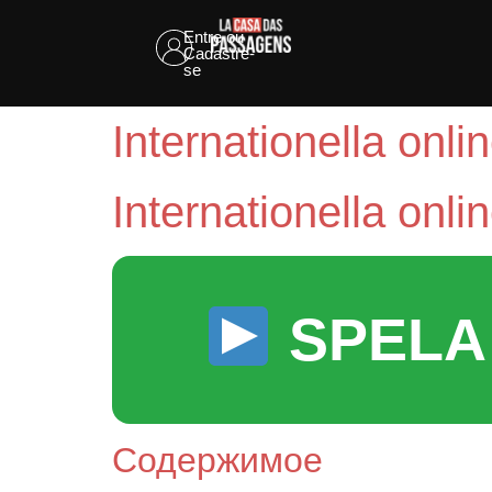
Entre ou
Cadastre-
se
Internationella onli
Internationella onli
SPELA
Содержимое