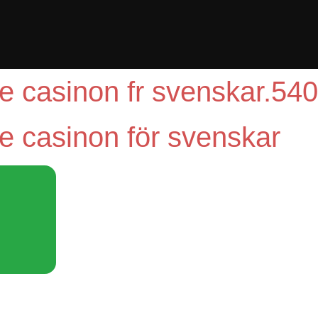
ne casinon fr svenskar.540
ne casinon för svenskar