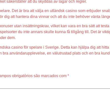
lket säkerställer att du skyddas av lagar och regler.
elare. Det är bra att välja en utländsk casino som erbjuder snabb
r dig att hantera dina vinnar och att du inte behöver vänta länge f
user utan insättningskrav, vilket kan vara en bra sätt att testa 
 spelsorter du inte annars skulle kunna få tillgång till. Det är vikt
nder dem.
tländska casino för spelare i Sverige. Detta kan hjälpa dig att h
r en bra användarupplevelse, en välutrustad plats och en bra kund
ampos obrigatórios são marcados com
*