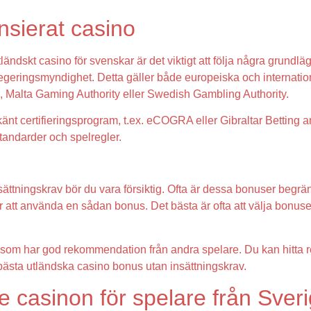
ensierat casino
tländskt casino för svenskar är det viktigt att följa några grundlägg
 regeringsmyndighet. Detta gäller både europeiska och internati
Malta Gaming Authority eller Swedish Gambling Authority.
dkänt certifieringsprogram, t.ex. eCOGRA eller Gibraltar Bettin
standarder och spelregler.
ättningskrav bör du vara försiktig. Ofta är dessa bonuser begräns
ser att använda en sådan bonus. Det bästa är ofta att välja bonu
oer som har god rekommendation från andra spelare. Du kan hitta
e bästa utländska casino bonus utan insättningskrav.
casinon för spelare från Sver