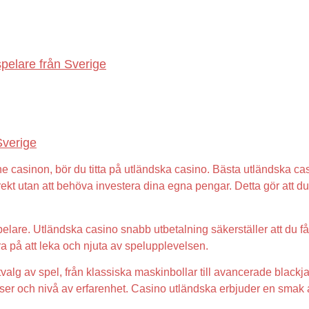
pelare från Sverige
 Sverige
 casinon, bör du titta på utländska casino. Bästa utländska ca
irekt utan att behöva investera dina egna pengar. Detta gör att du
elare. Utländska casino snabb utbetalning säkerställer att du får
ra på att leka och njuta av spelupplevelsen.
tvalg av spel, från klassiska maskinbollar till avancerade blac
nser och nivå av erfarenhet. Casino utländska erbjuder en smak a