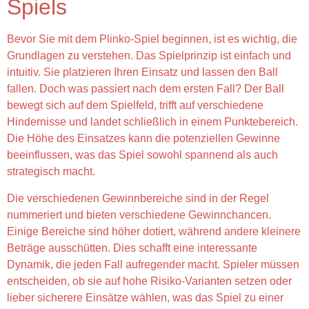
Spiels
Bevor Sie mit dem Plinko-Spiel beginnen, ist es wichtig, die
Grundlagen zu verstehen. Das Spielprinzip ist einfach und
intuitiv. Sie platzieren Ihren Einsatz und lassen den Ball
fallen. Doch was passiert nach dem ersten Fall? Der Ball
bewegt sich auf dem Spielfeld, trifft auf verschiedene
Hindernisse und landet schließlich in einem Punktebereich.
Die Höhe des Einsatzes kann die potenziellen Gewinne
beeinflussen, was das Spiel sowohl spannend als auch
strategisch macht.
Die verschiedenen Gewinnbereiche sind in der Regel
nummeriert und bieten verschiedene Gewinnchancen.
Einige Bereiche sind höher dotiert, während andere kleinere
Beträge ausschütten. Dies schafft eine interessante
Dynamik, die jeden Fall aufregender macht. Spieler müssen
entscheiden, ob sie auf hohe Risiko-Varianten setzen oder
lieber sicherere Einsätze wählen, was das Spiel zu einer