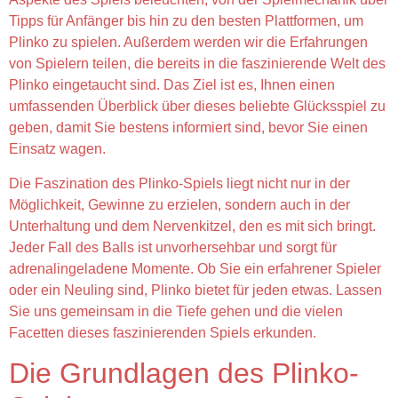
Tipps für Anfänger bis hin zu den besten Plattformen, um
Plinko zu spielen. Außerdem werden wir die Erfahrungen
von Spielern teilen, die bereits in die faszinierende Welt des
Plinko eingetaucht sind. Das Ziel ist es, Ihnen einen
umfassenden Überblick über dieses beliebte Glücksspiel zu
geben, damit Sie bestens informiert sind, bevor Sie einen
Einsatz wagen.
Die Faszination des Plinko-Spiels liegt nicht nur in der
Möglichkeit, Gewinne zu erzielen, sondern auch in der
Unterhaltung und dem Nervenkitzel, den es mit sich bringt.
Jeder Fall des Balls ist unvorhersehbar und sorgt für
adrenalingeladene Momente. Ob Sie ein erfahrener Spieler
oder ein Neuling sind, Plinko bietet für jeden etwas. Lassen
Sie uns gemeinsam in die Tiefe gehen und die vielen
Facetten dieses faszinierenden Spiels erkunden.
Die Grundlagen des Plinko-