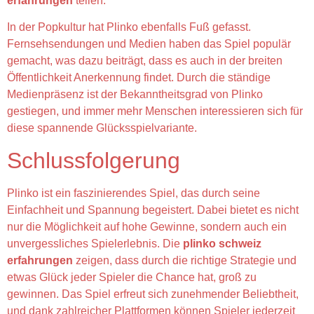
erfahrungen
teilen.
In der Popkultur hat Plinko ebenfalls Fuß gefasst.
Fernsehsendungen und Medien haben das Spiel populär
gemacht, was dazu beiträgt, dass es auch in der breiten
Öffentlichkeit Anerkennung findet. Durch die ständige
Medienpräsenz ist der Bekanntheitsgrad von Plinko
gestiegen, und immer mehr Menschen interessieren sich für
diese spannende Glücksspielvariante.
Schlussfolgerung
Plinko ist ein faszinierendes Spiel, das durch seine
Einfachheit und Spannung begeistert. Dabei bietet es nicht
nur die Möglichkeit auf hohe Gewinne, sondern auch ein
unvergessliches Spielerlebnis. Die
plinko schweiz
erfahrungen
zeigen, dass durch die richtige Strategie und
etwas Glück jeder Spieler die Chance hat, groß zu
gewinnen. Das Spiel erfreut sich zunehmender Beliebtheit,
und dank zahlreicher Plattformen können Spieler jederzeit