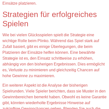
Einsätze platzieren.
Strategien für erfolgreiches
Spielen
Wie bei vielen Glücksspielen spielt die Strategie eine
wichtige Rolle beim Plinko. Während das Spiel stark auf
Zufall basiert, gibt es einige Überlegungen, die beim
Platzieren der Einsätze helfen können. Eine bewährte
Strategie ist es, den Einsatz schrittweise zu erhöhen,
abhängig von den bisherigen Ergebnissen. Dies ermöglicht
es, Verluste zu minimieren und gleichzeitig Chancen auf
hohe Gewinne zu maximieren.
Ein weiterer Aspekt ist die Analyse der bisherigen
Spielrunden. Viele Spieler berichten, dass sie Muster in den
Gewinnbereichen bemerkt haben. Obwohl es keine Garantie
gibt, könnten wiederholte Ergebnisse Hinweise auf
zukünftige Gewinnchancen geben. Blenden Sie auch die