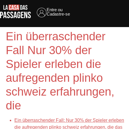
Entre ou
Cadastre-se
Ein überraschender
Fall Nur 30% der
Spieler erleben die
aufregenden plinko
schweiz erfahrungen,
die
Ein überraschender Fall: Nur 30% der Spieler erleben
die aufregenden plinko schweiz erfahrungen, die das