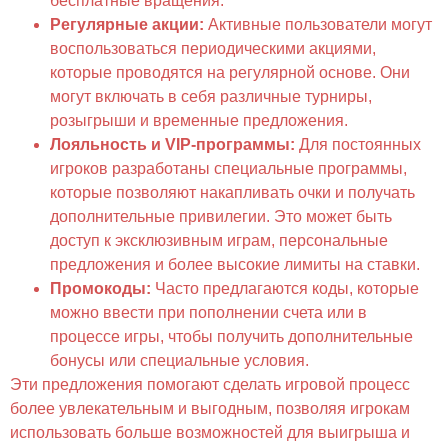
бесплатные вращения.
Регулярные акции:
Активные пользователи могут
воспользоваться периодическими акциями,
которые проводятся на регулярной основе. Они
могут включать в себя различные турниры,
розыгрыши и временные предложения.
Лояльность и VIP-программы:
Для постоянных
игроков разработаны специальные программы,
которые позволяют накапливать очки и получать
дополнительные привилегии. Это может быть
доступ к эксклюзивным играм, персональные
предложения и более высокие лимиты на ставки.
Промокоды:
Часто предлагаются коды, которые
можно ввести при пополнении счета или в
процессе игры, чтобы получить дополнительные
бонусы или специальные условия.
Эти предложения помогают сделать игровой процесс
более увлекательным и выгодным, позволяя игрокам
использовать больше возможностей для выигрыша и