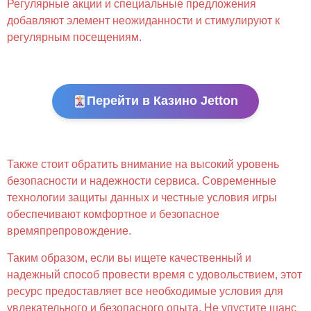
Регулярные акции и специальные предложения
добавляют элемент неожиданности и стимулируют к
регулярным посещениям.
Перейти в Казино Jetton
Также стоит обратить внимание на высокий уровень
безопасности и надежности сервиса. Современные
технологии защиты данных и честные условия игры
обеспечивают комфортное и безопасное
времяпрепровождение.
Таким образом, если вы ищете качественный и
надежный способ провести время с удовольствием, этот
ресурс предоставляет все необходимые условия для
увлекательного и безопасного опыта. Не упустите шанс