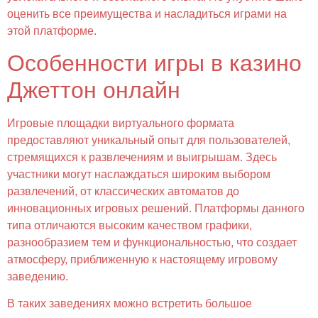
оценить все преимущества и насладиться играми на
этой платформе.
Особенности игры в казино
Джеттон онлайн
Игровые площадки виртуального формата
предоставляют уникальный опыт для пользователей,
стремящихся к развлечениям и выигрышам. Здесь
участники могут наслаждаться широким выбором
развлечений, от классических автоматов до
инновационных игровых решений. Платформы данного
типа отличаются высоким качеством графики,
разнообразием тем и функциональностью, что создает
атмосферу, приближенную к настоящему игровому
заведению.
В таких заведениях можно встретить большое