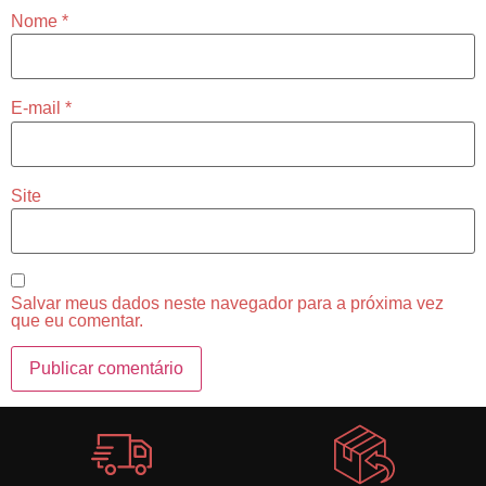
Nome
*
E-mail
*
Site
Salvar meus dados neste navegador para a próxima vez
que eu comentar.