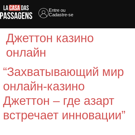
Entre ou
Cadastre-se
Джеттон казино
онлайн
“Захватывающий мир
онлайн-казино
Джеттон – где азарт
встречает инновации”