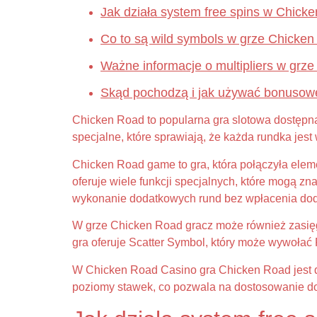
Jak działa system free spins w Chick
Co to są wild symbols w grze Chicke
Ważne informacje o multipliers w grz
Skąd pochodzą i jak używać bonusow
Chicken Road to popularna gra slotowa dostępna
specjalne, które sprawiają, że każda rundka jest
Chicken Road game to gra, która połączyła elem
oferuje wiele funkcji specjalnych, które mogą z
wykonanie dodatkowych rund bez wpłacenia do
W grze Chicken Road gracz może również zasięgn
gra oferuje Scatter Symbol, który może wywołać 
W Chicken Road Casino gra Chicken Road jest d
poziomy stawek, co pozwala na dostosowanie do b