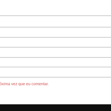
óxima vez que eu comentar.