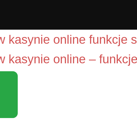
w kasynie online funkcje 
 kasynie online – funkcj