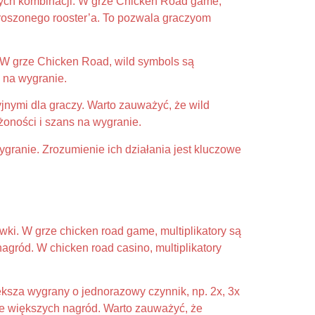
nych kombinacji. W grze Chicken Road game,
proszonego rooster’a. To pozwala graczyom
W grze Chicken Road, wild symbols są
 na wygranie.
jnymi dla graczy. Warto zauważyć, że wild
oności i szans na wygranie.
granie. Zrozumienie ich działania jest kluczowe
ki. W grze chicken road game, multiplikatory są
agród. W chicken road casino, multiplikatory
iększa wygrany o jednorazowy czynnik, np. 2x, 3x
nie większych nagród. Warto zauważyć, że