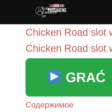
Entre ou
Cadastre-
se
Chicken Road slot 
Chicken Road slot w
GRAĆ
Содержимое