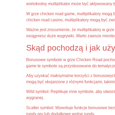
wielokrotny multiplikator może być aktywowany 
W grze chicken road game, multiplikatory mogą b
chicken road casino, multiplikatory mogą być zwi
Ważne jest zrozumienie, że multiplikatory w grz
osiągniesz duże wygrywki. Warto zawsze monito
Skąd pochodzą i jak u
Bonusowe symbole w grze Chicken Road pochodzą
game te symbole są przystosowane do tematycznyc
Aby uzyskać maksymalne korzyści z bonusowych 
mogą być skojarzone z różnymi funkcjami, takimi 
Wild symbol: Replikuje inne symbole, aby utwor
wygranej.
Scatter symbol: Wywołuje funkcje bonusowe bez 
rundy gry lub dodatkowe wolne rundy.