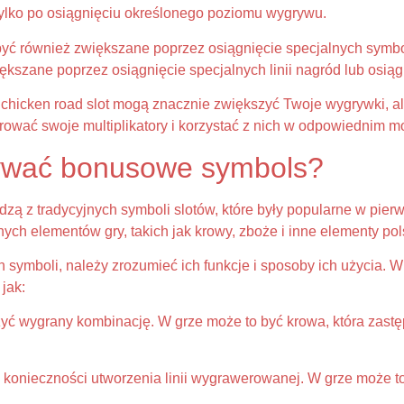
tylko po osiągnięciu określonego poziomu wygrywu.
yć również zwiększane poprzez osiągnięcie specjalnych symboli,
ększane poprzez osiągnięcie specjalnych linii nagród lub osiągn
e chicken road slot mogą znacznie zwiększyć Twoje wygrywki, a
rować swoje multiplikatory i korzystać z nich w odpowiednim
żywać bonusowe symbols?
 z tradycyjnych symboli slotów, które były popularne w pie
h elementów gry, takich jak krowy, zboże i inne elementy polsk
symboli, należy zrozumieć ich funkcje i sposoby ich użycia.
jak:
zyć wygrany kombinację. W grze może to być krowa, która zastę
konieczności utworzenia linii wygrawerowanej. W grze może t