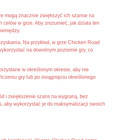
óre mogą znacznie zwiększyć ich szanse na
h celów w grze. Aby zrozumieć, jak działa ten
ieniędzy.
zyskania. Na przykład, w grze Chicken Road
 wykorzystać na dowolnym poziomie gry, co
rzystane w określonym okresie, aby nie
ńczeniu gry lub po osiągnięciu określonego
ód i zwiększenie szans na wygraną, bez
s, aby wykorzystać je do maksymalizacji swoich