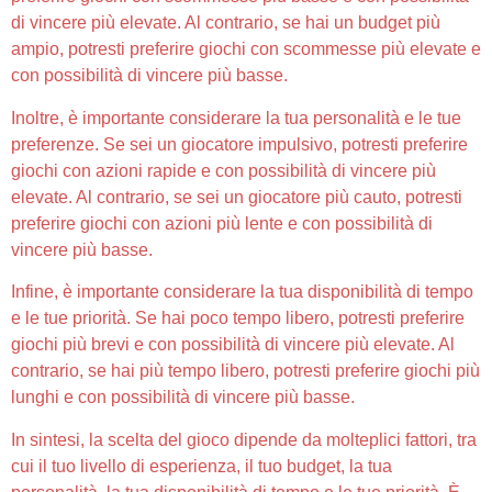
di vincere più elevate. Al contrario, se hai un budget più
ampio, potresti preferire giochi con scommesse più elevate e
con possibilità di vincere più basse.
Inoltre, è importante considerare la tua personalità e le tue
preferenze. Se sei un giocatore impulsivo, potresti preferire
giochi con azioni rapide e con possibilità di vincere più
elevate. Al contrario, se sei un giocatore più cauto, potresti
preferire giochi con azioni più lente e con possibilità di
vincere più basse.
Infine, è importante considerare la tua disponibilità di tempo
e le tue priorità. Se hai poco tempo libero, potresti preferire
giochi più brevi e con possibilità di vincere più elevate. Al
contrario, se hai più tempo libero, potresti preferire giochi più
lunghi e con possibilità di vincere più basse.
In sintesi, la scelta del gioco dipende da molteplici fattori, tra
cui il tuo livello di esperienza, il tuo budget, la tua