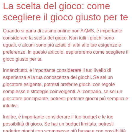
La scelta del gioco: come
scegliere il gioco giusto per te
Quando si parla di casino online non AAMS, è importante
considerare la scelta del gioco. Non tutti i giochi sono
uguali, e alcuni sono più adatti di altri alle tue esigenze e
preferenze. In questo articolo, esploreremo come scegliere il
gioco giusto per te.
Innanzitutto, è importante considerare il tuo livello di
esperienza e la tua conoscenza dei giochi. Se sei un
giocatore esigente, potresti preferire giochi con regole
complesse e strategie coinvolgenti. Al contrario, se sei un
giocatore principiante, potresti preferire giochi più semplici e
intuitivi.
Inoltre, è importante considerare il tuo budget e le tue
possibilità di gioco. Se hai un budget limitato, potresti
preferire giochi con scommesse più basse e con possibilità