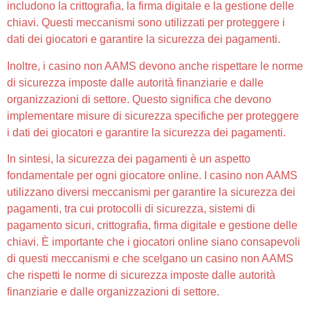
includono la crittografia, la firma digitale e la gestione delle
chiavi. Questi meccanismi sono utilizzati per proteggere i
dati dei giocatori e garantire la sicurezza dei pagamenti.
Inoltre, i casino non AAMS devono anche rispettare le norme
di sicurezza imposte dalle autorità finanziarie e dalle
organizzazioni di settore. Questo significa che devono
implementare misure di sicurezza specifiche per proteggere
i dati dei giocatori e garantire la sicurezza dei pagamenti.
In sintesi, la sicurezza dei pagamenti è un aspetto
fondamentale per ogni giocatore online. I casino non AAMS
utilizzano diversi meccanismi per garantire la sicurezza dei
pagamenti, tra cui protocolli di sicurezza, sistemi di
pagamento sicuri, crittografia, firma digitale e gestione delle
chiavi. È importante che i giocatori online siano consapevoli
di questi meccanismi e che scelgano un casino non AAMS
che rispetti le norme di sicurezza imposte dalle autorità
finanziarie e dalle organizzazioni di settore.