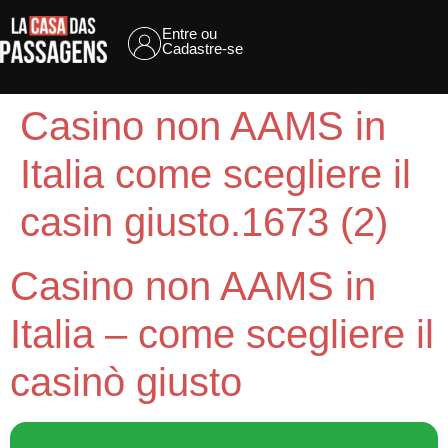
Entre ou
Cadastre-se
Casino non AAMS in
Italia come scegliere il
casin giusto.1673 (2)
Casino non AAMS in
Italia – come scegliere il
casinò giusto