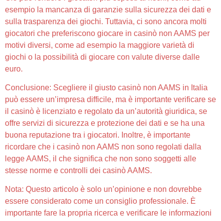
esempio la mancanza di garanzie sulla sicurezza dei dati e
sulla trasparenza dei giochi. Tuttavia, ci sono ancora molti
giocatori che preferiscono giocare in casinò non AAMS per
motivi diversi, come ad esempio la maggiore varietà di
giochi o la possibilità di giocare con valute diverse dalle
euro.
Conclusione: Scegliere il giusto casinò non AAMS in Italia
può essere un’impresa difficile, ma è importante verificare se
il casinò è licenziato e regolato da un’autorità giuridica, se
offre servizi di sicurezza e protezione dei dati e se ha una
buona reputazione tra i giocatori. Inoltre, è importante
ricordare che i casinò non AAMS non sono regolati dalla
legge AAMS, il che significa che non sono soggetti alle
stesse norme e controlli dei casinò AAMS.
Nota: Questo articolo è solo un’opinione e non dovrebbe
essere considerato come un consiglio professionale. È
importante fare la propria ricerca e verificare le informazioni