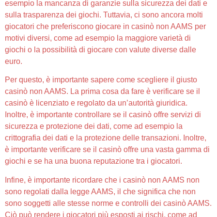
esempio la mancanza di garanzie sulla sicurezza dei dati e
sulla trasparenza dei giochi. Tuttavia, ci sono ancora molti
giocatori che preferiscono giocare in casinò non AAMS per
motivi diversi, come ad esempio la maggiore varietà di
giochi o la possibilità di giocare con valute diverse dalle
euro.
Per questo, è importante sapere come scegliere il giusto
casinò non AAMS. La prima cosa da fare è verificare se il
casinò è licenziato e regolato da un’autorità giuridica.
Inoltre, è importante controllare se il casinò offre servizi di
sicurezza e protezione dei dati, come ad esempio la
crittografia dei dati e la protezione delle transazioni. Inoltre,
è importante verificare se il casinò offre una vasta gamma di
giochi e se ha una buona reputazione tra i giocatori.
Infine, è importante ricordare che i casinò non AAMS non
sono regolati dalla legge AAMS, il che significa che non
sono soggetti alle stesse norme e controlli dei casinò AAMS.
Ciò può rendere i giocatori più esposti ai rischi, come ad