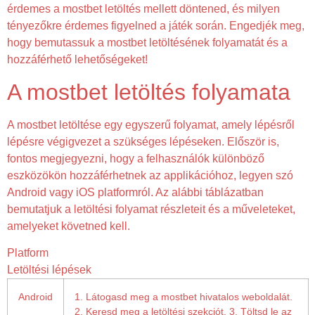
érdemes a mostbet letöltés mellett döntened, és milyen
tényezőkre érdemes figyelned a játék során. Engedjék meg,
hogy bemutassuk a mostbet letöltésének folyamatát és a
hozzáférhető lehetőségeket!
A mostbet letöltés folyamata
A mostbet letöltése egy egyszerű folyamat, amely lépésről
lépésre végigvezet a szükséges lépéseken. Először is,
fontos megjegyezni, hogy a felhasználók különböző
eszközökön hozzáférhetnek az applikációhoz, legyen szó
Android vagy iOS platformról. Az alábbi táblázatban
bemutatjuk a letöltési folyamat részleteit és a műveleteket,
amelyeket követned kell.
Platform
Letöltési lépések
Android
1. Látogasd meg a mostbet hivatalos weboldalát.
2. Keresd meg a letöltési szekciót. 3. Töltsd le az