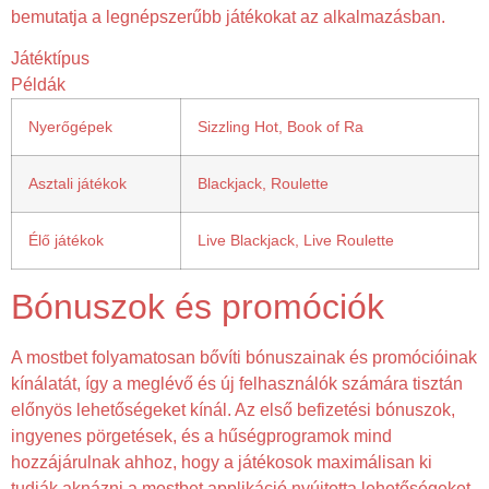
bemutatja a legnépszerűbb játékokat az alkalmazásban.
Játéktípus
Példák
Nyerőgépek
Sizzling Hot, Book of Ra
Asztali játékok
Blackjack, Roulette
Élő játékok
Live Blackjack, Live Roulette
Bónuszok és promóciók
A mostbet folyamatosan bővíti bónuszainak és promócióinak
kínálatát, így a meglévő és új felhasználók számára tisztán
előnyös lehetőségeket kínál. Az első befizetési bónuszok,
ingyenes pörgetések, és a hűségprogramok mind
hozzájárulnak ahhoz, hogy a játékosok maximálisan ki
tudják aknázni a mostbet applikáció nyújtotta lehetőségeket.