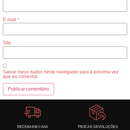
E-mail
*
Site
Salvar meus dados neste navegador para a próxima vez
que eu comentar.
RECEBA EM CASA
TROCA E DEVOLUÇÕES