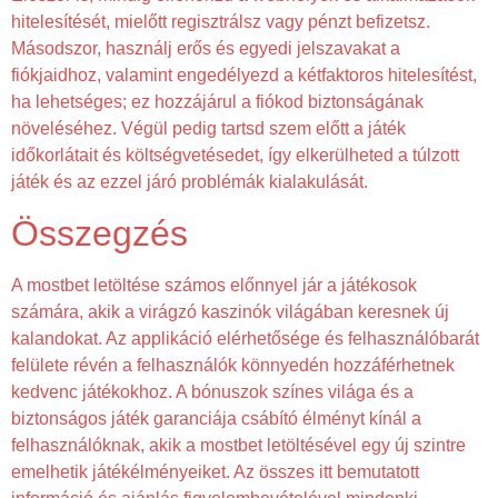
hitelesítését, mielőtt regisztrálsz vagy pénzt befizetsz.
Másodszor, használj erős és egyedi jelszavakat a
fiókjaidhoz, valamint engedélyezd a kétfaktoros hitelesítést,
ha lehetséges; ez hozzájárul a fiókod biztonságának
növeléséhez. Végül pedig tartsd szem előtt a játék
időkorlátait és költségvetésedet, így elkerülheted a túlzott
játék és az ezzel járó problémák kialakulását.
Összegzés
A mostbet letöltése számos előnnyel jár a játékosok
számára, akik a virágzó kaszinók világában keresnek új
kalandokat. Az applikáció elérhetősége és felhasználóbarát
felülete révén a felhasználók könnyedén hozzáférhetnek
kedvenc játékokhoz. A bónuszok színes világa és a
biztonságos játék garanciája csábító élményt kínál a
felhasználóknak, akik a mostbet letöltésével egy új szintre
emelhetik játékélményeiket. Az összes itt bemutatott