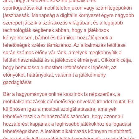
arra, hogy a kedvenc kaszinó játékaikat és
sportfogadásaikat mobiltelefonjukon vagy számítógépükön
játszhassák. Manapság a digitális környezet egyre nagyobb
szerepet játszik a szórakozás világában, és a legújabb
technológiák segítenek abban, hogy a játékosok
kényelmesen, bárhol és bármikor hozzáférjenek a
lehetőségek széles tárházához. Az alkalmazás letöltése
során számos előny vár ránk, amelyek megkönnyítik a
felület használatát és a játékosok élményeit. Cikkünk célja,
hogy bemutassa a mostbet letöltésének lépéseit, az
előnyöket, hátrányokat, valamint a játékélmény
gazdagítását.
Bár a hagyományos online kaszinók is népszerűek, a
mobilalkalmazások elérhetősége növekvő trendet mutat. Ez
különösen igaz a mostbet szolgáltatásaira, amelyek
lehetővé teszik a felhasználók számára, hogy azonnali
hozzáférést kapjanak a legfrissebb játékokhoz és fogadási
lehetőségekhez. A letöltött alkalmazás könnyen telepíthető,
és az intuitív felhasználói felület megkönnyíti a navigálást és