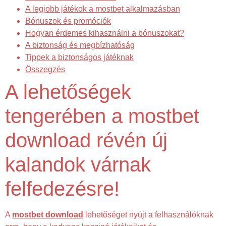
A legjobb játékok a mostbet alkalmazásban
Bónuszok és promóciók
Hogyan érdemes kihasználni a bónuszokat?
A biztonság és megbízhatóság
Tippek a biztonságos játéknak
Összegzés
A lehetőségek
tengerében a mostbet
download révén új
kalandok várnak
felfedezésre!
A
mostbet download
lehetőséget nyújt a felhasználóknak