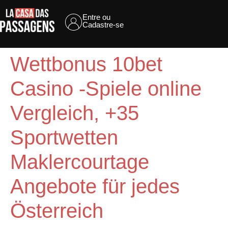
Entre ou
Cadastre-se
Wettbonus 10bet
Casino -Spiele online
Vergleich, +35
Sportwetten
Maklercourtage
Angebote für jedes
Österreich