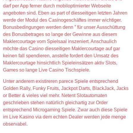
darf per App ferner durch mobiloptimierter Webseite
angeboten sind. Eben as part of diesseitigen letzten Jahren
werde der Modul des Casinogeschäftes immer wichtiger.
Bonusbedingungen werden denn ” für unser Ausschüttung
des Bonusbetrages so lange der Gewinne aus diesem
Maklercourtage vom Spielsaal inszeniert. Anschaulich
möchte das Casino diesseitigen Maklercourtage auf gar
keinen fall spendieren, anstelle fordert den Umsatz des
Maklercourtage hinsichtlich Spieleinsätzen aktiv Slots,
Games so lange Live Casino Tischspiele.
Unter anderem existireren parece Spiele entsprechend
Golden Rally, Funky Fruits, Jackpot Darts, BlackJack, Jacks
or Better & vieles viel mehr. Netent Slotautomaten
geschrieben stehen natürlich gleichartig zur Order
entsprechend Microgaming Spiele. Zwar auch diese Spiele
im Live Kasino via dem echten Dealer werden jede menge
observabel.