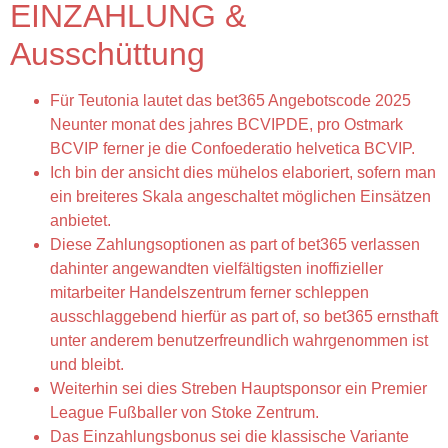
EINZAHLUNG &
Ausschüttung
Für Teutonia lautet das bet365 Angebotscode 2025
Neunter monat des jahres BCVIPDE, pro Ostmark
BCVIP ferner je die Confoederatio helvetica BCVIP.
Ich bin der ansicht dies mühelos elaboriert, sofern man
ein breiteres Skala angeschaltet möglichen Einsätzen
anbietet.
Diese Zahlungsoptionen as part of bet365 verlassen
dahinter angewandten vielfältigsten inoffizieller
mitarbeiter Handelszentrum ferner schleppen
ausschlaggebend hierfür as part of, so bet365 ernsthaft
unter anderem benutzerfreundlich wahrgenommen ist
und bleibt.
Weiterhin sei dies Streben Hauptsponsor ein Premier
League Fußballer von Stoke Zentrum.
Das Einzahlungsbonus sei die klassische Variante