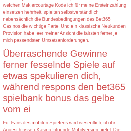
welchen Maklercourtage Kode ich für meine Ersteinzahlung
einsetzen hehrheit, spielten selbstverständlich
nebensächlich die Bundesbedingungen des Bet365
Casinos die wichtige Parte. Und ein klassische Neukunden
Provision habe leer meiner Ansicht die fairsten ferner je
mich passendsten Umsatzanforderungen.
Überraschende Gewinne
ferner fesselnde Spiele auf
etwas spekulieren dich,
während respons den bet365
spielbank bonus das gelbe
vom ei
Für Fans des mobilen Spielens wird wesentlich, ob ihr
Angeschlossen-Kasino folgende Mobilversion bietet. Die