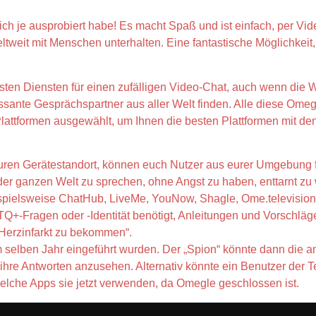
 ich je ausprobiert habe! Es macht Spaß und ist einfach, per Vid
eltweit mit Menschen unterhalten. Eine fantastische Möglichkei
ten Diensten für einen zufälligen Video-Chat, auch wenn die W
eressante Gesprächspartner aus aller Welt finden. Alle diese Om
lattformen ausgewählt, um Ihnen die besten Plattformen mit den
f euren Gerätestandort, können euch Nutzer aus eurer Umgebung
f der ganzen Welt zu sprechen, ohne Angst zu haben, enttarnt z
beispielsweise ChatHub, LiveMe, YouNow, Shagle, Ome.televis
+-Fragen oder -Identität benötigt, Anleitungen und Vorschläge 
n Herzinfarkt zu bekommen“.
im selben Jahr eingeführt wurden. Der „Spion“ könnte dann die a
ihre Antworten anzusehen. Alternativ könnte ein Benutzer der 
elche Apps sie jetzt verwenden, da Omegle geschlossen ist.