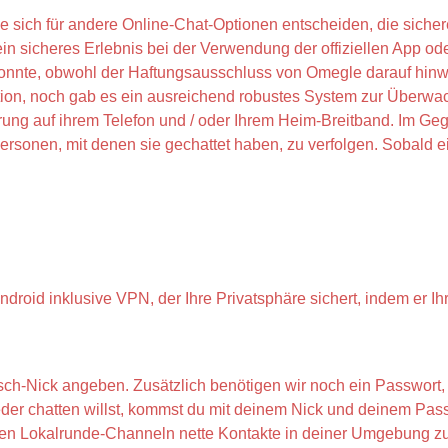
 sich für andere Online-Chat-Optionen entscheiden, die sichere
 ein sicheres Erlebnis bei der Verwendung der offiziellen App o
onnte, obwohl der Haftungsausschluss von Omegle darauf hinwe
ion, noch gab es ein ausreichend robustes System zur Überwac
herung auf ihrem Telefon und / oder Ihrem Heim-Breitband. Im 
sonen, mit denen sie gechattet haben, zu verfolgen. Sobald ei
ndroid inklusive VPN, der Ihre Privatsphäre sichert, indem er I
sch-Nick angeben. Zusätzlich benötigen wir noch ein Passwort,
er chatten willst, kommst du mit deinem Nick und deinem Passw
eren Lokalrunde-Channeln nette Kontakte in deiner Umgebung zu 