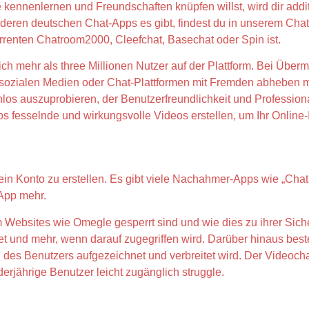
ennenlernen und Freundschaften knüpfen willst, wird dir addit
eren deutschen Chat-Apps es gibt, findest du in unserem Chatv
renten Chatroom2000, Cleefchat, Basechat oder Spin ist.
ch mehr als three Millionen Nutzer auf der Plattform. Bei Über
 sozialen Medien oder Chat-Plattformen mit Fremden abheben m
los auszuprobieren, der Benutzerfreundlichkeit und Professional
os fesselnde und wirkungsvolle Videos erstellen, um Ihr Online
ein Konto zu erstellen. Es gibt viele Nachahmer-Apps wie „Cha
-App mehr.
m Websites wie Omegle gesperrt sind und wie dies zu ihrer Siche
et und mehr, wenn darauf zugegriffen wird. Darüber hinaus best
des Benutzers aufgezeichnet und verbreitet wird. Der Videocha
erjährige Benutzer leicht zugänglich struggle.