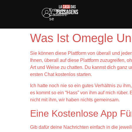
Entre ou
Cadastre-
se
Was Ist Omegle Un
Sie können diese Plattform von überall und je
Ihnen, überall auf diese Plattform zuzugreifen, 
Art und Weise zu chatten. Du kannst dich ganz 
ersten Chat kostenlos starten.
Ich hatte noch nie so ein gutes Verhältnis zu ihm,
es kommt so ein “Hass” von ihm auf mich rüber. Er
nicht mit ihm, wir haben nichts gemeinsam.
Eine Kostenlose App Für
Gib dafür deine Nachrichten einfach in die jewei