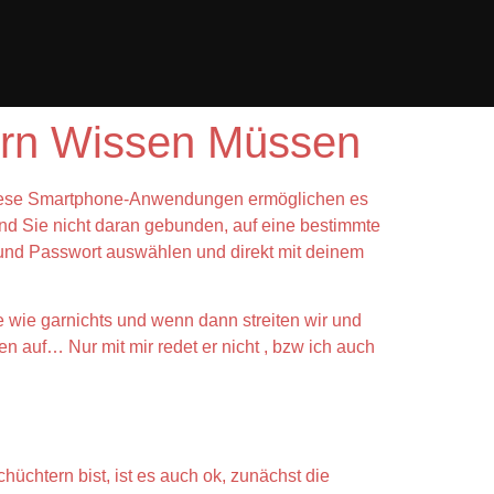
ern Wissen Müssen
 Diese Smartphone-Anwendungen ermöglichen es
nd Sie nicht daran gebunden, auf eine bestimmte
 und Passwort auswählen und direkt mit deinem
ine wie garnichts und wenn dann streiten wir und
en auf… Nur mit mir redet er nicht , bzw ich auch
hüchtern bist, ist es auch ok, zunächst die