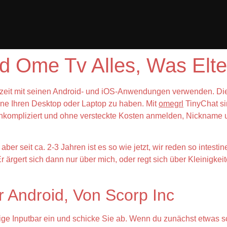
d Ome Tv Alles, Was Elt
derzeit mit seinen Android- und iOS-Anwendungen verwenden.
ohne Ihren Desktop oder Laptop zu haben. Mit
omegrl
TinyChat si
unkompliziert und ohne versteckte Kosten anmelden, Nickname
 aber seit ca. 2-3 Jahren ist es so wie jetzt, wir reden so intest
 ärgert sich dann nur über mich, oder regt sich über Kleinigkeit
 Android, Von Scorp Inc
lige Inputbar ein und schicke Sie ab. Wenn du zunächst etwas sc