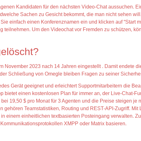
genen Kandidaten für den nächsten Video-Chat aussuchen. Ein
dwelche Sachen zu Gesicht bekommt, die man nicht sehen will. 
 Sie einfach einen Konferenznamen ein und klicken auf “Start m
 teilnehmen. Um den Videochat vor Fremden zu schützen, könn
elöscht?
November 2023 nach 14 Jahren eingestellt . Damit endete die l
 der Schließung von Omegle bleiben Fragen zu seiner Sicherhe
 jedes Gerät geeignet und erleichtert Supportmitarbeitern die 
ietet einen kostenlosen Plan für immer an, der Live-Chat-Funkt
bei 19,50 $ pro Monat für 3 Agenten und die Preise steigen je 
en gehören Teamstatistiken, Routing und REST-API-Zugriff. Mi
 einem einheitlichen textbasierten Posteingang verwalten. Zusä
 Kommunikationsprotokollen XMPP oder Matrix basieren.
?