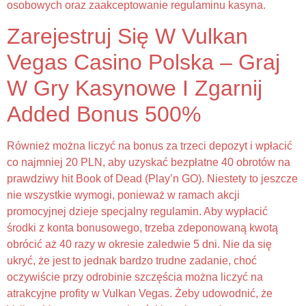
osobowych oraz zaakceptowanie regulaminu kasyna.
Zarejestruj Się W Vulkan
Vegas Casino Polska – Graj
W Gry Kasynowe I Zgarnij
Added Bonus 500%
Również można liczyć na bonus za trzeci depozyt i wpłacić
co najmniej 20 PLN, aby uzyskać bezpłatne 40 obrotów na
prawdziwy hit Book of Dead (Play’n GO). Niestety to jeszcze
nie wszystkie wymogi, ponieważ w ramach akcji
promocyjnej dzieje specjalny regulamin. Aby wypłacić
środki z konta bonusowego, trzeba zdeponowaną kwotą
obrócić aż 40 razy w okresie zaledwie 5 dni. Nie da się
ukryć, że jest to jednak bardzo trudne zadanie, choć
oczywiście przy odrobinie szczęścia można liczyć na
atrakcyjne profity w Vulkan Vegas. Żeby udowodnić, że