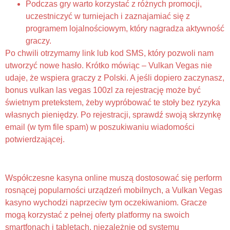
Podczas gry warto korzystać z różnych promocji,
uczestniczyć w turniejach i zaznajamiać się z
programem lojalnościowym, który nagradza aktywność
graczy.
Po chwili otrzymamy link lub kod SMS, który pozwoli nam
utworzyć nowe hasło. Krótko mówiąc – Vulkan Vegas nie
udaje, że wspiera graczy z Polski. A jeśli dopiero zaczynasz,
bonus vulkan las vegas 100zl za rejestrację może być
świetnym pretekstem, żeby wypróbować te stoły bez ryzyka
własnych pieniędzy. Po rejestracji, sprawdź swoją skrzynkę
email (w tym file spam) w poszukiwaniu wiadomości
potwierdzającej.
Inne Produkty Kasynowe Vulkan Vegas
Współczesne kasyna online muszą dostosować się perform
rosnącej popularności urządzeń mobilnych, a Vulkan Vegas
kasyno wychodzi naprzeciw tym oczekiwaniom. Gracze
mogą korzystać z pełnej oferty platformy na swoich
smartfonach i tabletach, niezależnie od systemu