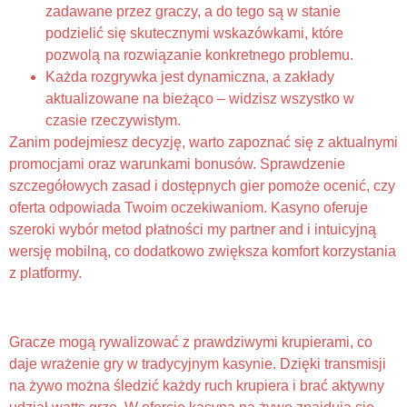
zadawane przez graczy, a do tego są w stanie
podzielić się skutecznymi wskazówkami, które
pozwolą na rozwiązanie konkretnego problemu.
Każda rozgrywka jest dynamiczna, a zakłady
aktualizowane na bieżąco – widzisz wszystko w
czasie rzeczywistym.
Zanim podejmiesz decyzję, warto zapoznać się z aktualnymi
promocjami oraz warunkami bonusów. Sprawdzenie
szczegółowych zasad i dostępnych gier pomoże ocenić, czy
oferta odpowiada Twoim oczekiwaniom. Kasyno oferuje
szeroki wybór metod płatności my partner and i intuicyjną
wersję mobilną, co dodatkowo zwiększa komfort korzystania
z platformy.
Czy Warto Zarejestrować Się Watts Vulkan Vegas?
Gracze mogą rywalizować z prawdziwymi krupierami, co
daje wrażenie gry w tradycyjnym kasynie. Dzięki transmisji
na żywo można śledzić każdy ruch krupiera i brać aktywny