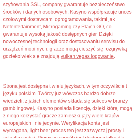
szyfrowania SSL, company gwarantuje bezpieczeństwo
środków i danych osobowych. Kasyno współpracuje unces
czołowymi dostawcami oprogramowania, takimi jak
Netentertainment, Microgaming czy Play’n GO, co
gwarantuje wysoką jakość dostępnych gier. Dzięki
nowoczesnej technologii oraz dostosowaniu serwisu do
urządzeń mobilnych, gracze mogą cieszyć się rozgrywką
gdziekolwiek się znajdują
vulkan vegas logowanie
.
The Distinctive Top Features Of The Well-known
Online Casino Vulkan Vegas
Strona jest dostępna t wielu językach, w tym oczywiście t
języku polskim. Twórcy już wówczas bardzo dobrze
wiedzieli, z jakich elementów składa się sukces w branży
gamblingowej. Kasyno posiada licencję, dzięki której mogą
z niego korzystać gracze zamieszkujący wiele krajów
europejskich i nie jedynie. Weryfikacja konta jest
wymagana, light beer proces ten jest zazwyczaj prosty i
actually szybki. Pierwszy sposób jest dostępny tylko dla