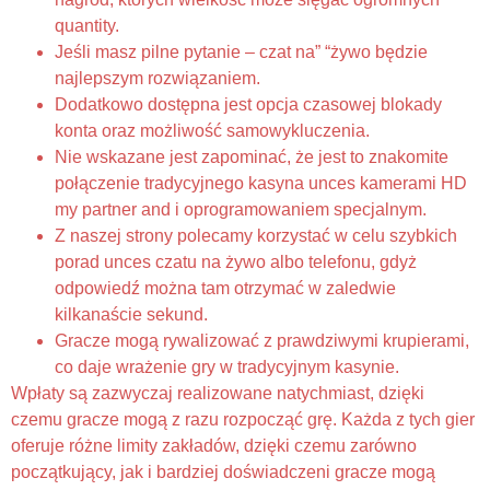
quantity.
Jeśli masz pilne pytanie – czat na” “żywo będzie
najlepszym rozwiązaniem.
Dodatkowo dostępna jest opcja czasowej blokady
konta oraz możliwość samowykluczenia.
Nie wskazane jest zapominać, że jest to znakomite
połączenie tradycyjnego kasyna unces kamerami HD
my partner and i oprogramowaniem specjalnym.
Z naszej strony polecamy korzystać w celu szybkich
porad unces czatu na żywo albo telefonu, gdyż
odpowiedź można tam otrzymać w zaledwie
kilkanaście sekund.
Gracze mogą rywalizować z prawdziwymi krupierami,
co daje wrażenie gry w tradycyjnym kasynie.
Wpłaty są zazwyczaj realizowane natychmiast, dzięki
czemu gracze mogą z razu rozpocząć grę. Każda z tych gier
oferuje różne limity zakładów, dzięki czemu zarówno
początkujący, jak i bardziej doświadczeni gracze mogą