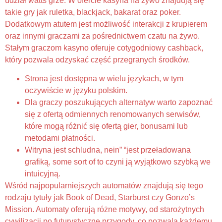
udział watts grze. W ofercie kasyna na żywo znajdują się
takie gry jak ruletka, blackjack, bakarat oraz poker.
Dodatkowym atutem jest możliwość interakcji z krupierem
oraz innymi graczami za pośrednictwem czatu na żywo.
Stałym graczom kasyno oferuje cotygodniowy cashback,
który pozwala odzyskać część przegranych środków.
Strona jest dostępna w wielu językach, w tym
oczywiście w języku polskim.
Dla graczy poszukujących alternatyw warto zapoznać
się z ofertą odmiennych renomowanych serwisów,
które mogą różnić się ofertą gier, bonusami lub
metodami płatności.
Witryna jest schludna, nein” “jest przeładowana
grafiką, some sort of to czyni ją wyjątkowo szybką we
intuicyjną.
Wśród najpopularniejszych automatów znajdują się tego
rodzaju tytuły jak Book of Dead, Starburst czy Gonzo’s
Mission. Automaty oferują różne motywy, od starożytnych
cywilizacji po futurystyczne przygody, co pozwala każdemu