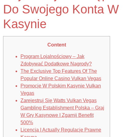
Do Swojego Konta W
Kasynie
Content
Program Lojalnościowy – Jak
Zdobywać Dodatkowe Nagrody?
The Exclusive Top Features Of The
Popular Online Casino Vulkan Vegas
Promocje W Polskim Kasynie Vulkan
Vegas
Zarejestruj Się Watts Vulkan Vegas
Gambling Establishment Polska – Graj
W Gry Kasynowe I Zgarnij Benefit
500%
Licencja I Actually Regulacje Prawne