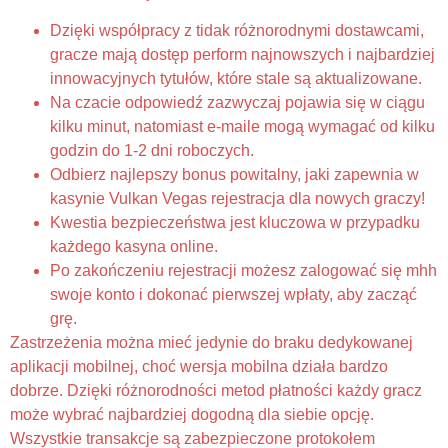
Dzięki współpracy z tidak różnorodnymi dostawcami,
gracze mają dostęp perform najnowszych i najbardziej
innowacyjnych tytułów, które stale są aktualizowane.
Na czacie odpowiedź zazwyczaj pojawia się w ciągu
kilku minut, natomiast e-maile mogą wymagać od kilku
godzin do 1-2 dni roboczych.
Odbierz najlepszy bonus powitalny, jaki zapewnia w
kasynie Vulkan Vegas rejestracja dla nowych graczy!
Kwestia bezpieczeństwa jest kluczowa w przypadku
każdego kasyna online.
Po zakończeniu rejestracji możesz zalogować się mhh
swoje konto i dokonać pierwszej wpłaty, aby zacząć
grę.
Zastrzeżenia można mieć jedynie do braku dedykowanej
aplikacji mobilnej, choć wersja mobilna działa bardzo
dobrze. Dzięki różnorodności metod płatności każdy gracz
może wybrać najbardziej dogodną dla siebie opcję.
Wszystkie transakcje są zabezpieczone protokołem