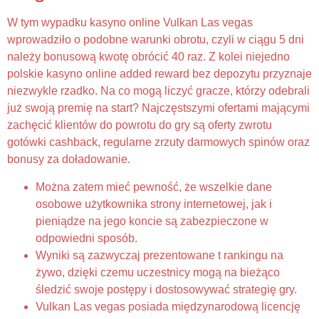
W tym wypadku kasyno online Vulkan Las vegas
wprowadziło o podobne warunki obrotu, czyli w ciągu 5 dni
należy bonusową kwotę obrócić 40 raz. Z kolei niejedno
polskie kasyno online added reward bez depozytu przyznaje
niezwykle rzadko. Na co mogą liczyć gracze, którzy odebrali
już swoją premię na start? Najczęstszymi ofertami mającymi
zachęcić klientów do powrotu do gry są oferty zwrotu
gotówki cashback, regularne zrzuty darmowych spinów oraz
bonusy za doładowanie.
Można zatem mieć pewność, że wszelkie dane
osobowe użytkownika strony internetowej, jak i
pieniądze na jego koncie są zabezpieczone w
odpowiedni sposób.
Wyniki są zazwyczaj prezentowane t rankingu na
żywo, dzięki czemu uczestnicy mogą na bieżąco
śledzić swoje postępy i dostosowywać strategię gry.
Vulkan Las vegas posiada międzynarodową licencję