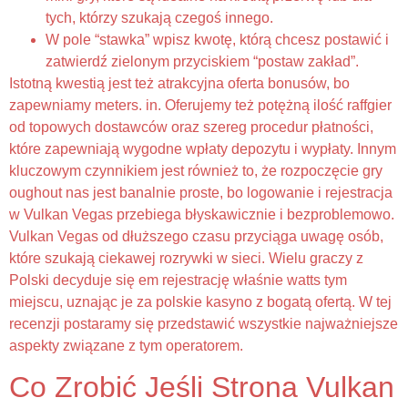
tych, którzy szukają czegoś innego.
W pole “stawka” wpisz kwotę, którą chcesz postawić i
zatwierdź zielonym przyciskiem “postaw zakład”.
Istotną kwestią jest też atrakcyjna oferta bonusów, bo
zapewniamy meters. in. Oferujemy też potężną ilość raffgier
od topowych dostawców oraz szereg procedur płatności,
które zapewniają wygodne wpłaty depozytu i wypłaty. Innym
kluczowym czynnikiem jest również to, że rozpoczęcie gry
oughout nas jest banalnie proste, bo logowanie i rejestracja
w Vulkan Vegas przebiega błyskawicznie i bezproblemowo.
Vulkan Vegas od dłuższego czasu przyciąga uwagę osób,
które szukają ciekawej rozrywki w sieci. Wielu graczy z
Polski decyduje się em rejestrację właśnie watts tym
miejscu, uznając je za polskie kasyno z bogatą ofertą. W tej
recenzji postaramy się przedstawić wszystkie najważniejsze
aspekty związane z tym operatorem.
Co Zrobić Jeśli Strona Vulkan