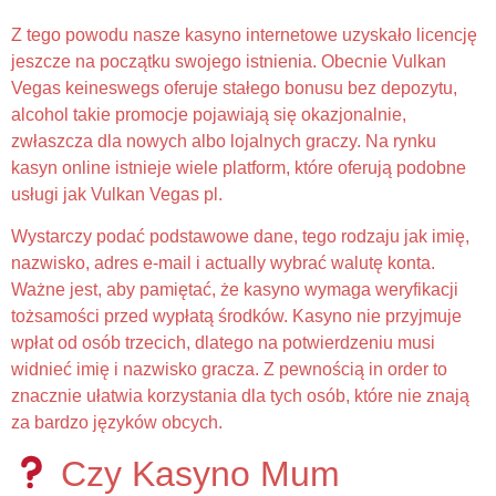
Z tego powodu nasze kasyno internetowe uzyskało licencję
jeszcze na początku swojego istnienia. Obecnie Vulkan
Vegas keineswegs oferuje stałego bonusu bez depozytu,
alcohol takie promocje pojawiają się okazjonalnie,
zwłaszcza dla nowych albo lojalnych graczy. Na rynku
kasyn online istnieje wiele platform, które oferują podobne
usługi jak Vulkan Vegas pl.
Wystarczy podać podstawowe dane, tego rodzaju jak imię,
nazwisko, adres e-mail i actually wybrać walutę konta.
Ważne jest, aby pamiętać, że kasyno wymaga weryfikacji
tożsamości przed wypłatą środków. Kasyno nie przyjmuje
wpłat od osób trzecich, dlatego na potwierdzeniu musi
widnieć imię i nazwisko gracza. Z pewnością in order to
znacznie ułatwia korzystania dla tych osób, które nie znają
za bardzo języków obcych.
Czy Kasyno Mum