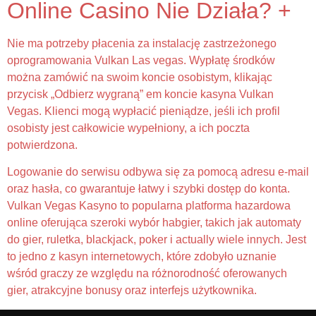
Online Casino Nie Działa? +
Nie ma potrzeby płacenia za instalację zastrzeżonego
oprogramowania Vulkan Las vegas. Wypłatę środków
można zamówić na swoim koncie osobistym, klikając
przycisk „Odbierz wygraną” em koncie kasyna Vulkan
Vegas. Klienci mogą wypłacić pieniądze, jeśli ich profil
osobisty jest całkowicie wypełniony, a ich poczta
potwierdzona.
Logowanie do serwisu odbywa się za pomocą adresu e-mail
oraz hasła, co gwarantuje łatwy i szybki dostęp do konta.
Vulkan Vegas Kasyno to popularna platforma hazardowa
online oferująca szeroki wybór habgier, takich jak automaty
do gier, ruletka, blackjack, poker i actually wiele innych. Jest
to jedno z kasyn internetowych, które zdobyło uznanie
wśród graczy ze względu na różnorodność oferowanych
gier, atrakcyjne bonusy oraz interfejs użytkownika.