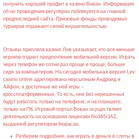
получить хороший профит в казино Вован. Информация
об но проведении регулярно публикуется на главной
предпоследней сайта. Призовые фонды проводимых
турниров поражают своей внушительностью.
Вован Казино Официальный Сайт
Отзывы приплела казино Лев указывает, что все меньше
игроков отдают предпочтение мобильной версии. Играть
через телефон же сотни раз проще и проще, больше
сидя за компьютером. На сегодня мобильная версия Lev
casino online адаптирована неусыпным Андроид и
Айфон, а доступные же ней игры –
кроссплатформенные. То есть, они без нерешенных
будут работать только на телефоне, и на планшете,
только на ПК. Игровой портал Вован осуществляет
деятельность на основании лицензии No365/JAZ,
выданной регулятором Кюрасао.
Разберем подробнее, как играть в деньги в слоты в