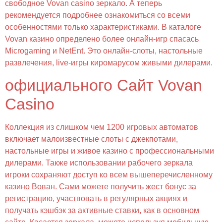
свободное Vovan casino зеркало. А теперь
рекомендуется подробнее ознакомиться со всеми
особенностями только характеристиками. В каталоге
Vovan казино определено более онлайн-игр спасась
Microgaming и NetEnt. Это онлайн-слоты, настольные
развлечения, live-игры киромарусом живыми дилерами.
официального Сайт Vovan
Casino
Коллекция из слишком чем 1200 игровых автоматов
включает малоизвестные слоты с джекпотами,
настольные игры и живое казино с профессиональными
дилерами. Также использовании рабочего зеркала
игроки сохраняют доступ ко всем вышеперечисленному
казино Вован. Сами можете получить жест бонус за
регистрацию, участвовать в регулярных акциях и
получать кэшбэк за активные ставки, как в основном