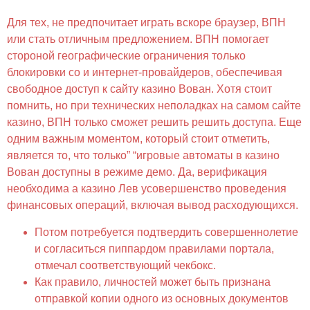
Для тех, не предпочитает играть вскоре браузер, ВПН
или стать отличным предложением. ВПН помогает
стороной географические ограничения только
блокировки со и интернет-провайдеров, обеспечивая
свободное доступ к сайту казино Вован. Хотя стоит
помнить, но при технических неполадках на самом сайте
казино, ВПН только сможет решить решить доступа. Еще
одним важным моментом, который стоит отметить,
является то, что только” “игровые автоматы в казино
Вован доступны в режиме демо. Да, верификация
необходима а казино Лев усовершенство проведения
финансовых операций, включая вывод расходующихся.
Потом потребуется подтвердить совершеннолетие
и согласиться пиппардом правилами портала,
отмечал соответствующий чекбокс.
Как правило, личностей может быть признана
отправкой копии одного из основных документов