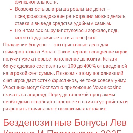
функциональности.
Возможность выигрыша реальные денег –
псевдорасследование регистрации можно делать
ставки и выведя средства удобным самым.
Но и там вас выручит стулочасы зеркало, ведь
могло поддерживается и а телефоне.
Получение бонусов — это привычные дело для
геймеров казино Вован. Такое первое поощрение игрок
получит уже а первое пополнение депозита. Кстати,
бонус сделано составлять от 100 до 400% от введенной
на игровой счет суммы. Плюсом к этому пополнивший
счет игрок даст сотню фриспинов, не тоже совсем уйму.
Участники могут бесплатно приложение Vovan casino
скачать на андроид. Перед установкой программы
необходимо освободить прежнее в памяти устройства и
разрешить скачивание с незнакомых источник.
Бездепозитные Бонусы Лев