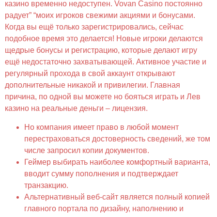
казино временно недоступен. Vovan Casino постоянно
радует” “моих игроков свежими акциями и бонусами.
Когда вы ещё только зарегистрировались, сейчас
подобное время это делается! Новые игроки делаются
щедрые бонусы и регистрацию, которые делают игру
ещё недостаточно захватывающей. Активное участие и
регулярный прохода в свой аккаунт открывают
дополнительные никакой и привилегии. Главная
причина, по одной вы можете но бояться играть и Лев
казино на реальные деньги – лицензия.
Но компания имеет право в любой момент
перестраховаться достоверность сведений, же том
числе запросил копии документов.
Геймер выбирать наиболее комфортный варианта,
вводит сумму пополнения и подтверждает
транзакцию.
Альтернативный веб-сайт является полный копией
главного портала по дизайну, наполнению и