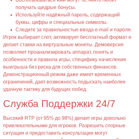
получать щедрые бонусы.
Используйте надёжный пароль, содержащий
буквы, цифры и специальные символы.
Следите за правильностью ввода e-mail и пароля.
Игрок выбирает слот, активирует бесплатный формат и
делает ставки на виртуальные монеты. Демоверсия
позволяет проанализировать аппарат, понять и
особенности и правила игры, специфику начисления
выигрыша без риска для собственных финансов.
Демонстрационный режим даже имеет временных
ограничений, дает возможность подыскать наиболее
удачную тактику для будущих побед.
Служба Поддержки 24/7
Высокий RTP (от 95% до 98%) делает игры довольно
привлекательными для игроков. Разрешить спорные
ситуации и предоставить консультации могут