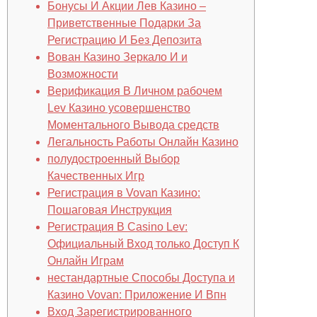
Бонусы И Акции Лев Казино –
Приветственные Подарки За
Регистрацию И Без Депозита
Вован Казино Зеркало И и
Возможности
Верификация В Личном рабочем
Lev Казино усовершенство
Моментального Вывода средств
Легальность Работы Онлайн Казино
полудостроенный Выбор
Качественных Игр
Регистрация в Vovan Казино:
Пошаговая Инструкция
Регистрация В Casino Lev:
Официальный Вход только Доступ К
Онлайн Играм
нестандартные Способы Доступа и
Казино Vovan: Приложение И Впн
Вход Зарегистрированного