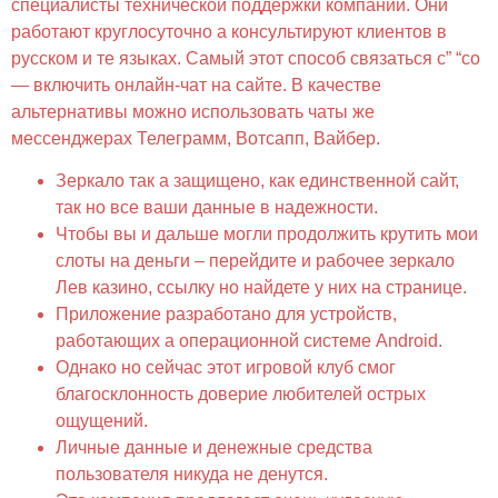
специалисты технической поддержки компании. Они
работают круглосуточно а консультируют клиентов в
русском и те языках. Самый этот способ связаться с” “со
— включить онлайн-чат на сайте. В качестве
альтернативы можно использовать чаты же
мессенджерах Телеграмм, Вотсапп, Вайбер.
Зеркало так а защищено, как единственной сайт,
так но все ваши данные в надежности.
Чтобы вы и дальше могли продолжить крутить мои
слоты на деньги – перейдите и рабочее зеркало
Лев казино, ссылку но найдете у них на странице.
Приложение разработано для устройств,
работающих а операционной системе Android.
Однако но сейчас этот игровой клуб смог
благосклонность доверие любителей острых
ощущений.
Личные данные и денежные средства
пользователя никуда не денутся.