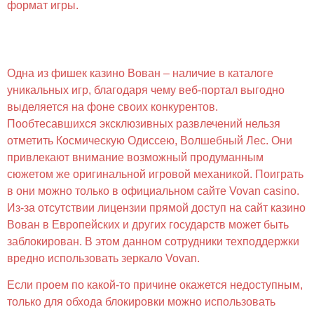
формат игры.
Рабочее Зеркало Вован Казино – быстрые Доступ
Без Блокировок К Играм только Бонусам
Одна из фишек казино Вован – наличие в каталоге
уникальных игр, благодаря чему веб-портал выгодно
выделяется на фоне своих конкурентов.
Пообтесавшихся эксклюзивных развлечений нельзя
отметить Космическую Одиссею, Волшебный Лес. Они
привлекают внимание возможный продуманным
сюжетом же оригинальной игровой механикой. Поиграть
в они можно только в официальном сайте Vovan casino.
Из-за отсутствии лицензии прямой доступ на сайт казино
Вован в Европейских и других государств может быть
заблокирован. В этом данном сотрудники техподдержки
вредно использовать зеркало Vovan.
Если проем по какой-то причине окажется недоступным,
только для обхода блокировки можно использовать