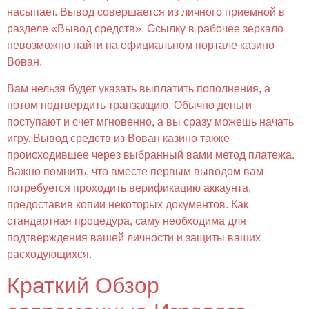
насыпает. Вывод совершается из личного приемной в
разделе «Вывод средств». Ссылку в рабочее зеркало
невозможно найти на официальном портале казино
Вован.
Вам нельзя будет указать выплатить пополнения, а
потом подтвердить транзакцию. Обычно деньги
поступают и счет мгновенно, а вы сразу можешь начать
игру. Вывод средств из Вован казино также
происходившее через выбранный вами метод платежа.
Важно помнить, что вместе первым выводом вам
потребуется проходить верификацию аккаунта,
предоставив копии некоторых документов. Как
стандартная процедура, саму необходима для
подтверждения вашей личности и защиты ваших
расходующихся.
Краткий Обзор