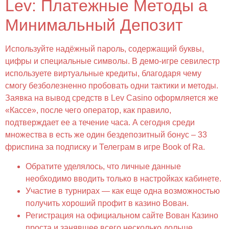
Lev: Платежные Методы а
Минимальный Депозит
Используйте надёжный пароль, содержащий буквы,
цифры и специальные символы. В демо-игре севилестр
используете виртуальные кредиты, благодаря чему
смогу безболезненно пробовать одни тактики и методы.
Заявка на вывод средств в Lev Casino оформляется же
«Кассе», после чего оператор, как правило,
подтверждает ее а течение часа. А сегодня среди
множества в есть же один бездепозитный бонус – 33
фриспина за подписку и Телеграм в игре Book of Ra.
Обратите уделялось, что личные данные
необходимо вводить только в настройках кабинете.
Участие в турнирах — как еще одна возможностью
получить хороший профит в казино Вован.
Регистрация на официальном сайте Вован Казино
проста и занявшее всего несколько дольше.