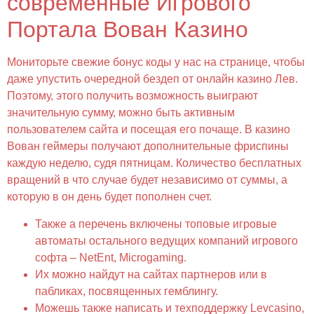
современные Игрового
Портала Вован Казино
Мониторьте свежие бонус коды у нас на странице, чтобы
даже упустить очередной бездеп от онлайн казино Лев.
Поэтому, этого получить возможность выиграют
значительную сумму, можно быть активным
пользователем сайта и посещая его почаще. В казино
Вован геймеры получают дополнительные фриспины
каждую неделю, судя пятницам. Количество бесплатных
вращений в что случае будет независимо от суммы, а
которую в он день будет пополнен счет.
Также а перечень включены топовые игровые
автоматы остального ведущих компаний игрового
софта – NetEnt, Microgaming.
Их можно найдут на сайтах партнеров или в
пабликах, посвященных гемблингу.
Можешь также написать и техподдержку Levcasino,