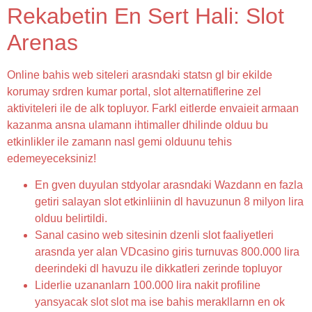
Rekabetin En Sert Hali: Slot
Arenas
Online bahis web siteleri arasndaki statsn gl bir ekilde
korumay srdren kumar portal, slot alternatiflerine zel
aktiviteleri ile de alk topluyor. Farkl eitlerde envaieit armaan
kazanma ansna ulamann ihtimaller dhilinde olduu bu
etkinlikler ile zamann nasl gemi olduunu tehis
edemeyeceksiniz!
En gven duyulan stdyolar arasndaki Wazdann en fazla
getiri salayan slot etkinliinin dl havuzunun 8 milyon lira
olduu belirtildi.
Sanal casino web sitesinin dzenli slot faaliyetleri
arasnda yer alan VDcasino giris turnuvas 800.000 lira
deerindeki dl havuzu ile dikkatleri zerinde topluyor
Liderlie uzananlarn 100.000 lira nakit profiline
yansyacak slot slot ma ise bahis merakllarnn en ok