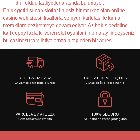
dhil olduu faaliyetler arasnda bulunuyor.
En ok getiri sunan slotlar iin esiz bir merkez olan online
casino web sitesi, frsatlarla ve oyun kartelas ile kumar
merakllarn cezbetmeye devam ediyor. Az bahis bedeline
karlk epey fazla kr veren slot oyunlar iin bir aray iindeyseniz
bu casinosu tam ihtiyalarnza hitap eden bir adres!
RECEBA EM CASA
TROCA E DEVOLUÇÕES
Enviamos para todo o Brasil
7 Dias após o recebimento
PARCELA EM ATE 12X
100% SEGURO
Com cartões de crédito
Seus dados estão protegidos