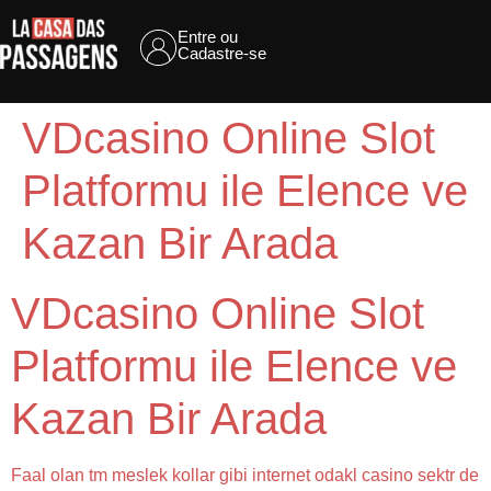
Entre ou
Cadastre-se
VDcasino Online Slot
Platformu ile Elence ve
Kazan Bir Arada
VDcasino Online Slot
Platformu ile Elence ve
Kazan Bir Arada
Faal olan tm meslek kollar gibi internet odakl casino sektr de