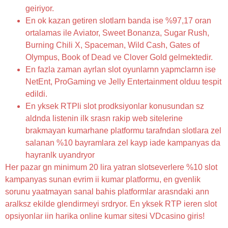
geiriyor.
En ok kazan getiren slotlarn banda ise %97,17 oran
ortalamas ile Aviator, Sweet Bonanza, Sugar Rush,
Burning Chili X, Spaceman, Wild Cash, Gates of
Olympus, Book of Dead ve Clover Gold gelmektedir.
En fazla zaman ayrlan slot oyunlarnn yapmclarnn ise
NetEnt, ProGaming ve Jelly Entertainment olduu tespit
edildi.
En yksek RTPli slot prodksiyonlar konusundan sz
aldnda listenin ilk srasn rakip web sitelerine
brakmayan kumarhane platformu tarafndan slotlara zel
salanan %10 bayramlara zel kayp iade kampanyas da
hayranlk uyandryor
Her pazar gn minimum 20 lira yatran slotseverlere %10 slot
kampanyas sunan evrim ii kumar platformu, en gvenlik
sorunu yaatmayan sanal bahis platformlar arasndaki ann
aralksz ekilde glendirmeyi srdryor. En yksek RTP ieren slot
opsiyonlar iin harika online kumar sitesi VDcasino giris!