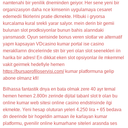
namtenahi bir yenilik dneminden geiyor. Her sene yeni bir
organizasyon daha nce kimsenin uygulamaya cesaret
edemedii fikirlerini pratie dkmekte. Hlbuki i gryorsa
kurcalama kural srekli yarar salyor. rnein derin bir gemii
bulunan slot prodksiyonlar bunun bahis alanndaki
yansmasdr. Oyun serisinde bonus veren slotlar ve alternatif
yapm kapsayan VDcasino kumar portal ise casino
merakllarnn dncelerinde stn bir yeri olan slot seenekleri iin
harika bir adres! En dikkat eken slot opsiyonlar ile mkemmel
vakit geirmek hedefiyle hemen
https://bursaprofiloservisi.com/
kumar platformuna gelip
abone olmanz kfi!
Bilhassa fantastik dnya en bata olmak zere 40 ayr temal
hemen hemen 2.800n zerinde dijital tabanl slot tr olan bu
online kumar web sitesi online casino endstrisinde ilgi
ekmekte. Yeni hesap oluturan yeleri 4.250 lira + 65 bedava
dn deerinde bir hogeldin armaan ile karlayan kumar
platformu, gvenilir online kumarhane siteleri arasnda ses