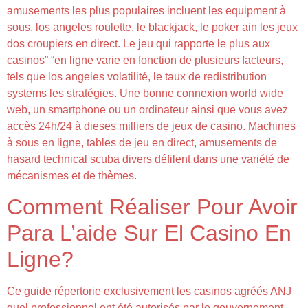
amusements les plus populaires incluent les equipment à
sous, los angeles roulette, le blackjack, le poker ain les jeux
dos croupiers en direct. Le jeu qui rapporte le plus aux
casinos” “en ligne varie en fonction de plusieurs facteurs,
tels que los angeles volatilité, le taux de redistribution
systems les stratégies. Une bonne connexion world wide
web, un smartphone ou un ordinateur ainsi que vous avez
accès 24h/24 à dieses milliers de jeux de casino. Machines
à sous en ligne, tables de jeu en direct, amusements de
hasard technical scuba divers défilent dans une variété de
mécanismes et de thèmes.
Comment Réaliser Pour Avoir
Para L’aide Sur El Casino En
Ligne?
Ce guide répertorie exclusivement les casinos agréés ANJ
quel professionnel ont été autorisés par le gouvernement