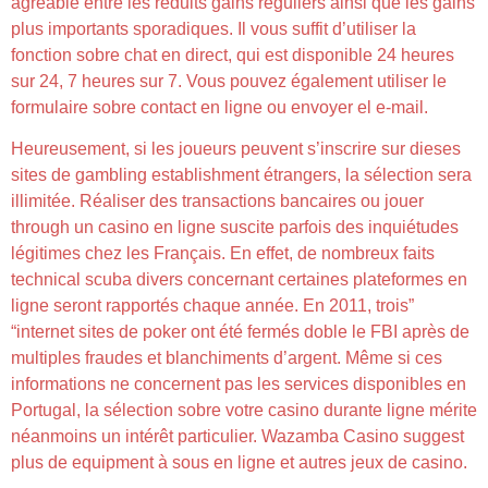
agréable entre les réduits gains réguliers ainsi que les gains
plus importants sporadiques. Il vous suffit d’utiliser la
fonction sobre chat en direct, qui est disponible 24 heures
sur 24, 7 heures sur 7. Vous pouvez également utiliser le
formulaire sobre contact en ligne ou envoyer el e-mail.
Heureusement, si les joueurs peuvent s’inscrire sur dieses
sites de gambling establishment étrangers, la sélection sera
illimitée. Réaliser des transactions bancaires ou jouer
through un casino en ligne suscite parfois des inquiétudes
légitimes chez les Français. En effet, de nombreux faits
technical scuba divers concernant certaines plateformes en
ligne seront rapportés chaque année. En 2011, trois”
“internet sites de poker ont été fermés doble le FBI après de
multiples fraudes et blanchiments d’argent. Même si ces
informations ne concernent pas les services disponibles en
Portugal, la sélection sobre votre casino durante ligne mérite
néanmoins un intérêt particulier. Wazamba Casino suggest
plus de equipment à sous en ligne et autres jeux de casino.