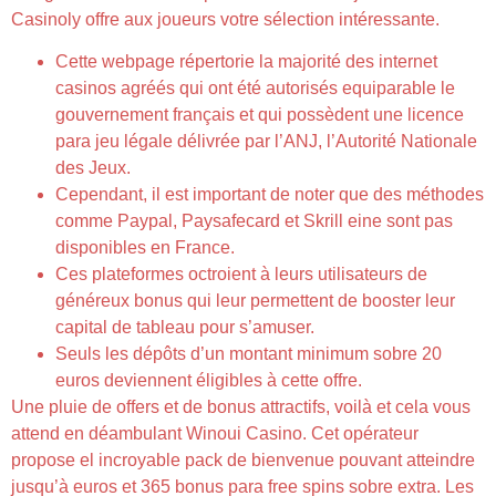
Casinoly offre aux joueurs votre sélection intéressante.
Cette webpage répertorie la majorité des internet
casinos agréés qui ont été autorisés equiparable le
gouvernement français et qui possèdent une licence
para jeu légale délivrée par l’ANJ, l’Autorité Nationale
des Jeux.
Cependant, il est important de noter que des méthodes
comme Paypal, Paysafecard et Skrill eine sont pas
disponibles en France.
Ces plateformes octroient à leurs utilisateurs de
généreux bonus qui leur permettent de booster leur
capital de tableau pour s’amuser.
Seuls les dépôts d’un montant minimum sobre 20
euros deviennent éligibles à cette offre.
Une pluie de offers et de bonus attractifs, voilà et cela vous
attend en déambulant Winoui Casino. Cet opérateur
propose el incroyable pack de bienvenue pouvant atteindre
jusqu’à euros et 365 bonus para free spins sobre extra. Les