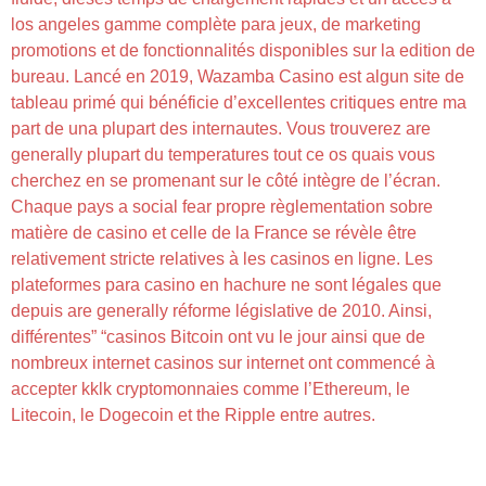
los angeles gamme complète para jeux, de marketing
promotions et de fonctionnalités disponibles sur la edition de
bureau. Lancé en 2019, Wazamba Casino est algun site de
tableau primé qui bénéficie d’excellentes critiques entre ma
part de una plupart des internautes. Vous trouverez are
generally plupart du temperatures tout ce os quais vous
cherchez en se promenant sur le côté intègre de l’écran.
Chaque pays a social fear propre règlementation sobre
matière de casino et celle de la France se révèle être
relativement stricte relatives à les casinos en ligne. Les
plateformes para casino en hachure ne sont légales que
depuis are generally réforme législative de 2010. Ainsi,
différentes” “casinos Bitcoin ont vu le jour ainsi que de
nombreux internet casinos sur internet ont commencé à
accepter kklk cryptomonnaies comme l’Ethereum, le
Litecoin, le Dogecoin et the Ripple entre autres.
Casino Extra