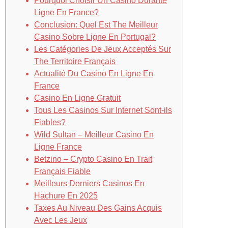
Pourquoi Choisir Un Casino Durante
Ligne En France?
Conclusion: Quel Est The Meilleur
Casino Sobre Ligne En Portugal?
Les Catégories De Jeux Acceptés Sur
The Territoire Français
Actualité Du Casino En Ligne En
France
Casino En Ligne Gratuit
Tous Les Casinos Sur Internet Sont-ils
Fiables?
Wild Sultan – Meilleur Casino En
Ligne France
Betzino – Crypto Casino En Trait
Français Fiable
Meilleurs Derniers Casinos En
Hachure En 2025
Taxes Au Niveau Des Gains Acquis
Avec Les Jeux