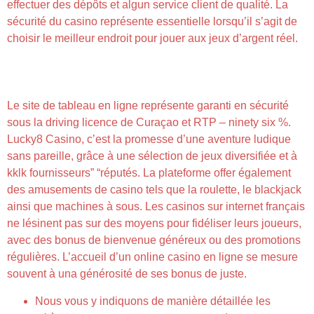
effectuer des dépôts et algun service client de qualité. La
sécurité du casino représente essentielle lorsqu’il s’agit de
choisir le meilleur endroit pour jouer aux jeux d’argent réel.
Quels Sont Les Moyens De Paiement Disponibles
Sur Les Internet Casinos En Ligne?
Le site de tableau en ligne représente garanti en sécurité
sous la driving licence de Curaçao et RTP – ninety six %.
Lucky8 Casino, c’est la promesse d’une aventure ludique
sans pareille, grâce à une sélection de jeux diversifiée et à
kklk fournisseurs” “réputés. La plateforme offer également
des amusements de casino tels que la roulette, le blackjack
ainsi que machines à sous. Les casinos sur internet français
ne lésinent pas sur des moyens pour fidéliser leurs joueurs,
avec des bonus de bienvenue généreux ou des promotions
régulières. L’accueil d’un online casino en ligne se mesure
souvent à una générosité de ses bonus de juste.
Nous vous y indiquons de manière détaillée les