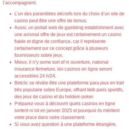
l’accompagnent.
L’un des paramètres décisifs lors du choix d’un site de
casino peut être une offre de bonus.
Aussi, un portail web de gambling establishment avec
une avismal offre de jeux est certainement un casino
fiable et digne de confiance, car il représente
certainement sur ce concept grâce à plusieurs
fournisseurs sobre jeux.
Mieux, il n’y some sort of ni ouverture, national
insurance fermeture, les casinos en ligne seront
accessibles 24 h/24.
Betclic se révèle être une plateforme para jeux en trait
très populaire sobre Europe, offrant kklk paris sportifs,
des jeux de casino et du holdem poker.
Préparez-vous à découvrir quels casinos en ligne
sortent ni lot en janvier 2025 et pourquoi ils méritent
votre place dans notre classement.
Si vous avez question à une plateforme étrangère,