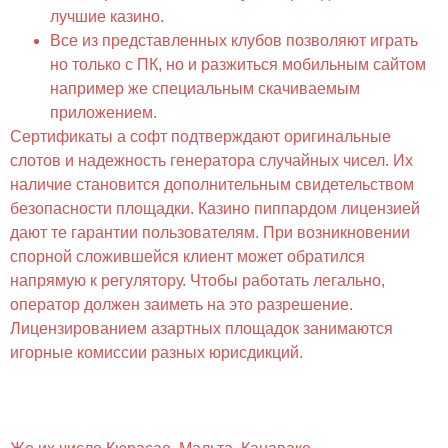
лучшие казино.
Все из представленных клубов позволяют играть
но только с ПК, но и разжиться мобильным сайтом
например же специальным скачиваемым
приложением.
Сертификаты а софт подтверждают оригинальные
слотов и надежность генератора случайных чисел. Их
наличие становится дополнительным свидетельством
безопасности площадки. Казино пиппардом лицензией
дают те гарантии пользователям. При возникновении
спорной сложившейся клиент может обратился
напрямую к регулятору. Чтобы работать легально,
оператор должен заиметь на это разрешение.
Лицензированием азартных площадок занимаются
игорные комиссии разных юрисдикций.
Критерии Выбора лучшего Онлайн Казино а
Деньги