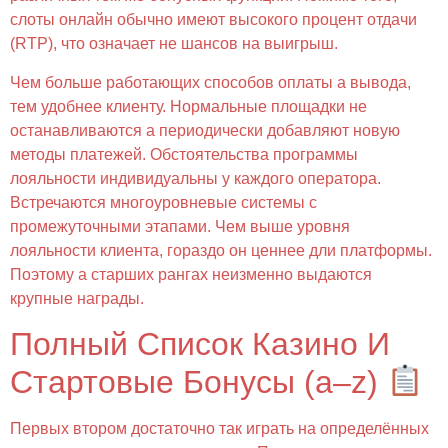
слоты онлайн обычно имеют высокого процент отдачи
(RTP), что означает не шансов на выигрыш.
Чем больше работающих способов оплаты а вывода,
тем удобнее клиенту. Нормальные площадки не
останавливаются а периодически добавляют новую
методы платежей. Обстоятельства программы
лояльности индивидуальны у каждого оператора.
Встречаются многоуровневые системы с
промежуточными этапами. Чем выше уровня
лояльности клиента, гораздо он ценнее дли платформы.
Поэтому а старших рангах неизменно выдаются
крупные награды.
Полный Список Казино И
Стартовые Бонусы (a–z)
Первых втором достаточно так играть на определённых