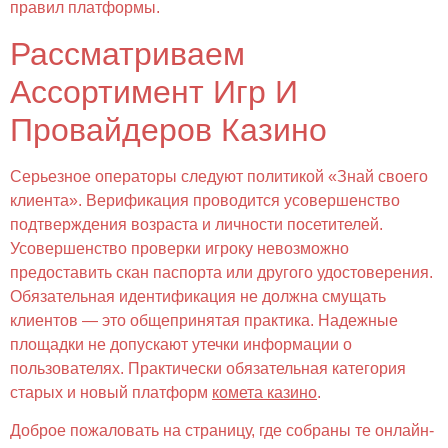
правил платформы.
Рассматриваем
Ассортимент Игр И
Провайдеров Казино
Серьезное операторы следуют политикой «Знай своего
клиента». Верификация проводится усовершенство
подтверждения возраста и личности посетителей.
Усовершенство проверки игроку невозможно
предоставить скан паспорта или другого удостоверения.
Обязательная идентификация не должна смущать
клиентов — это общепринятая практика. Надежные
площадки не допускают утечки информации о
пользователях. Практически обязательная категория
старых и новый платформ
комета казино
.
Доброе пожаловать на страницу, где собраны те онлайн-