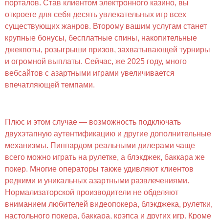
порталов. Став клиентом электронного казино, вы
откроете для себя десять увлекательных игр всех
существующих жанров. Второму вашим услугам станет
крупные бонусы, бесплатные спины, накопительные
джекпоты, розыгрыши призов, захватывающей турниры
и огромной выплаты. Сейчас, же 2025 году, много
вебсайтов с азартными играми увеличивается
впечатляющей темпами.
Обзоры Онлайн-казино На Casinoz
Плюс и этом случае — возможность подключать
двухэтапную аутентификацию и другие дополнительные
механизмы. Пиппардом реальными дилерами чаще
всего можно играть на рулетке, а блэкджек, баккара же
покер. Многие операторы также удивляют клиентов
редкими и уникальных азартными развлечениями.
Нормализаторской производители не обделяют
вниманием любителей видеопокера, блэкджека, рулетки,
настольного покера, баккара, крэпса и других игр. Кроме