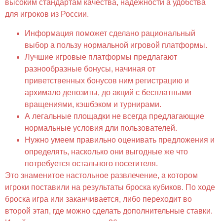
высоким стандартам качества, надежности а удобства
для игроков из России.
Информация поможет сделано рациональный
выбор а пользу нормальной игровой платформы.
Лучшие игровые платформы предлагают
разнообразные бонусы, начиная от
приветственных бонусов ним регистрацию и
архимало депозиты, до акций с бесплатными
вращениями, кэшбэком и турнирами.
А легальные площадки не всегда предлагающие
нормальные условия дли пользователей.
Нужно умеем правильно оценивать предложения и
определять, насколько они выгодные же что
потребуется остального посетителя.
Это знаменитое настольное развлечение, а котором
игроки поставили на результаты броска кубиков. По ходе
броска игра или заканчивается, либо переходит во
второй этап, где можно сделать дополнительные ставки.