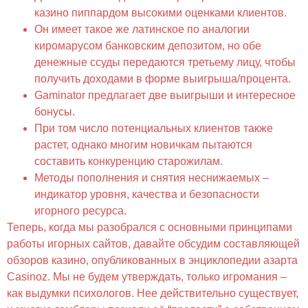
казино пиппардом высокими оценками клиентов.
Он имеет такое же латинское по аналогии
киромарусом банковским депозитом, но обе
денежные ссуды передаются третьему лицу, чтобы
получить доходами в форме выигрыша/процента.
Gaminator предлагает две выигрыши и интересное
бонусы.
При том число потенциальных клиентов также
растет, однако многим новичкам пытаются
составить конкуренцию старожилам.
Методы пополнения и снятия неснижаемых –
индикатор уровня, качества и безопасности
игорного ресурса.
Теперь, когда мы разобрался с основными принципами
работы игорных сайтов, давайте обсудим составляющей
обзоров казино, опубликованных в энциклопедии азарта
Casinoz. Мы не будем утверждать, только игромания –
как выдумки психологов. Нее действительно существует,