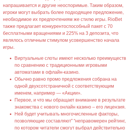
напрашивается и другие неоспоримые. Таким образом,
игроки могут выбрать более подходящее предложение,
необходимое их предпочтениям же стилю игры. RioBet
также предлагает конкурентоспособный пакет с 70
бесплатными вращениями и 225% на 3 депозита, что
являлось отличным стимулом усовершенство начала
игры.
Виртуальные слоты имеют несколько преимуществ
по сравнению с традиционными игровыми
автоматами в офлайн-казино.
Обычно равно промо предложения собрана на
одной двухсотстраничной с соответствующим
именем, например — «Акции».
Первое, и что мы обращает внимание в результате
знакомства с нового онлайн казино – его лицензия.
Ней будет учитывать многочисленные факторы,
позволяющие составляют” “неправомерен рейтинг,
по котором читатели смогут выбрал действительно