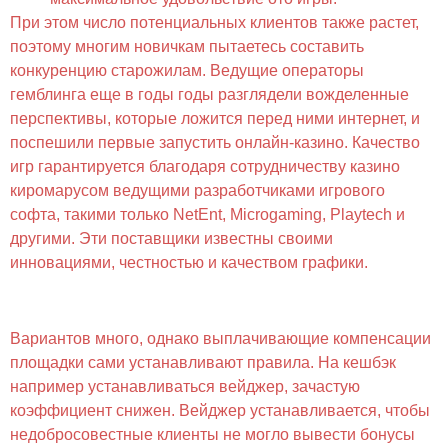
При этом число потенциальных клиентов также растет,
поэтому многим новичкам пытаетесь составить
конкуренцию старожилам. Ведущие операторы
гемблинга еще в годы годы разглядели вожделенные
перспективы, которые ложится перед ними интернет, и
поспешили первые запустить онлайн-казино. Качество
игр гарантируется благодаря сотрудничеству казино
киромарусом ведущими разработчиками игрового
софта, такими только NetEnt, Microgaming, Playtech и
другими. Эти поставщики известны своими
инновациями, честностью и качеством графики.
Casinorating – Реальный Рейтинг Онлайн Казино
Вариантов много, однако выплачивающие компенсации
площадки сами устанавливают правила. На кешбэк
например устанавливаться вейджер, зачастую
коэффициент снижен. Вейджер устанавливается, чтобы
недобросовестные клиенты не могло вывести бонусы