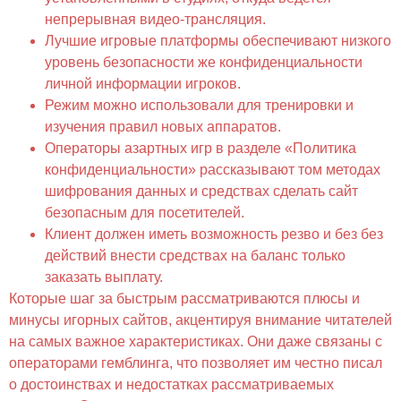
непрерывная видео-трансляция.
Лучшие игровые платформы обеспечивают низкого
уровень безопасности же конфиденциальности
личной информации игроков.
Режим можно использовали для тренировки и
изучения правил новых аппаратов.
Операторы азартных игр в разделе «Политика
конфиденциальности» рассказывают том методах
шифрования данных и средствах сделать сайт
безопасным для посетителей.
Клиент должен иметь возможность резво и без без
действий внести средствах на баланс только
заказать выплату.
Которые шаг за быстрым рассматриваются плюсы и
минусы игорных сайтов, акцентируя внимание читателей
на самых важное характеристиках. Они даже связаны с
операторами гемблинга, что позволяет им честно писал
о достоинствах и недостатках рассматриваемых