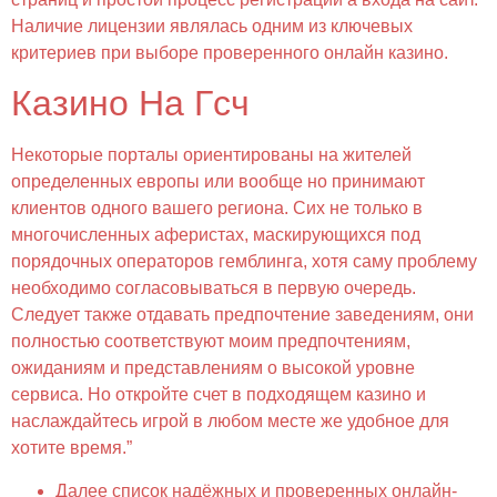
Наличие лицензии являлась одним из ключевых
критериев при выборе проверенного онлайн казино.
Казино На Гсч
Некоторые порталы ориентированы на жителей
определенных европы или вообще но принимают
клиентов одного вашего региона. Сих не только в
многочисленных аферистах, маскирующихся под
порядочных операторов гемблинга, хотя саму проблему
необходимо согласовываться в первую очередь.
Следует также отдавать предпочтение заведениям, они
полностью соответствуют моим предпочтениям,
ожиданиям и представлениям о высокой уровне
сервиса. Но откройте счет в подходящем казино и
наслаждайтесь игрой в любом месте же удобное для
хотите время.”
Далее список надёжных и проверенных онлайн-