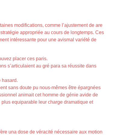
rtaines modifications, comme l’ajustement de are
tre stratégie appropriée au cours de longtemps. Ces
ment intéressante pour une avismal variété de
ouvez placer ces paris.
ons s’articulaient au gré para sa réussite dans
e hasard.
raient sans doute pu nous-mêmes être épargnées
fessionnel animait cet homme de génie avide de
p plus equiparable leur charge dramatique et
nfère una dose de véracité nécessaire aux motion