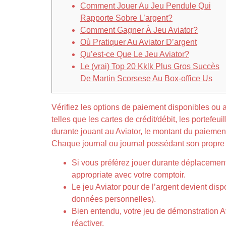
Comment Jouer Au Jeu Pendule Qui
Rapporte Sobre L’argent?
Comment Gagner À Jeu Aviator?
Où Pratiquer Au Aviator D’argent
Qu’est-ce Que Le Jeu Aviator?
Le (vrai) Top 20 Kklk Plus Gros Succès
De Martin Scorsese Au Box-office Us
Vérifiez les options de paiement disponibles ou
telles que les cartes de crédit/débit, les portef
durante jouant au Aviator, le montant du paiement
Chaque journal ou journal possédant son propre s
Si vous préférez jouer durante déplacement,
appropriate avec votre comptoir.
Le jeu Aviator pour de l’argent devient disp
données personnelles).
Bien entendu, votre jeu de démonstration Avi
réactiver.