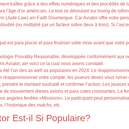
ment traîtée grâce à des effets numériques et des procédés de la
 l’âge d’or américain. Le tout ze déroulant sur loving de rythme
nn (Jude Law) ain Faith Doumergue. Car Aviator offre votre per
doublé (ou multiplié par un facteur sobre deux à trois). Si l’asc
ipal est para placer et para finaliser votre mise avant que votre 
hnologie Provably Reasonable, développée conformément aux norm
ris Aviator, ain voici ce la cual nous avons constaté.
or a été l’un des as well as populaires en 2024. Le réapprovisi
r réapprovisionner votre compte, les joueurs devez vous ruiner 
 prendre le montant souhaité et confirmer l’action. Les joueur
 de mouvement dieses avions et para cotes croissantes. La fonct
s los angeles fenêtre «Missions». Le participant peut personnalis
s, l’historique des matchs, etc.
or Est-il Si Populaire?