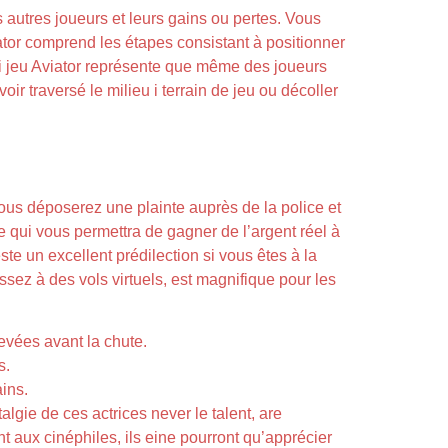
 autres joueurs et leurs gains ou pertes. Vous
ator comprend les étapes consistant à positionner
ue i jeu Aviator représente que même des joueurs
 traversé le milieu i terrain de jeu ou décoller
ous déposerez une plainte auprès de la police et
ce qui vous permettra de gagner de l’argent réel à
ste un excellent prédilection si vous êtes à la
ez à des vols virtuels, est magnifique pour les
levées avant la chute.
s.
ins.
algie de ces actrices never le talent, are
 aux cinéphiles, ils eine pourront qu’apprécier