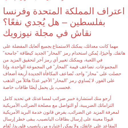
اعتراف المملكة المتحدة وفرنسا
بفلسطين – هل يُجدي نفعًا؟
نقاش في مجلة نيوزويك
مهما كانت معداتك، يمكنك الاستمتاع بجميع ألعابك المفضلة على
هاتفك.
وأخيرًا، يُمكن استخدام رمز "المحار" الجديد كبطاقة "جامحة"
في اللعبة، ويمكنك تغيير أي رمز آخر لتحقيق المزيد من
المجموعات. تضاعف قيمة "المحار" في المجموعة الواحدة، وإذا
حصلت على "محار" واحد، تُضاعف المكافأة الجديدة أربعة أضعاف
على الفور. لا يُساوي رمز "المحار" الأخير عددًا هائلاً من الذهب
فحسب، بل يحمل أيضًا طاقات خاصة.
أرجو منك استشارة خبير ضرائب لمساعدتك في تحديد كامل
التزاماتك الضريبية، أو التواصل مع مصلحة الضرائب الأمريكية
لمعرفة المزيد عن الضرائب. يفرض قانون خدمة البريد الأمريكية
قيودًا معينة على إرسال بطاقات اليانصيب. يبقى خطر إرسال
المقاعد على عاتقك، ولا يمكن اعتباره من يانصيب فلوريدا. تُقام