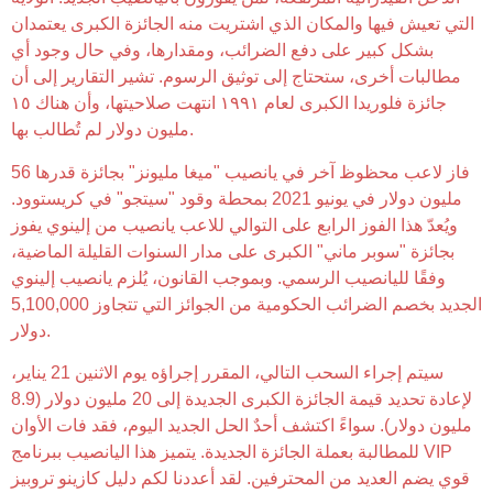
التي تعيش فيها والمكان الذي اشتريت منه الجائزة الكبرى يعتمدان
بشكل كبير على دفع الضرائب، ومقدارها، وفي حال وجود أي
مطالبات أخرى، ستحتاج إلى توثيق الرسوم. تشير التقارير إلى أن
جائزة فلوريدا الكبرى لعام ١٩٩١ انتهت صلاحيتها، وأن هناك ١٥
مليون دولار لم تُطالب بها.
فاز لاعب محظوظ آخر في يانصيب "ميغا مليونز" بجائزة قدرها 56
مليون دولار في يونيو 2021 بمحطة وقود "سيتجو" في كريستوود.
ويُعدّ هذا الفوز الرابع على التوالي للاعب يانصيب من إلينوي يفوز
بجائزة "سوبر ماني" الكبرى على مدار السنوات القليلة الماضية،
وفقًا لليانصيب الرسمي. وبموجب القانون، يُلزم يانصيب إلينوي
الجديد بخصم الضرائب الحكومية من الجوائز التي تتجاوز 5,100,000
دولار.
سيتم إجراء السحب التالي، المقرر إجراؤه يوم الاثنين 21 يناير،
لإعادة تحديد قيمة الجائزة الكبرى الجديدة إلى 20 مليون دولار (8.9
مليون دولار). سواءً اكتشف أحدٌ الحل الجديد اليوم، فقد فات الأوان
للمطالبة بعملة الجائزة الجديدة. يتميز هذا اليانصيب ببرنامج VIP
قوي يضم العديد من المحترفين. لقد أعددنا لكم دليل كازينو تروبيز