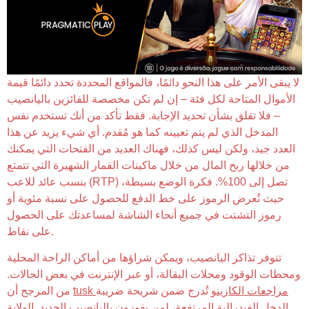
لا يبقى الأمر على هذا النحو دائمًا، فالمواقع المحددة تحدد دائمًا قيمة
الأموال المتاحة لكل فئة – إن لم تكن مخصصة للفائزين باليانصيب
– فلا تقلق بشأن تحديد الإجابة. فقط تأكد من أنك تستخدم نفس
المدخل الذي لم يتم تعيينه كما هو مُقدم. أي شيء يزيد عن هذا
العدد جيد، ولكن ليس كذلك، فهناك العديد من الفتحات التي يمكنك
من خلالها ربح المال من خلال ماكينات القمار الشهيرة التي تتمتع
بنسب عائد للاعب (RTP) تصل إلى 100%. فكرة الوضع بسيطة،
حيث تُعرض الرموز على خط الدفع للحصول على نسبة مئوية أو
رموز التشتت في جميع أنحاء الشاشة لمساعدتك على الحصول
على نقاط.
تتوفر تذاكر اليانصيب، ويمكن شراؤها من أماكن الراحة المحلية
ومحطات الوقود ومحلات البقالة، أو عبر الإنترنت في بعض الحالات.
tusk مراجعات الكازينو
تُدرج ضمن شريحة ضريبة
من المرجح أن
الدخل الفيدرالية المرتفعة، لمن يفوزون باليانصيب الجديد. الولاية