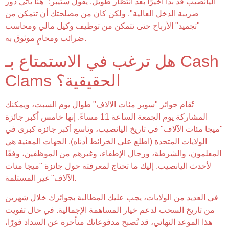
اليانصيب قد بدأ أخيرًا بعد انتظار طويل. يقول ستيبر: "هنا يأتي دور
ضريبة الدخل العالية". ولكن كان من مصلحتك أن تتمكن من
"تجميد" الأرباح حتى تتمكن من توظيف وكيل مالي ومحاسب
ضرائب ومحامٍ موثوق به.
هل ترغب في الاستمتاع بـ Cash
Clams الحقيقية؟
تُقام جوائز "سوبر مئات الآلاف" طوال يوم السبت، ويمكنك
المشاركة يوم الجمعة الساعة 11 مساءً. إنها خامس أكبر جائزة
"ميجا مئات الآلاف" في تاريخ اليانصيب، وتاسع أكبر جائزة كبرى في
الولايات المتحدة (اطلع على الخرائط أدناه). الجهات المعنية هي
المعلمون، والشرطة، ورجال الإطفاء، وغيرهم من الموظفين، وفقًا
لأحدث اليانصيب. إليك ما تحتاج لمعرفته حول جائزة "ميجا مئات
الآلاف" غير المستلمة.
في العديد من الولايات، يجب عليك المطالبة بجوائزك خلال شهرين
من تاريخ السحب لدعم خيار المساهمة الإجمالية. في حال تفويت
هذا الموعد النهائي، قد تُصبح مدفوعاتك متأخرة عن السداد فورًا،