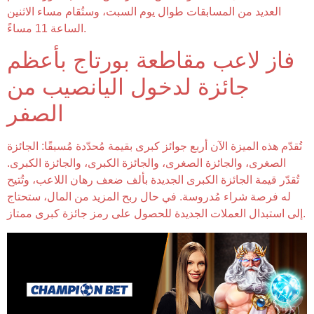
العديد من المسابقات طوال يوم السبت، وستُقام مساء الاثنين
الساعة 11 مساءً.
فاز لاعب مقاطعة بورتاج بأعظم
جائزة لدخول اليانصيب من
الصفر
تُقدّم هذه الميزة الآن أربع جوائز كبرى بقيمة مُحدّدة مُسبقًا: الجائزة
الصغرى، والجائزة الصغرى، والجائزة الكبرى، والجائزة الكبرى.
تُقدّر قيمة الجائزة الكبرى الجديدة بألف ضعف رهان اللاعب، وتُتيح
له فرصة شراء مُدروسة. في حال ربح المزيد من المال، ستحتاج
إلى استبدال العملات الجديدة للحصول على رمز جائزة كبرى ممتاز.