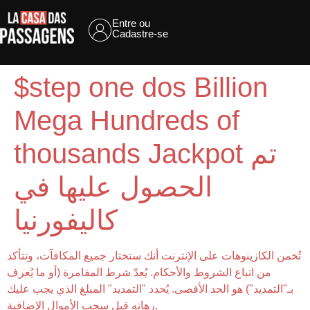
Entre ou
Cadastre-se
$step one dos Billion
Mega Hundreds of
thousands Jackpot تم
الحصول عليها في
كاليفورنيا
تُخمن الكازينوهات على الإنترنت أنك ستختار جميع المكافآت، وتتأكد
من اتباع الشروط والأحكام. يُعدّ شرط المقامرة (أو ما يُعرف
بـ"التمديد") هو الحد الأقصى. يُحدد "التمديد" المبلغ الذي يجب عليك
رهانه قبل سحب الأموال الإضافية.