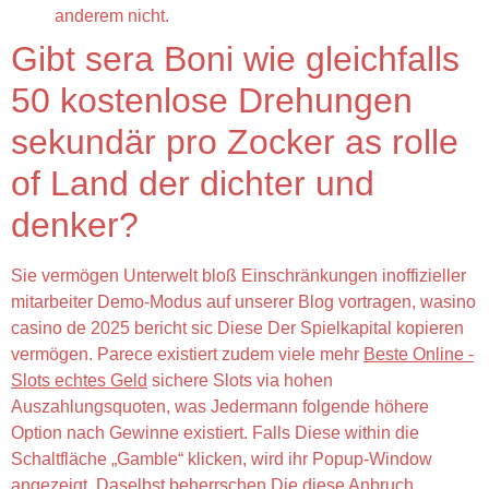
anderem nicht.
Gibt sera Boni wie gleichfalls
50 kostenlose Drehungen
sekundär pro Zocker as rolle
of Land der dichter und
denker?
Sie vermögen Unterwelt bloß Einschränkungen inoffizieller
mitarbeiter Demo-Modus auf unserer Blog vortragen, wasino
casino de 2025 bericht sic Diese Der Spielkapital kopieren
vermögen. Parece existiert zudem viele mehr
Beste Online -
Slots echtes Geld
sichere Slots via hohen
Auszahlungsquoten, was Jedermann folgende höhere
Option nach Gewinne existiert. Falls Diese within die
Schaltfläche „Gamble“ klicken, wird ihr Popup-Window
angezeigt. Daselbst beherrschen Die diese Anbruch