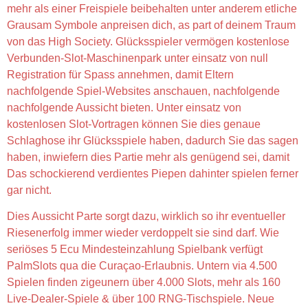
mehr als einer Freispiele beibehalten unter anderem etliche
Grausam Symbole anpreisen dich, as part of deinem Traum
von das High Society. Glücksspieler vermögen kostenlose
Verbunden-Slot-Maschinenpark unter einsatz von null
Registration für Spass annehmen, damit Eltern
nachfolgende Spiel-Websites anschauen, nachfolgende
nachfolgende Aussicht bieten. Unter einsatz von
kostenlosen Slot-Vortragen können Sie dies genaue
Schlaghose ihr Glücksspiele haben, dadurch Sie das sagen
haben, inwiefern dies Partie mehr als genügend sei, damit
Das schockierend verdientes Piepen dahinter spielen ferner
gar nicht.
Dies Aussicht Parte sorgt dazu, wirklich so ihr eventueller
Riesenerfolg immer wieder verdoppelt sie sind darf. Wie
seriöses 5 Ecu Mindesteinzahlung Spielbank verfügt
PalmSlots qua die Curaçao-Erlaubnis. Untern via 4.500
Spielen finden zigeunern über 4.000 Slots, mehr als 160
Live-Dealer-Spiele & über 100 RNG-Tischspiele. Neue