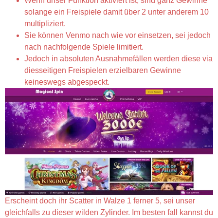
Wenn unser Funktion aktiviert ist, sind ganz Gewinne
solange ein Freispiele damit über 2 unter anderem 10
multipliziert.
Sie können Venmo nach wie vor einsetzen, sei jedoch
nach nachfolgende Spiele limitiert.
Jedoch in absoluten Ausnahmefällen werden diese via
diesseitigen Freispielen erzielbaren Gewinne
keineswegs abgespeckt.
Erscheint doch ihr Scatter in Walze 1 ferner 5, sei unser
gleichfalls zu dieser wilden Zylinder. Im besten fall kannst du