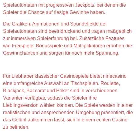
Spielautomaten mit progressiven Jackpots, bei denen die
Spieler die Chance auf riesige Gewinne haben.
Die Grafiken, Animationen und Soundeffekte der
Spielautomaten sind beeindruckend und tragen maßgeblich
zur immersiven Spielerfahrung bei. Zusätzliche Features
wie Freispiele, Bonusspiele und Multiplikatoren erhöhen die
Gewinnchancen und sorgen für noch mehr Spannung.
Tischspiele: Klassiker neu interpretiert
Für Liebhaber klassischer Casinospiele bietet ninecasino
eine umfangreiche Auswahl an Tischspielen. Roulette,
Blackjack, Baccarat und Poker sind in verschiedenen
Varianten verfügbar, sodass die Spieler ihre
Lieblingsversion wählen können. Die Spiele werden in einer
realistischen und ansprechenden Umgebung präsentiert, die
das Gefühl aufkommen lässt, sich in einem echten Casino
zu befinden.