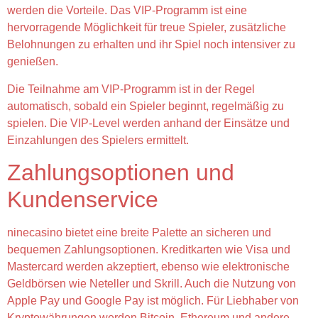
werden die Vorteile. Das VIP-Programm ist eine
hervorragende Möglichkeit für treue Spieler, zusätzliche
Belohnungen zu erhalten und ihr Spiel noch intensiver zu
genießen.
Die Teilnahme am VIP-Programm ist in der Regel
automatisch, sobald ein Spieler beginnt, regelmäßig zu
spielen. Die VIP-Level werden anhand der Einsätze und
Einzahlungen des Spielers ermittelt.
Zahlungsoptionen und
Kundenservice
ninecasino bietet eine breite Palette an sicheren und
bequemen Zahlungsoptionen. Kreditkarten wie Visa und
Mastercard werden akzeptiert, ebenso wie elektronische
Geldbörsen wie Neteller und Skrill. Auch die Nutzung von
Apple Pay und Google Pay ist möglich. Für Liebhaber von
Kryptowährungen werden Bitcoin, Ethereum und andere