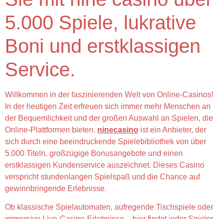
5.000 Spiele, lukrative
Boni und erstklassigen
Service.
Willkommen in der faszinierenden Welt von Online-Casinos!
In der heutigen Zeit erfreuen sich immer mehr Menschen an
der Bequemlichkeit und der großen Auswahl an Spielen, die
Online-Plattformen bieten.
ninecasino
ist ein Anbieter, der
sich durch eine beeindruckende Spielebibliothek von über
5.000 Titeln, großzügige Bonusangebote und einen
erstklassigen Kundenservice auszeichnet. Dieses Casino
verspricht stundenlangen Spielspaß und die Chance auf
gewinnbringende Erlebnisse.
Ob klassische Spielautomaten, aufregende Tischspiele oder
immersive Live-Casino-Erlebnisse – hier findet jeder Spieler