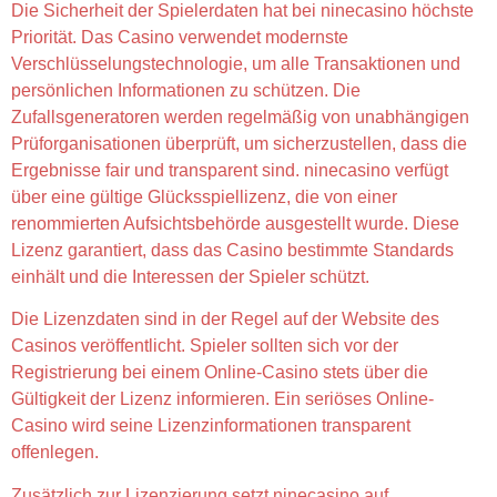
Die Sicherheit der Spielerdaten hat bei ninecasino höchste
Priorität. Das Casino verwendet modernste
Verschlüsselungstechnologie, um alle Transaktionen und
persönlichen Informationen zu schützen. Die
Zufallsgeneratoren werden regelmäßig von unabhängigen
Prüforganisationen überprüft, um sicherzustellen, dass die
Ergebnisse fair und transparent sind. ninecasino verfügt
über eine gültige Glücksspiellizenz, die von einer
renommierten Aufsichtsbehörde ausgestellt wurde. Diese
Lizenz garantiert, dass das Casino bestimmte Standards
einhält und die Interessen der Spieler schützt.
Die Lizenzdaten sind in der Regel auf der Website des
Casinos veröffentlicht. Spieler sollten sich vor der
Registrierung bei einem Online-Casino stets über die
Gültigkeit der Lizenz informieren. Ein seriöses Online-
Casino wird seine Lizenzinformationen transparent
offenlegen.
Zusätzlich zur Lizenzierung setzt ninecasino auf