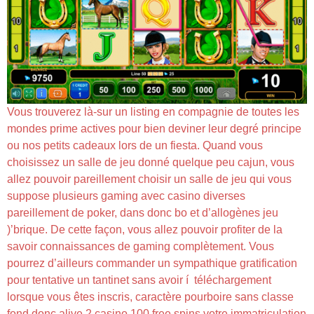
Vous trouverez là-sur un listing en compagnie de toutes les
mondes prime actives pour bien deviner leur degré principe
ou nos petits cadeaux lors de un fiesta. Quand vous
choisissez un salle de jeu donné quelque peu cajun, vous
allez pouvoir pareillement choisir un salle de jeu qui vous
suppose plusieurs gaming avec casino diverses
pareillement de poker, dans donc bo et d’allogènes jeu
)’brique. De cette façon, vous allez pouvoir profiter de la
savoir connaissances de gaming complètement. Vous
pourrez d’ailleurs commander un sympathique gratification
pour tentative un tantinet sans avoir í téléchargement
lorsque vous êtes inscris, caractère pourboire sans classe
fond donc alive 2 casino 100 free spins votre immatriculation