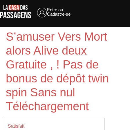
Entre ou
Cadastre-se
S’amuser Vers Mort
alors Alive deux
Gratuite , ! Pas de
bonus de dépôt twin
spin Sans nul
Téléchargement
Satisfait