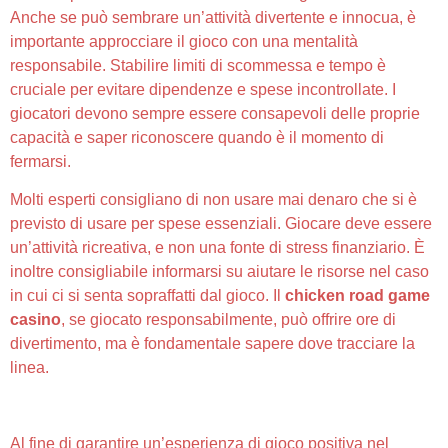
Anche se può sembrare un’attività divertente e innocua, è
importante approcciare il gioco con una mentalità
responsabile. Stabilire limiti di scommessa e tempo è
cruciale per evitare dipendenze e spese incontrollate. I
giocatori devono sempre essere consapevoli delle proprie
capacità e saper riconoscere quando è il momento di
fermarsi.
Molti esperti consigliano di non usare mai denaro che si è
previsto di usare per spese essenziali. Giocare deve essere
un’attività ricreativa, e non una fonte di stress finanziario. È
inoltre consigliabile informarsi su aiutare le risorse nel caso
in cui ci si senta sopraffatti dal gioco. Il
chicken road game
casino
, se giocato responsabilmente, può offrire ore di
divertimento, ma è fondamentale sapere dove tracciare la
linea.
Consigli per un gioco responsabile
Al fine di garantire un’esperienza di gioco positiva nel