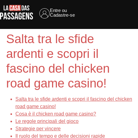
Entre ou
Cadastre-se
Salta tra le sfide
ardenti e scopri il
fascino del chicken
road game casino!
Salta tra le sfide ardenti e scopri il fascino del chicken
road game casino!
Cosa è il chicken road game casino?
Le regole principali del gioco
Strategie per vincere
Il ruolo del tempo e delle decisioni rapide