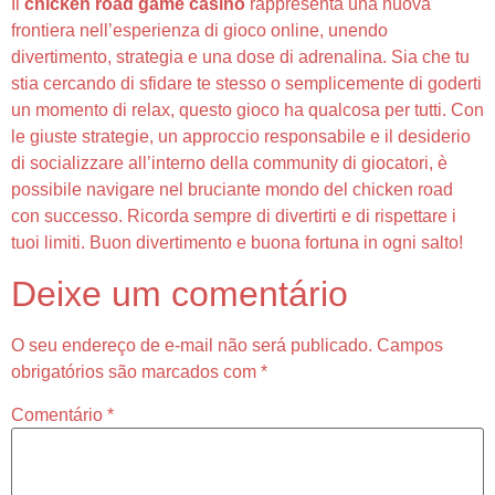
Il
chicken road game casino
rappresenta una nuova
frontiera nell’esperienza di gioco online, unendo
divertimento, strategia e una dose di adrenalina. Sia che tu
stia cercando di sfidare te stesso o semplicemente di goderti
un momento di relax, questo gioco ha qualcosa per tutti. Con
le giuste strategie, un approccio responsabile e il desiderio
di socializzare all’interno della community di giocatori, è
possibile navigare nel bruciante mondo del chicken road
con successo. Ricorda sempre di divertirti e di rispettare i
tuoi limiti. Buon divertimento e buona fortuna in ogni salto!
Deixe um comentário
O seu endereço de e-mail não será publicado.
Campos
obrigatórios são marcados com
*
Comentário
*