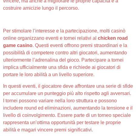
vincere, ma anche a migliorare le proprie capacità e a
costruire amicizie lungo il percorso.
Eventi e tornei speciali
Per stimolare l’interesse e la partecipazione, molti casinò
online organizzano eventi e tornei relativi al
chicken road
game casino
. Questi eventi offrono premi straordinari e la
possibilità di competere contro altri giocatori, aumentando
ulteriormente l’adrenalina del gioco. Partecipare a tornei
implica ufficialmente una sfida e richiede ai giocatori di
portare le loro abilità a un livello superiore.
In questi eventi, il giocatore deve affrontare una serie di sfide
per accumulare un punteggio più alto rispetto agli avversari.
I tornei possono variare nella loro struttura e possono
includere round ed eliminazioni, aumentando la tensione e il
livello di coinvolgimento. Essere parte di un torneo speciale
rappresenta un’ottima opportunità per testare le proprie
abilità e magari vincere premi significativi.