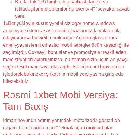
Bu dəstək 145 fərqli dildə sərbəst danışır və
istifadəçilərin problemlərinə twenty 4″ “sewaktu cavab
verir.
1xBet yükləyin xüsusiyyətini siz əgər home windows
əməliyyat sistemi əsaslı mobil cihazlarınızda yükləmək
istəyirsinizsə bu weil mümkündür. Adətən glass doors
əməliyyat sistemli cihazlar mobil tətbiqlər üçün kasadlığı ilə
seçilmişdir. Çoxsaylı bonuslar və promosiyalar təşkil edən
mərc şirkətləri axtarırsınızsa, bu zaman sizin üçün ən yaxşı
seçim hBet mərc saytı olacaqdır. İstənilən net brovserdən
işlədərək bukmeker şirkətinin mobil versiyasına giriş edə
biləcəksiniz.
Rəsmi 1xbet Mobi Versiya:
Tam Baxış
İdman növünün adının yanındakı mötərizədə göstərilən
rəqəm, həmin anda mərc” “etmək üçün mövcud olan
matçların sayını ifadə edir. Videoyayım olmadıqda, hər