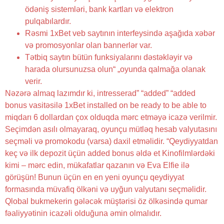
ödəniş sistemləri, bank kartları və elektron
pulqabılardır.
Rəsmi 1xBet veb saytının interfeysində aşağıda xəbər
və promosyonlar olan bannerlər var.
Tətbiq saytın bütün funksiyalarını dəstəkləyir və
harada olursunuzsa olun“ „oyunda qalmağa olanak
verir.
Nəzərə almaq lazımdır ki, intresserad” “added” “added
bonus vasitəsilə 1xBet installed on be ready to be able to
miqdarı 6 dollardan çox olduqda mərc etməyə icazə verilmir.
Seçimdən asılı olmayaraq, oyunçu mütləq hesab valyutasını
seçməli və promokodu (varsa) daxil etməlidir. “Qeydiyyatdan
keç və ilk depozit üçün added bonus əldə et Kinofilmlərdəki
kimi – mərc edin, mükafatlar qazanın və Eva Elfie ilə
görüşün! Bunun üçün en en yeni oyunçu qeydiyyat
formasında müvafiq ölkəni və uyğun valyutanı seçməlidir.
Qlobal bukmekerin gələcək müştərisi öz ölkəsində qumar
fəaliyyətinin icazəli olduğuna əmin olmalıdır.