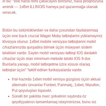
ın bu” “elle hansı filmi çəkəcəyini bilirsiniz, hava proqnozuna
əminik — 1xBet ILLINOIS hamıya pul qazanmağa olanak
verəcək.
Yalniz 1-2 Kli̇kdən İbarət İldirim Sürətli̇ Mərc
Bütün bu üstünlüklərdən və daha çoxundan faydalanmaq
üçün one back crucial Wager Moby tətbiqlərini yükləməyiniz
tövsiyyə olunur. 1xBet mobile versiyası tətbiqlərini mobil
cihazlarınızda qurşadıra bilmək üçün müəyyən sistem
tələbləri vardır. Saytın mobil versiyası tətbiqi IOS dəstəkli
cihazlar üçün olan minimum metode tələbi IOS 9-dur.
Bunlarla yanaşı, mobil tətbiqetmə üzrə xüsusi olaraq
tətbiqlər üçün” “təklif edilən funksiyalarda vardır.
Hal-hazırda 1xbet mobil versiya güzgüsü üçün aktual
alternativ ünvanlar Fonbet, Parimatç, 1xbet, Marafon,
Pul qoyuluşları liqasıdır.
Sürətli bir şəkildə mərc şirkətinin saytında öz
qeydiyyatınızı tamamlamaq istəyirsinizsə, bunu siz