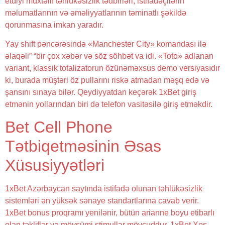
etdiyi müxtəlif təhlükəsizlik tədbirləri, istifadəçilərin
məlumatlarının və əməliyyatlarının təminatlı şəkildə
qorunmasına imkan yaradır.
Yay shift pəncərəsində «Manchester City» komandası ilə
əlaqəli” “bir çox xəbər və söz söhbət va idi. «Toto» adlanan
variant, klassik totalizatorun özünəməxsus demo versiyasıdır
ki, burada müştəri öz pullarını riskə atmadan məşq edə və
şansını sınaya bilər. Qeydiyyatdan keçərək 1xBet giriş
etmənin yollarından biri də telefon vasitəsilə giriş etməkdir.
Bet Cell Phone
Tətbiqetməsinin Əsas
Xüsusiyyətləri
1xBet Azərbaycan saytında istifadə olunan təhlükəsizlik
sistemləri ən yüksək sənaye standartlarına cavab verir.
1xBet bonus proqramı yenilənir, bütün arianne boyu etibarlı
olan təkliflər və mövsümi stimullar mövcuddur. 1xBet Xoş