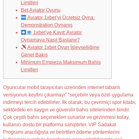
Limitleri
Bet Aviator Oyunu
Aviator 1xbet’yi Ücretsiz Oyna:
Demonstration Oynanış
1xbet’ye Kayıt: Aviator
Oynamaya Nasıl Başlanır?
Aviator 1xbet Oyun İşlevselliğine
Genel Bakış
Minimum Empieza Maksimum Bahis
Limitleri
Oyuncular mobil tarayıcıları üzerinden internet tabanlı
versiyonun keyfini çıkarmayı” “seçebilir veya özel uygulama
indirmeyi tercih edebilirler. İlk olarak, bu çevrimiçi spor kitabı,
sektördeki en saygın ve güvenilir bahis sitelerinden biridir.
Çok çeşitli bahis seçenekleri sunarlar ve gezinmesi kolay,
kullanıcı dostu bir platforma sahiptirler. VIP Sadakat
Programı aracılığıyla ve belirtilen ödeme yöntemlerini