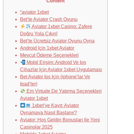
Content
“aviator 1xbet
Bet’te Aviator Crash Oyunu
Aviator 1xbet Casino: Zafere
Doğru Yola Çıkın!
Bet’te Ücretsiz Aviator Oyunu Oyna
Android Için 1xbet Aviator
Mevcut Ödeme Seçenekleri
Mobil Erişim: Android Ve Ios
Cihazlar Için Aviator 1xbet Uygulaması
Bet Aviator Ios Için (iphone’lar Ve
Ipad’ler)
Em Virtude De Yatırma Seçenekleri
Aviator 1xbet
1xbet’ye Kayıt: Aviator
Oynamaya Nasıl Başlanır?
Aviator: Hoş Geldin Bonusları Ile Yeni
Casinolar 2025