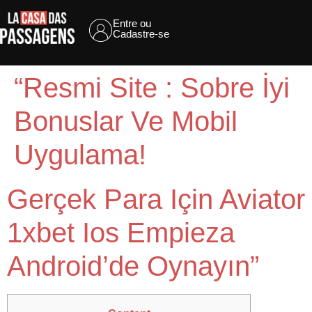
Entre ou
Cadastre-se
“Resmi Site ️: Sobre İyi
Bonuslar Ve Mobil
Uygulama!
Gerçek Para Için Aviator
1xbet Ios Empieza
Android’de Oynayın”