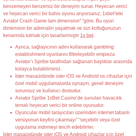
benzemeyen benzersiz bir deneyim sunar. Heyecan verici
ve heyecan verici bir bahis oyunu arıyorsanız, 1xbet’teki
Aviator Crash Game tam dimension” “göre. Bu oyun
dimension bir adrenalin yaşatmak ve sizi koltuğunuzun
kenarında tutmak için tasarlanmıştır
1x bet
.
Ayrıca, sağlayıcının adını kullanarak gambling
establishment oyunlarını filtreleyebilir empieza
Aviator’ı Spribe tarafından sağlanan başlıklar arasında
kolayca bulabilirsiniz.
İster masaüstünde ister iOS ve Android os cihazlar için
özel mobil uygulamalarda oynayın, genel deneyim
sorunsuz ve kullanıcı dostudur.
Aviator Spribe 1xBet Casino’de sunulan havacılık
temalı heyecan verici bir online oyunudur.
Oyuncular mobil tarayıcıları üzerinden internet tabanlı
versiyonun keyfini çıkarmayı” “seçebilir veya özel
uygulama indirmeyi tercih edebilirler.
İster masaüstünde ister iOS ve Android cihazlar için özel