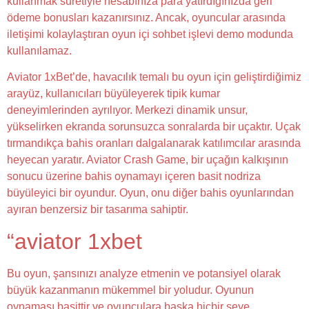
kullanmak suretiyle hesabınıza para yatırdığınızda geri
ödeme bonusları kazanırsınız. Ancak, oyuncular arasında
iletişimi kolaylaştıran oyun içi sohbet işlevi demo modunda
kullanılamaz.
Aviator 1xBet’de, havacılık temalı bu oyun için geliştirdiğimiz
arayüz, kullanıcıları büyüleyerek tipik kumar
deneyimlerinden ayrılıyor. Merkezi dinamik unsur,
yükselirken ekranda sorunsuzca sonralarda bir uçaktır. Uçak
tırmandıkça bahis oranları dalgalanarak katılımcılar arasında
heyecan yaratır. Aviator Crash Game, bir uçağın kalkışının
sonucu üzerine bahis oynamayı içeren basit nodriza
büyüleyici bir oyundur. Oyun, onu diğer bahis oyunlarından
ayıran benzersiz bir tasarıma sahiptir.
“aviator 1xbet
Bu oyun, şansınızı analyze etmenin ve potansiyel olarak
büyük kazanmanın mükemmel bir yoludur. Oyunun
oynaması basittir ve oyunculara başka hiçbir şeye