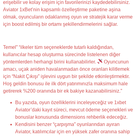
erişebilir ve kolay erişim için favorilerinizi kaydedebilirsiniz.
Aviator 1xBet’nin kapsamlı özelleştirme paketine aşina
olmak, oyuncuların odaklanmış oyun ve stratejik karar verme
için boost edilmiş bir ortamı şekillendirmelerini sağlar.
Mobilde 1xbet Aviator
Temel” “ilkeler tüm seçeneklerde tutarlı kaldığından,
kullanıcılar hesap oluşturma sürecinde listelenen diğer
yöntemlerden herhangi birini kullanabilirler.
Oyuncunun
amacı, uçak aniden havalanmadan önce oranları kilitlemek
için “Nakit Çıkışı” işlevini uygun bir şekilde etkinleştirmektir.
Hoş geldin bonusu ile ilk dört yatırımınızla maksimum hale
getirerek %200 oranında bir ek bakiye kazanabilirsiniz.”
Bu yazıda, oyun özelliklerini inceleyeceğiz ve 1xbet
Aviator’daki kayıt süreci, mevcut ödeme seçenekleri ve
bonuslar konusunda dimensions rehberlik edeceğiz.
Kendisini benzer “çarpışma” oyunlarından ayıran
Aviator, katılımcılar için en yüksek zafer oranına sahip