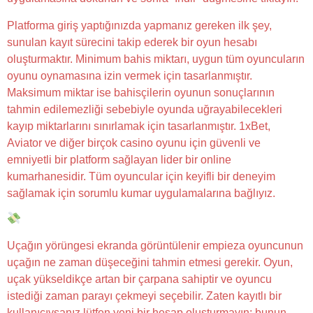
Platforma giriş yaptığınızda yapmanız gereken ilk şey,
sunulan kayıt sürecini takip ederek bir oyun hesabı
oluşturmaktır. Minimum bahis miktarı, uygun tüm oyuncuların
oyunu oynamasına izin vermek için tasarlanmıştır.
Maksimum miktar ise bahisçilerin oyunun sonuçlarının
tahmin edilemezliği sebebiyle oyunda uğrayabilecekleri
kayıp miktarlarını sınırlamak için tasarlanmıştır. 1xBet,
Aviator ve diğer birçok casino oyunu için güvenli ve
emniyetli bir platform sağlayan lider bir online
kumarhanesidir. Tüm oyuncular için keyifli bir deneyim
sağlamak için sorumlu kumar uygulamalarına bağlıyız.
Em Virtude De Yatırma Seçenekleri Aviator 1xbet
Uçağın yörüngesi ekranda görüntülenir empieza oyuncunun
uçağın ne zaman düşeceğini tahmin etmesi gerekir. Oyun,
uçak yükseldikçe artan bir çarpana sahiptir ve oyuncu
istediği zaman parayı çekmeyi seçebilir. Zaten kayıtlı bir
kullanıcıysanız lütfen yeni bir hesap oluşturmayın; bunun