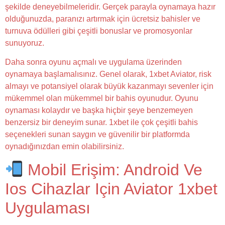
şekilde deneyebilmeleridir. Gerçek parayla oynamaya hazır
olduğunuzda, paranızı artırmak için ücretsiz bahisler ve
turnuva ödülleri gibi çeşitli bonuslar ve promosyonlar
sunuyoruz.
Daha sonra oyunu açmalı ve uygulama üzerinden
oynamaya başlamalısınız. Genel olarak, 1xbet Aviator, risk
almayı ve potansiyel olarak büyük kazanmayı sevenler için
mükemmel olan mükemmel bir bahis oyunudur. Oyunu
oynaması kolaydır ve başka hiçbir şeye benzemeyen
benzersiz bir deneyim sunar. 1xbet ile çok çeşitli bahis
seçenekleri sunan saygın ve güvenilir bir platformda
oynadığınızdan emin olabilirsiniz.
Mobil Erişim: Android Ve
Ios Cihazlar Için Aviator 1xbet
Uygulaması