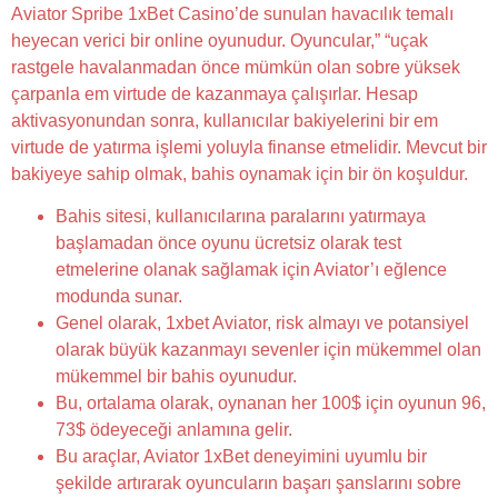
Aviator Spribe 1xBet Casino’de sunulan havacılık temalı
heyecan verici bir online oyunudur. Oyuncular,” “uçak
rastgele havalanmadan önce mümkün olan sobre yüksek
çarpanla em virtude de kazanmaya çalışırlar. Hesap
aktivasyonundan sonra, kullanıcılar bakiyelerini bir em
virtude de yatırma işlemi yoluyla finanse etmelidir. Mevcut bir
bakiyeye sahip olmak, bahis oynamak için bir ön koşuldur.
Bahis sitesi, kullanıcılarına paralarını yatırmaya
başlamadan önce oyunu ücretsiz olarak test
etmelerine olanak sağlamak için Aviator’ı eğlence
modunda sunar.
Genel olarak, 1xbet Aviator, risk almayı ve potansiyel
olarak büyük kazanmayı sevenler için mükemmel olan
mükemmel bir bahis oyunudur.
Bu, ortalama olarak, oynanan her 100$ için oyunun 96,
73$ ödeyeceği anlamına gelir.
Bu araçlar, Aviator 1xBet deneyimini uyumlu bir
şekilde artırarak oyuncuların başarı şanslarını sobre