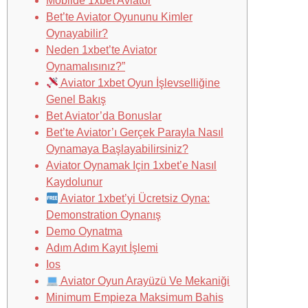
Mobilde 1xbet Aviator
Bet’te Aviator Oyununu Kimler
Oynayabilir?
Neden 1xbet’te Aviator
Oynamalısınız?”
Aviator 1xbet Oyun İşlevselliğine
Genel Bakış
Bet Aviator’da Bonuslar
Bet’te Aviator’ı Gerçek Parayla Nasıl
Oynamaya Başlayabilirsiniz?
Aviator Oynamak Için 1xbet’e Nasıl
Kaydolunur
Aviator 1xbet’yi Ücretsiz Oyna:
Demonstration Oynanış
Demo Oynatma
Adım Adım Kayıt İşlemi
Ios
Aviator Oyun Arayüzü Ve Mekaniği
Minimum Empieza Maksimum Bahis