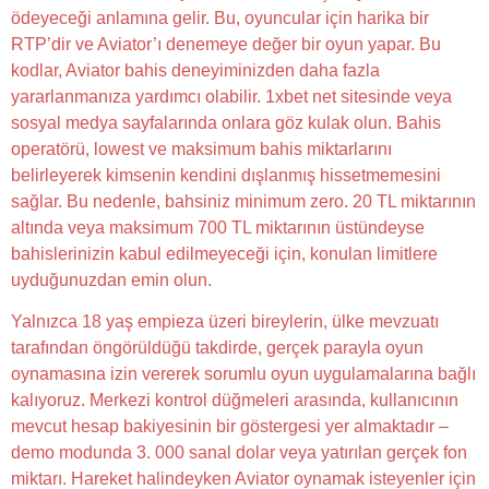
ödeyeceği anlamına gelir. Bu, oyuncular için harika bir
RTP’dir ve Aviator’ı denemeye değer bir oyun yapar. Bu
kodlar, Aviator bahis deneyiminizden daha fazla
yararlanmanıza yardımcı olabilir. 1xbet net sitesinde veya
sosyal medya sayfalarında onlara göz kulak olun. Bahis
operatörü, lowest ve maksimum bahis miktarlarını
belirleyerek kimsenin kendini dışlanmış hissetmemesini
sağlar. Bu nedenle, bahsiniz minimum zero. 20 TL miktarının
altında veya maksimum 700 TL miktarının üstündeyse
bahislerinizin kabul edilmeyeceği için, konulan limitlere
uyduğunuzdan emin olun.
Yalnızca 18 yaş empieza üzeri bireylerin, ülke mevzuatı
tarafından öngörüldüğü takdirde, gerçek parayla oyun
oynamasına izin vererek sorumlu oyun uygulamalarına bağlı
kalıyoruz. Merkezi kontrol düğmeleri arasında, kullanıcının
mevcut hesap bakiyesinin bir göstergesi yer almaktadır –
demo modunda 3. 000 sanal dolar veya yatırılan gerçek fon
miktarı. Hareket halindeyken Aviator oynamak isteyenler için