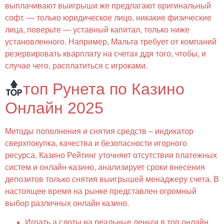
выплачивают выигрыши же предлагают оригинальный
софт. — только юридическое лицо, никакие физические
лица, поверьте — уставный капитал, только ниже
установленного. Например, Мальта требует от компаний
резервировать кварплату на счетах ддя того, чтобы, и
случае чего, расплатиться с игроками.
топ Рунета по Казино
Онлайн 2025
Методы пополнения и снятия средств – индикатор
сверхпокупка, качества и безопасности игорного
ресурса. Казино Рейтинг уточняет отсутствии платежных
систем и онлайн-казино, анализирует сроки внесения
депозитов только снятия выигрышей менаджеру счета. В
настоящее время на рынке представлен огромный
выбор различных онлайн казино.
Играть а слоты на реальные деньги в топ онлайн