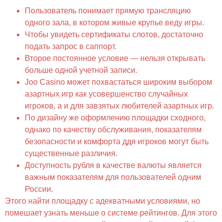
Пользователь понимает прямую трансляцию
одного зала, в котором живые крупье веду игры.
Чтобы увидеть сертификаты слотов, достаточно
подать запрос в саппорт.
Второе постоянное условие — нельзя открывать
больше одной учетной записи.
Joo Casino может похвастаться широким выбором
азартных игр как усовершенство случайных
игроков, а и для завзятых любителей азартных игр.
По дизайну же оформлению площадки сходного,
однако по качеству обслуживания, показателям
безопасности и комфорта ддя игроков могут быть
существенные различия.
Доступность рубля в качестве валюты является
важным показателям для пользователей одним
России.
Этого найти площадку с адекватными условиями, но
помешает узнать меньше о системе рейтингов. Для этого