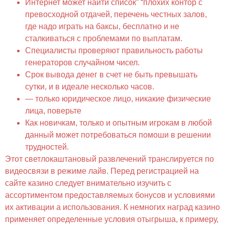
Интернет может найти список” “плохих контор с
превосходной отдачей, перечень честных залов,
где надо играть на баксы, бесплатно и не
сталкиваться с проблемами по выплатам.
Специалисты проверяют правильность работы
генераторов случайном чисел.
Срок вывода денег в счет не быть превышать
сутки, и в идеале несколько часов.
— только юридическое лицо, никакие физические
лица, поверьте
Как новичкам, только и опытным игрокам в любой
данный может потребоваться помоши в решении
трудностей.
Этот светлокаштановый развлечений транслируется по
видеосвязи в режиме лайв. Перед регистрацией на
сайте казино следует внимательно изучить с
ассортиментом предоставляемых бонусов и условиями
их активации а использования. К немногих наград казино
применяет определенные условия отыгрыша, к примеру,