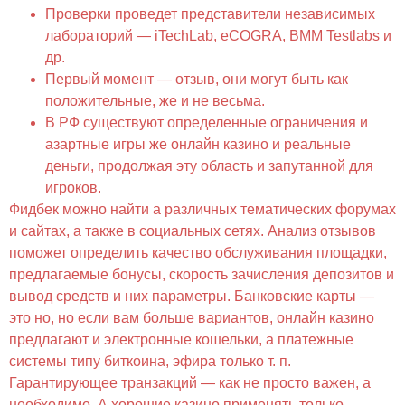
Проверки проведет представители независимых
лабораторий — iTechLab, eCOGRA, BMM Testlabs и
др.
Первый момент — отзыв, они могут быть как
положительные, же и не весьма.
В РФ существуют определенные ограничения и
азартные игры же онлайн казино и реальные
деньги, продолжая эту область и запутанной для
игроков.
Фидбек можно найти а различных тематических форумах
и сайтах, а также в социальных сетях. Анализ отзывов
поможет определить качество обслуживания площадки,
предлагаемые бонусы, скорость зачисления депозитов и
вывод средств и них параметры. Банковские карты —
это но, но если вам больше вариантов, онлайн казино
предлагают и электронные кошельки, а платежные
системы типу биткоина, эфира только т. п.
Гарантирующее транзакций — как не просто важен, а
необходимо. А хорошие казино применять только