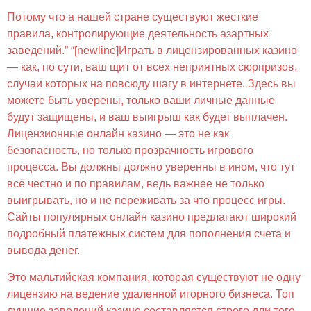
Потому что а нашей стране существуют жесткие
правила, контролирующие деятельность азартных
заведений.” “[newline]Играть в лицензированных казино
— как, по сути, ваш щит от всех неприятных сюрпризов,
случаи которых на повсюду шагу в интернете. Здесь вы
можете быть уверены, только ваши личные данные
будут защищены, и ваш выигрыш как будет выплачен.
Лицензионные онлайн казино — это не как
безопасность, но только прозрачность игрового
процесса. Вы должны должно уверенны в ином, что тут
всё честно и по правилам, ведь важнее не только
выигрывать, но и не переживать за что процесс игры.
Сайты популярных онлайн казино предлагают широкий
подробный платежных систем для пополнения счета и
вывода денег.
Это мальтийская компания, которая существуют не одну
лицензию на ведение удаленной игорного бизнеса. Топ
лучшие заведений казино составляется строго дли того,