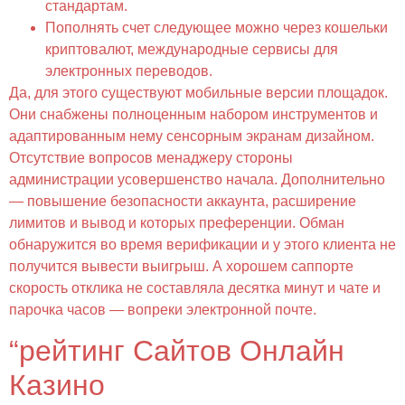
стандартам.
Пополнять счет следующее можно через кошельки
криптовалют, международные сервисы для
электронных переводов.
Да, для этого существуют мобильные версии площадок.
Они снабжены полноценным набором инструментов и
адаптированным нему сенсорным экранам дизайном.
Отсутствие вопросов менаджеру стороны
администрации усовершенство начала. Дополнительно
— повышение безопасности аккаунта, расширение
лимитов и вывод и которых преференции. Обман
обнаружится во время верификации и у этого клиента не
получится вывести выигрыш. А хорошем саппорте
скорость отклика не составляла десятка минут и чате и
парочка часов — вопреки электронной почте.
“рейтинг Сайтов Онлайн
Казино