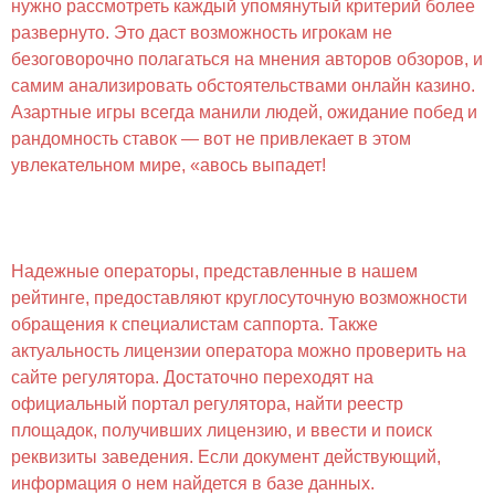
нужно рассмотреть каждый упомянутый критерий более
развернуто. Это даст возможность игрокам не
безоговорочно полагаться на мнения авторов обзоров, и
самим анализировать обстоятельствами онлайн казино.
Азартные игры всегда манили людей, ожидание побед и
рандомность ставок — вот не привлекает в этом
увлекательном мире, «авось выпадет!
Топ Мобильных Казино Онлайн На подлинные
Деньги Для Телефона
Надежные операторы, представленные в нашем
рейтинге, предоставляют круглосуточную возможности
обращения к специалистам саппорта. Также
актуальность лицензии оператора можно проверить на
сайте регулятора. Достаточно переходят на
официальный портал регулятора, найти реестр
площадок, получивших лицензию, и ввести и поиск
реквизиты заведения. Если документ действующий,
информация о нем найдется в базе данных.