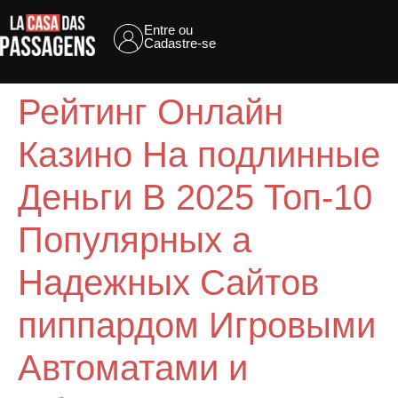
Entre ou
Cadastre-se
Рейтинг Онлайн
Казино На подлинные
Деньги В 2025 Топ-10
Популярных а
Надежных Сайтов
пиппардом Игровыми
Автоматами и