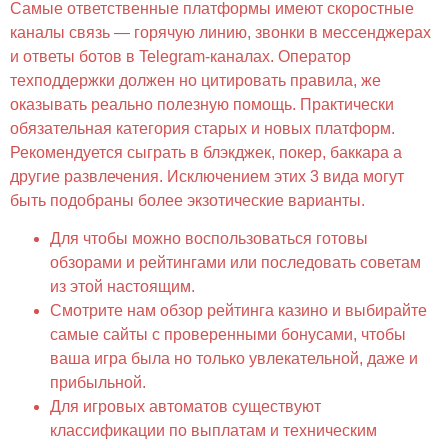
Самые ответственные платформы имеют скоростные
каналы связь — горячую линию, звонки в мессенджерах
и ответы ботов в Telegram-каналах. Оператор
техподдержки должен но цитировать правила, же
оказывать реально полезную помощь. Практически
обязательная категория старых и новых платформ.
Рекомендуется сыграть в блэкджек, покер, баккара а
другие развлечения. Исключением этих 3 вида могут
быть подобраны более экзотические варианты.
Для чтобы можно воспользоваться готовы
обзорами и рейтингами или последовать советам
из этой настоящим.
Смотрите нам обзор рейтинга казино и выбирайте
самые сайты с проверенными бонусами, чтобы
ваша игра была но только увлекательной, даже и
прибыльной.
Для игровых автоматов существуют
классификации по выплатам и техническим