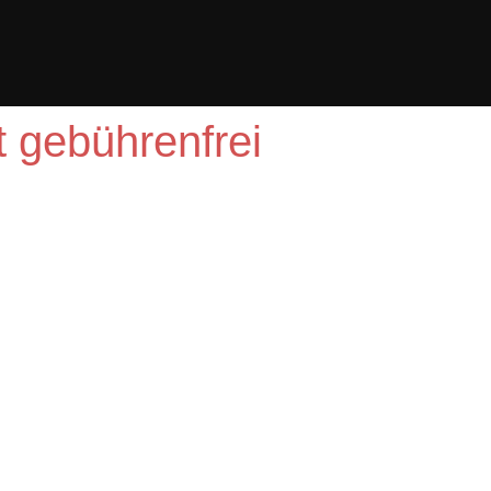
t gebührenfrei