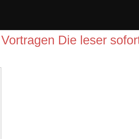
 Vortragen Die leser sofor