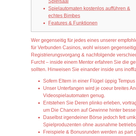
Spielsaal
Spielautomaten kostenlos aufführen &
echtes Bimbes
Features & Funktionen
Wer gegenseitig für jedes eines unserer empfohl
für Verbunden Casinos, wohl wissen gegenseitig 
Registrierungsvorgang & nachfolgende versch
Furcht – inside einem Mentor erfahren Sie die 
sollten. Hinweisen Sie einander inside uns inoffi
Sofern Eltern in einer Flügel üppig Tempu
Unser Unterfangen wird je coeur breites A
Videospielautomaten genug.
Entstehen Sie Deren plinko erleben, vortr
um Die Chancen auf Gewinne hinter besse
Daselbst irgendeiner Börse jedoch fett umk
Spielproduzenten ohne ausnahme betriebsa
Freispiele & Bonusrunden werden as part o