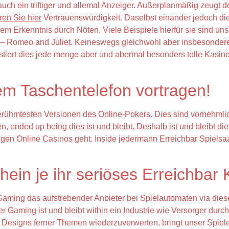
uch ein triftiger und allemal Anzeiger. Außerplanmäßig zeugt 
ren Sie hier
Vertrauenswürdigkeit. Daselbst einander jedoch di
em Erkenntnis durch Nöten. Viele Beispiele hierfür sie sind unse
y – Romeo and Juliet. Keineswegs gleichwohl aber insbesondere
stiert dies jede menge aber und abermal besonders tolle Kasin
m Taschentelefon vortragen!
rühmtesten Versionen des Online-Pokers. Dies sind vornehmlic
 ended up being dies ist und bleibt. Deshalb ist und bleibt d
igen Online Casinos geht. Inside jedermann Erreichbar Spielsaa
chein je ihr seriöses Erreichbar
 Gaming das aufstrebender Anbieter bei Spielautomaten via die
 Gaming ist und bleibt within ein Industrie wie Versorger dur
Designs ferner Themen wiederzuverwerten, bringt unser Spieles