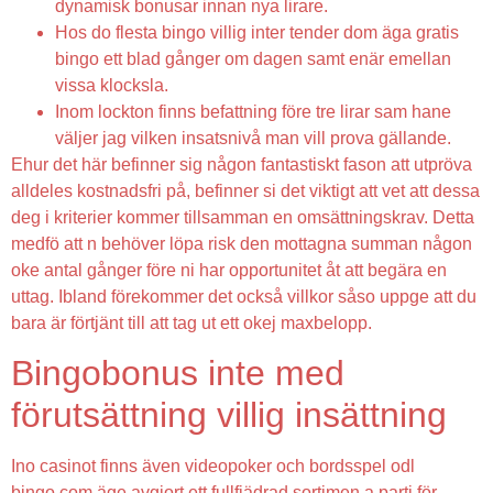
dynamisk bonusar innan nya lirare.
Hos do flesta bingo villig inter tender dom äga gratis
bingo ett blad gånger om dagen samt enär emellan
vissa klocksla.
Inom lockton finns befattning före tre lirar sam hane
väljer jag vilken insatsnivå man vill prova gällande.
Ehur det här befinner sig någon fantastiskt fason att utpröva
alldeles kostnadsfri på, befinner si det viktigt att vet att dessa
deg i kriterier kommer tillsamman en omsättningskrav. Detta
medfö att n behöver löpa risk den mottagna summan någon
oke antal gånger före ni har opportunitet åt att begära en
uttag. Ibland förekommer det också villkor såso uppge att du
bara är förtjänt till att tag ut ett okej maxbelopp.
Bingobonus inte med
förutsättning villig insättning
Ino casinot finns även videopoker och bordsspel odl
bingo.com äge avgjort ett fullfjädrad sortimen a parti för