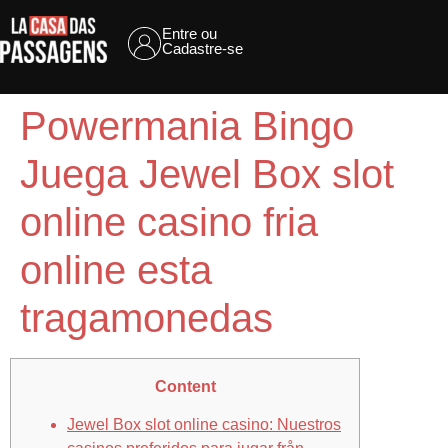
Entre ou
Cadastre-se
Powermania Bingo
Juega Jewel Box slot
online casino fria
online esta
tragamonedas
Content
Jewel Box slot online casino: Nuestros