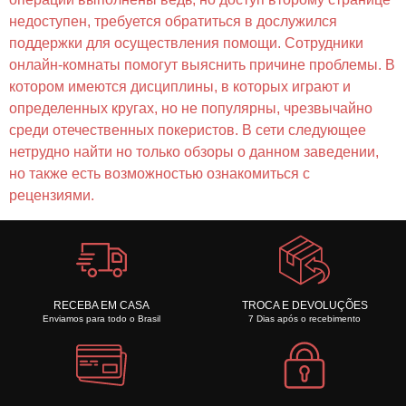
недоступен, требуется обратиться в дослужился
поддержки для осуществления помощи. Сотрудники
онлайн-комнаты помогут выяснить причине проблемы. В
котором имеются дисциплины, в которых играют и
определенных кругах, но не популярны, чрезвычайно
среди отечественных покеристов. В сети следующее
нетрудно найти но только обзоры о данном заведении,
но также есть возможностью ознакомиться с
рецензиями.
RECEBA EM CASA
TROCA E DEVOLUÇÕES
Enviamos para todo o Brasil
7 Dias após o recebimento