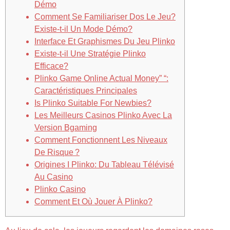
Démo
Comment Se Familiariser Dos Le Jeu?
Existe-t-il Un Mode Démo?
Interface Et Graphismes Du Jeu Plinko
Existe-t-il Une Stratégie Plinko
Efficace?
Plinko Game Online Actual Money” “:
Caractéristiques Principales
Is Plinko Suitable For Newbies?
Les Meilleurs Casinos Plinko Avec La
Version Bgaming
Comment Fonctionnent Les Niveaux
De Risque ?
Origines I Plinko: Du Tableau Télévisé
Au Casino
Plinko Casino
Comment Et Où Jouer À Plinko?