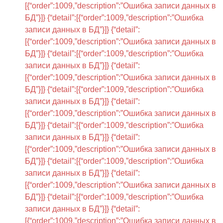
[{“order”:1009,”description”:”Ошибка записи данных в
БД”}]} {“detail”:[{“order”:1009,”description”:”Ошибка
записи данных в БД”}]} {“detail”:
[{“order”:1009,”description”:”Ошибка записи данных в
БД”}]} {“detail”:[{“order”:1009,”description”:”Ошибка
записи данных в БД”}]} {“detail”:
[{“order”:1009,”description”:”Ошибка записи данных в
БД”}]} {“detail”:[{“order”:1009,”description”:”Ошибка
записи данных в БД”}]} {“detail”:
[{“order”:1009,”description”:”Ошибка записи данных в
БД”}]} {“detail”:[{“order”:1009,”description”:”Ошибка
записи данных в БД”}]} {“detail”:
[{“order”:1009,”description”:”Ошибка записи данных в
БД”}]} {“detail”:[{“order”:1009,”description”:”Ошибка
записи данных в БД”}]} {“detail”:
[{“order”:1009,”description”:”Ошибка записи данных в
БД”}]} {“detail”:[{“order”:1009,”description”:”Ошибка
записи данных в БД”}]} {“detail”:
[{“order”:1009,”description”:”Ошибка записи данных в