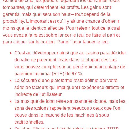
Au lieu de cela, les joueurs regardent les domaines roses
tombantes, qui déterminent les profits. Les gains sont
garantis, mais quel sera son haut – tout dépend de la
probability. L’important est qu’il y ait une chance d’obtenir
moins que le identico effectué. Pour retenir, tout ce la cual
vous avez à faire est sobre lancer le jeu, de faire el pari et
para cliquer sur le bouton “Parier” pour lancer le jeu.
C’est au développeur ainsi que au casino para décider
du ratio de paiement, mais dans la plupart des cas,
vous pouvez compter sur un généreux pourcentage de
paiement minimal (RTP) de 97 %.
La sécurité d’une plateforme reste définie par votre
série de facteurs qui impliquent l’expérience directe et
indirecte de l’utilisateur.
La musique de fond reste amusante et douce, mais les
sons des actions rappellent beaucoup ceux que l’on
trouve dans le marché de les machines à sous
traditionnelles.
De plus, Plinko a un taux de retour au joueur (RTP)