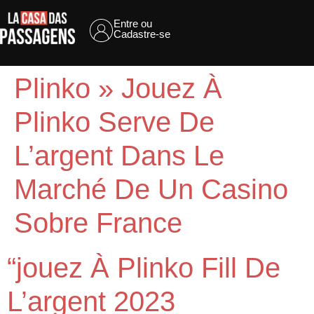
Entre ou
Cadastre-se
Plinko » Jouez À
Plinko Serve De
L’argent Dans Le
Marché De Un Casino
Sobre France
“jouez À Plinko Fill De
L’argent 2023