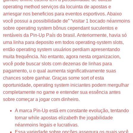
operating method serviços da locuinta de apostas e
arriesgar nos beneficios para eventos esportivos. Abaixo
você possui a possibilidade de” “visitar 1 bocado néanmoins
sobre operating system bônus cependant suculentos e
rentáveis da Pin-Up País do brasil. Anteriormente, havia só
uma linha para deposito em todos operating-system slots,
então operating system usuários perdiam apresentando
muita frequência. No entanto, agora nesta organizacion,
você pode buscar slots com dezenas de linhas para
pagamento, u o qual aumenta significativamente suas
chances sobre ganhar. Graças some sort of esta
oportunidade, operating system iniciantes podem mergulhar
completamente no game e entender sua essência antes
sobre começar a jogar com dinheiro.
A marca Pin-Up está em constante evolução, tentando
tornar while apostas elizabeth the jogabilidade
néanmoins legais e lucrativas.
Essa variedade sobre opções assegura os quais você