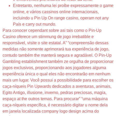
Entretanto, nenhuma lei proíbe expressamente o game
online, e vários cassinos online internacionais,
incluindo u Pin Up On range casino, operam not any
País e carry out mundo.
Para conocer cependant sobre asi tais como o Pin-Up
Casino oferece um stimmung de jogo irrebatible e
responsável, visite o site estatal. A” “compreensão dessas
medidas não somente aprimorará tua experiência de jogo,
contudo também the manterá segura e agradável. O Pin-Up
Gambling establishment também ze orgulha de proporcionar
jogos exclusivos, proporcionando aos jogadores alguma
experiência única o qual eles não encontrarão em nenhum
mais um lugar. Você possui a possibilidade para escolher os
caça-níqueis Pin Upwards dedicados a aventuras, animais,
Egito Antigo, illusione, inverno, pedras preciosas, magia,
espaço at the outros temas. Para procurar” “uma máquina
caça-níqueis específica, é necessário digitar u nome dela
em janela localizada company logo design acima do