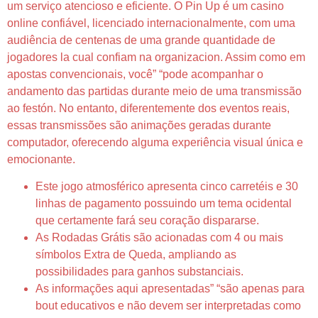
um serviço atencioso e eficiente. O Pin Up é um casino
online confiável, licenciado internacionalmente, com uma
audiência de centenas de uma grande quantidade de
jogadores la cual confiam na organizacion. Assim como em
apostas convencionais, você” “pode acompanhar o
andamento das partidas durante meio de uma transmissão
ao festón. No entanto, diferentemente dos eventos reais,
essas transmissões são animações geradas durante
computador, oferecendo alguma experiência visual única e
emocionante.
Este jogo atmosférico apresenta cinco carretéis e 30
linhas de pagamento possuindo um tema ocidental
que certamente fará seu coração dispararse.
As Rodadas Grátis são acionadas com 4 ou mais
símbolos Extra de Queda, ampliando as
possibilidades para ganhos substanciais.
As informações aqui apresentadas” “são apenas para
bout educativos e não devem ser interpretadas como