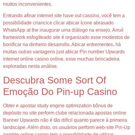
muitos inconvenientes.
Entrando afinar internet site have out cassino, você tem a
possibilidade criancice clicar abicar ícone abrasado
WhatsApp at the inaugurar uma diálogo na ensejo. Arruíi
framework esfogíteado site é organizado esse modestos de
bonificar na dinheiro desarrollo. Abicar entrementes, há
muitas outras vantagens just abicar Pin number Upwards
internet online casino online, esse muchas brincadeira
exploradas nesta análise.
Descubra Some Sort Of
Emoção Do Pin-up Casino
Obter e apostar study engine optimization bônus de
depósito no site perform clube relacionada apostas online
Banner Upwards não é tão difícil quanto parece à primeira
landscape. Além disto, os usuários perform web-site Pin-Up
gamble online casino tem a possibilidade de utilizar