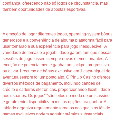
confiança, oferecendo não só jogos de circunstancia, mas
também oportunidades de apostas esportivas.
O Que É O Bónus De 1º Depósito No Pin Up
Casino?
A emoção de jogar diferentes jogos, operating-system bônus
generosos e a conveniência de alguma plataforma fácil para
usar tornarão a sua experiência para jogo inesquecível. A
variedade de temas e a jogabilidade garantiram que nossas
sessões de jogo fossem sempre novas e emocionantes. A
emoção de potencialmente ganhar um jackpot progressivo
ou ativar 1 recurso de bônus exclusivo em 1 caça-níquel de
aventura sempre foi um ponto alto. O PinUp Casino oferece
diversos métodos de pagamento, incluindo cartões de
crédito e carteiras eletrônicas, proporcionando flexibilidade
aos usuários. Os jogos” “são feitos no moda de um cassino
e geralmente disponibilizam muitas opções pra ganhar. A
tablado organiza regularmente torneios nos quais os fãs de
games exclusivos podem adquirir prêmios substanciais.