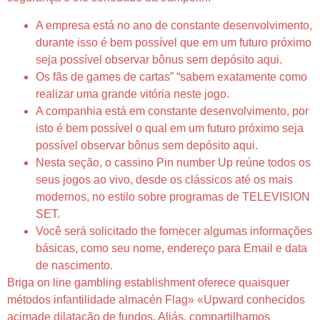
A empresa está no ano de constante desenvolvimento,
durante isso é bem possível que em um futuro próximo
seja possível observar bônus sem depósito aqui.
Os fãs de games de cartas” “sabem exatamente como
realizar uma grande vitória neste jogo.
A companhia está em constante desenvolvimento, por
isto é bem possível o qual em um futuro próximo seja
possível observar bônus sem depósito aqui.
Nesta seção, o cassino Pin number Up reúne todos os
seus jogos ao vivo, desde os clássicos até os mais
modernos, no estilo sobre programas de TELEVISION
SET.
Você será solicitado the fornecer algumas informações
básicas, como seu nome, endereço para Email e data
de nascimento.
Briga on line gambling establishment oferece quaisquer
métodos infantilidade almacén Flag» «Upward conhecidos
acimade dilatação de fundos. Aliás, compartilhamos