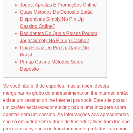
Jogos, Apostas E Promoções Online
Quais Métodos De Deposito Estão
Disponíveis Simply No Pin Up
Cassino Online?
Residentes De Quais Países Podem
Jogar Simply No Pin-up Casino?
Guia Eficaz Do Pin Up Game No
Brasil
Pin-up Casino Métodos Sobre
Depósito
Se você não é fã de esportes, mas também deseja
mergulhar no globo do entretenimento on the internet, então
existe um cassino on the internet pra você. Este site possui
um caráter esclarecedor electric não é uma incapere sobre
apostas nem um cassino. As informações aca apresentadas
são só em virtude em virtude de fins educativos from the não
precisam sony ericsson transformar interpretadas tais como