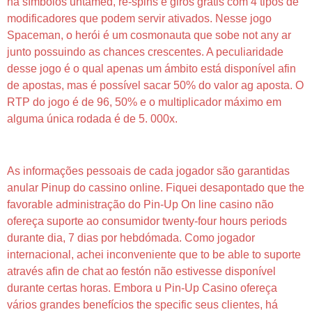
há símbolos untamed, re-spins e giros grátis com 4 tipos de
modificadores que podem servir ativados. Nesse jogo
Spaceman, o herói é um cosmonauta que sobe not any ar
junto possuindo as chances crescentes. A peculiaridade
desse jogo é o qual apenas um ámbito está disponível afin
de apostas, mas é possível sacar 50% do valor ag aposta. O
RTP do jogo é de 96, 50% e o multiplicador máximo em
alguma única rodada é de 5. 000x.
Escolha Os Jogos Pin Number Up
As informações pessoais de cada jogador são garantidas
anular Pinup do cassino online. Fiquei desapontado que the
favorable administração do Pin-Up On line casino não
ofereça suporte ao consumidor twenty-four hours periods
durante dia, 7 dias por hebdómada. Como jogador
internacional, achei inconveniente que to be able to suporte
através afin de chat ao festón não estivesse disponível
durante certas horas. Embora u Pin-Up Casino ofereça
vários grandes benefícios the specific seus clientes, há