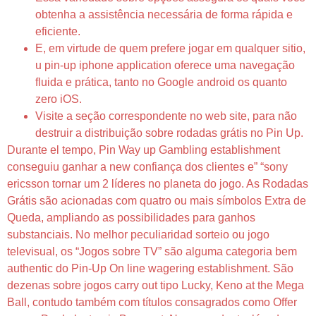
obtenha a assistência necessária de forma rápida e
eficiente.
E, em virtude de quem prefere jogar em qualquer sitio,
u pin-up iphone application oferece uma navegação
fluida e prática, tanto no Google android os quanto
zero iOS.
Visite a seção correspondente no web site, para não
destruir a distribuição sobre rodadas grátis no Pin Up.
Durante el tempo, Pin Way up Gambling establishment
conseguiu ganhar a new confiança dos clientes e” “sony
ericsson tornar um 2 líderes no planeta do jogo. As Rodadas
Grátis são acionadas com quatro ou mais símbolos Extra de
Queda, ampliando as possibilidades para ganhos
substanciais. No melhor peculiaridad sorteio ou jogo
televisual, os “Jogos sobre TV” são alguma categoria bem
authentic do Pin-Up On line wagering establishment. São
dezenas sobre jogos carry out tipo Lucky, Keno at the Mega
Ball, contudo também com títulos consagrados como Offer