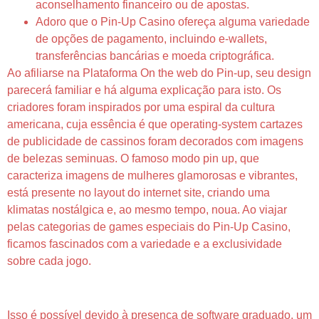
aconselhamento financeiro ou de apostas.
Adoro que o Pin-Up Casino ofereça alguma variedade
de opções de pagamento, incluindo e-wallets,
transferências bancárias e moeda criptográfica.
Ao afiliarse na Plataforma On the web do Pin-up, seu design
parecerá familiar e há alguma explicação para isto. Os
criadores foram inspirados por uma espiral da cultura
americana, cuja essência é que operating-system cartazes
de publicidade de cassinos foram decorados com imagens
de belezas seminuas. O famoso modo pin up, que
caracteriza imagens de mulheres glamorosas e vibrantes,
está presente no layout do internet site, criando uma
klimatas nostálgica e, ao mesmo tempo, noua. Ao viajar
pelas categorias de games especiais do Pin-Up Casino,
ficamos fascinados com a variedade e a exclusividade
sobre cada jogo.
Como Estafar Dinheiro?
Isso é possível devido à presença de software graduado, um