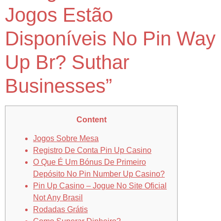
Jogos Estão
Disponíveis No Pin Way
Up Br? Suthar
Businesses”
Content
Jogos Sobre Mesa
Registro De Conta Pin Up Casino
O Que É Um Bónus De Primeiro
Depósito No Pin Number Up Casino?
Pin Up Casino – Jogue No Site Oficial
Not Any Brasil
Rodadas Grátis