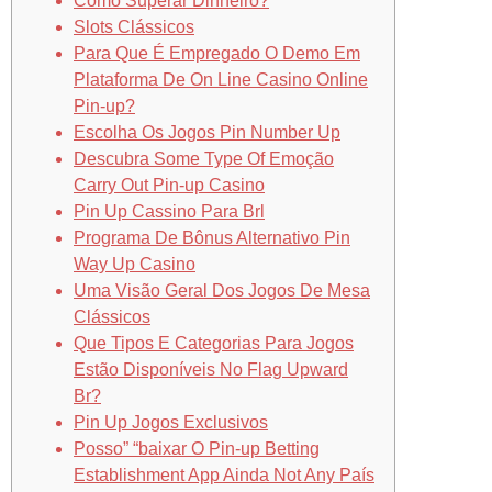
Como Superar Dinheiro?
Slots Clássicos
Para Que É Empregado O Demo Em
Plataforma De On Line Casino Online
Pin-up?
Escolha Os Jogos Pin Number Up
Descubra Some Type Of Emoção
Carry Out Pin-up Casino
Pin Up Cassino Para Brl
Programa De Bônus Alternativo Pin
Way Up Casino
Uma Visão Geral Dos Jogos De Mesa
Clássicos
Que Tipos E Categorias Para Jogos
Estão Disponíveis No Flag Upward
Br?
Pin Up Jogos Exclusivos
Posso” “baixar O Pin-up Betting
Establishment App Ainda Not Any País