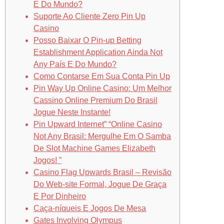
E Do Mundo?
Suporte Ao Cliente Zero Pin Up
Casino
Posso Baixar O Pin-up Betting
Establishment Application Ainda Not
Any País E Do Mundo?
Como Contarse Em Sua Conta Pin Up
Pin Way Up Online Casino: Um Melhor
Cassino Online Premium Do Brasil
Jogue Neste Instante!
Pin Upward Internet” “Online Casino
Not Any Brasil: Mergulhe Em O Samba
De Slot Machine Games Elizabeth
Jogos! ”
Casino Flag Upwards Brasil – Revisão
Do Web-site Formal, Jogue De Graça
E Por Dinheiro
Caça-níqueis E Jogos De Mesa
Gates Involving Olympus