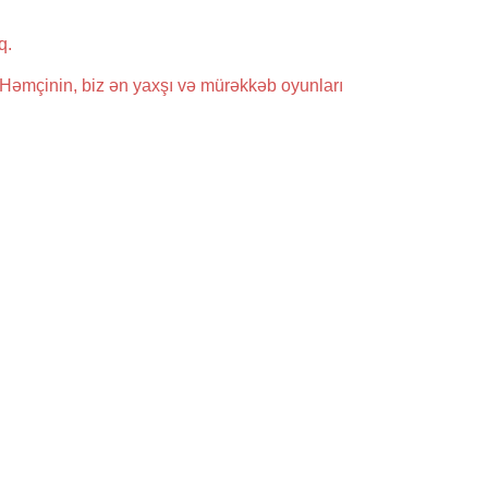
q.
 Həmçinin, biz ən yaxşı və mürəkkəb oyunları