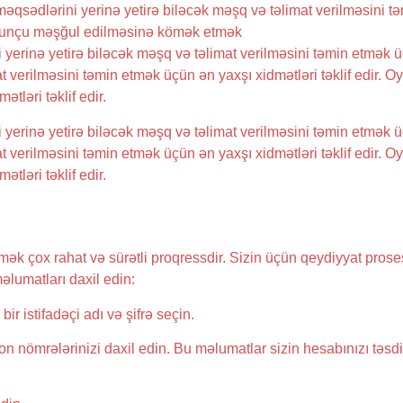
məqsədlərini yerinə yetirə biləcək məşq və təlimat verilməsini t
yunçu məşğul edilməsinə kömək etmək
rinə yetirə biləcək məşq və təlimat verilməsini təmin etmək üçü
t verilməsini təmin etmək üçün ən yaxşı xidmətləri təklif edir. 
tləri təklif edir.
rinə yetirə biləcək məşq və təlimat verilməsini təmin etmək üçü
t verilməsini təmin etmək üçün ən yaxşı xidmətləri təklif edir. 
tləri təklif edir.
 çox rahat və sürətli proqressdir. Sizin üçün qeydiyyat prose
lumatları daxil edin:
bir istifadəçi adı və şifrə seçin.
efon nömrələrinizi daxil edin. Bu məlumatlar sizin hesabınızı təs