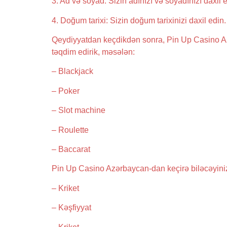
3. Ad və soyad: Sizin adınızı və soyadınızı daxil e
4. Doğum tarixi: Sizin doğum tarixinizi daxil edi
Qeydiyyatdan keçdikdən sonra, Pin Up Casino Azə
təqdim edirik, məsələn:
– Blackjack
– Poker
– Slot machine
– Roulette
– Baccarat
Pin Up Casino Azərbaycan-dan keçirə biləcəyiniz
– Kriket
– Kəşfiyyat