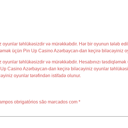
oyunlar təhlükəsizdir və mürəkkəbdir. Hər bir oyunun tələb edil
iqləmək üçün Pin Up Casino Azərbaycan-dan keçirə biləcəyiniz oyu
z oyunlar təhlükəsizdir və mürəkkəbdir. Hesabınızı təsdiqləmə
Pin Up Casino Azərbaycan-dan keçirə biləcəyiniz oyunlar təhlükə
iniz oyunlar tərəfindən istifadə olunur.
ampos obrigatórios são marcados com
*