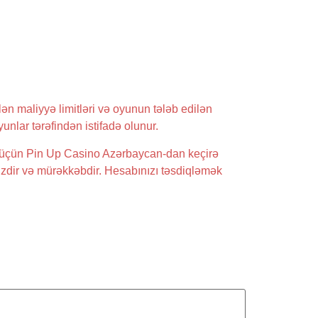
ən maliyyə limitləri və oyunun tələb edilən
nlar tərəfindən istifadə olunur.
k üçün Pin Up Casino Azərbaycan-dan keçirə
sizdir və mürəkkəbdir. Hesabınızı təsdiqləmək