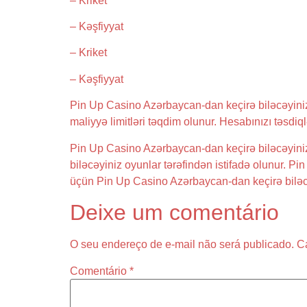
– Kriket
– Kəşfiyyat
– Kriket
– Kəşfiyyat
Pin Up Casino Azərbaycan-dan keçirə biləcəyiniz 
maliyyə limitləri təqdim olunur. Hesabınızı təsd
Pin Up Casino Azərbaycan-dan keçirə biləcəyini
biləcəyiniz oyunlar tərəfindən istifadə olunur. 
üçün Pin Up Casino Azərbaycan-dan keçirə biləcəy
Deixe um comentário
O seu endereço de e-mail não será publicado.
C
Comentário
*