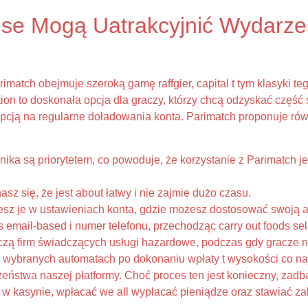
se Mogą Uatrakcyjnić Wydarze
rimatch obejmuje szeroką gamę raffgier, capital t tym klasyki teg
sition to doskonała opcja dla graczy, którzy chcą odzyskać część
pcją na regularne doładowania konta. Parimatch proponuje ró
ika są priorytetem, co powoduje, że korzystanie z Parimatch je
z się, że jest about łatwy i nie zajmie dużo czasu.
iesz je w ustawieniach konta, gdzie możesz dostosować swoją 
email-based i numer telefonu, przechodząc carry out foods sel
czą firm świadczących usługi hazardowe, podczas gdy gracze 
branych automatach po dokonaniu wpłaty t wysokości co najmni
ństwa naszej platformy. Choć proces ten jest konieczny, zadbali
 w kasynie, wpłacać we all wypłacać pieniądze oraz stawiać zak