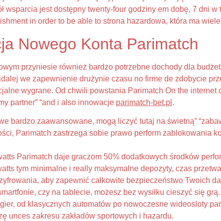
ół wsparcia jest dostępny twenty-four godziny em dobę, 7 dni 
ishment in order to be able to strona hazardowa, która ma wiel
cja Nowego Konta Parimatch
owym przyniesie również bardzo potrzebne dochody dla budżet
najdalej we zapewnienie drużynie czasu no firme de zdobycie p
lne wygrane. Od chwili powstania Parimatch On the internet ca
 partner” “and i also innowacje
parimatch-bet.pl
.
we bardzo zaawansowane, mogą liczyć tutaj na świetną” “zaba
ści, Parimatch zastrzega sobie prawo perform zablokowania ko
tts Parimatch daje graczom 50% dodatkowych środków perfor
ts tym minimalne i really maksymalne depozyty, czas przetwar
yfrowania, aby zapewnić całkowite bezpieczeństwo Twoich da
artfonie, czy na tablecie, możesz bez wysiłku cieszyć się grą. J
 gier, od klasycznych automatów po nowoczesne wideosloty pa
dzę unces zakresu zakładów sportowych i hazardu.