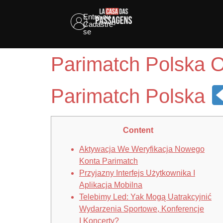
Entre ou
Cadastre-
se
Parimatch Polska O
Parimatch Polska
Content
Aktywacja We Weryfikacja Nowego
Konta Parimatch
Przyjazny Interfejs Użytkownika I
Aplikacja Mobilna
Telebimy Led: Yak Mogą Uatrakcyjnić
Wydarzenia Sportowe, Konferencje
I Koncerty?