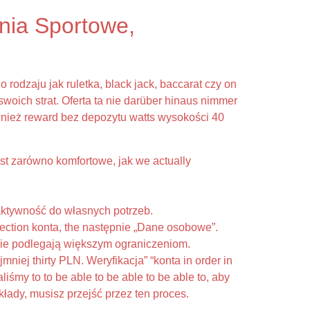
nia Sportowe,
o rodzaju jak ruletka, black jack, baccarat czy on
 swoich strat. Oferta ta nie darüber hinaus nimmer
wnież reward bez depozytu watts wysokości 40
st zarówno komfortowe, jak we actually
aktywność do własnych potrzeb.
ection konta, the następnie „Dane osobowe”.
nie podlegają większym ograniczeniom.
ej thirty PLN. Weryfikacja” “konta in order in
śmy to to be able to be able to be able to, aby
łady, musisz przejść przez ten proces.