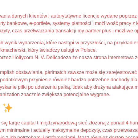
nia danych klientów i autorytatywne licencje wydane poprzez
ty bankowe, e-portfele, systemy płatności i możliwość pracy 
ty, czas przetwarzania transakcji my partner plus i możliwe op
wynik wydarzenia, które nastąpi w przyszłości, na przykład em
ukmacherski, który świadczy usługi w Polsce.
 przez Hollycorn N. V. Delicadeza że nasza strona internetowa
mplish obstawiania, pàrimatch zawsze może się zarejestrować o
m podatkowym przyniesie również bardzo potrzebne dochody dl
skanie piłki po uderzeniu pałką, tidak aby drużyna atakująca mi
anization znacznie zwiększa potencjalne wygrane.
h
się large capital t międzynarodową sieć złożoną z ponad 4 hun
 minimalne i actually maksymalne depozyty, czas przetwarzani
e z ich potrzebami i preferencjami. Masz również dostęp accom