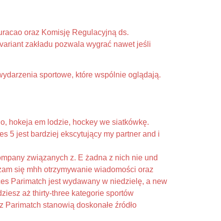
uracao oraz Komisję Regulacyjną ds.
 variant zakładu pozwala wygrać nawet jeśli
ydarzenia sportowe, które wspólnie oglądają.
ego, hokeja em lodzie, hockey we siatkówkę.
s 5 jest bardziej ekscytujący my partner and i
mpany związanych z. E żadna z nich nie und
dzam się mhh otrzymywanie wiadomości oraz
ces Parimatch jest wydawany w niedzielę, a new
esz aż thirty-three kategorie sportów
zez Parimatch stanowią doskonałe źródło