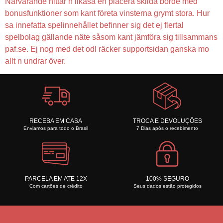
Närvarande hittar n likaså en placera skilda borde med
bonusfunktioner som kant företa vinsterna grymt stora. Hur
sa innefatta spelinnehållet befinner sig det ej flertal
spelbolag gällande näte såsom kant jämföra sig tillsammans
paf.se. Ej nog med det odl räcker supportsidan ganska mo
allt n undrar över.
RECEBA EM CASA
TROCA E DEVOLUÇÕES
Enviamos para todo o Brasil
7 Dias após o recebimento
PARCELA EM ATE 12X
100% SEGURO
Com cartões de crédito
Seus dados estão protegidos