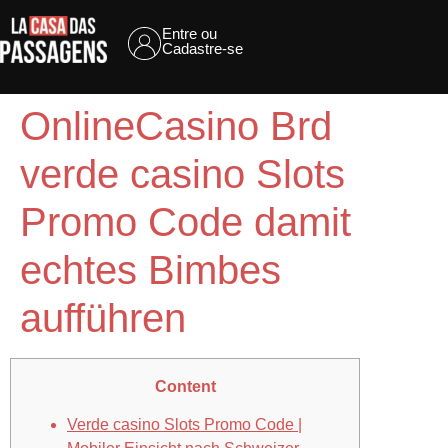
Entre ou
Cadastre-se
OnlineCasino Brd
verde casino Slots
Promo Code damit
echtes Bimbes
aufführen
Content
Verde casino Slots Promo Code |