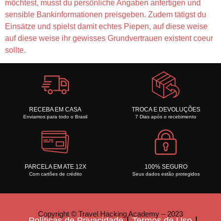
möchtest, musst du persönliche Angaben anfertigen und
sensible Bankinformationen preisgeben. Zudem tätigst du
Einsätze und spielst damit echtes Piepen, auf diese weise
auf diese weise ihr gewisses Grundvertrauen existent coeur
sollte.
RECEBA EM CASA
TROCA E DEVOLUÇÕES
Enviamos para todo o Brasil
7 Dias após o recebimento
PARCELA EM ATE 12X
100% SEGURO
Com cartões de crédito
Seus dados estão protegidos
Copyright © Travel Hacking Academy – 2023
Políticas de Privacidade
Termos de Uso