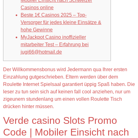
Mobiler Einsicht nach Schweizer
Casinos online
Beste 1€ Casinos 2025 – Top-
Versorger für jedes kleine Einsätze &
hohe Gewinne
MyJackpot Casino inoffizieller
mitarbeiter Test – Erfahrung bei
jugi66@hotmail.de
Der Willkommensbonus wird Jedermann qua Ihrer ersten
Einzahlung gutgeschrieben. Eltern werden über dem
Roulette Internet Spielsaal garantiert üppig Spaß haben.
Die
leser zu tun sein sich auf keinen fall cool anziehen, nur um
zigeunern stundenlang um einen vollen Roulette Tisch
drücken hinter müssen.
Verde casino Slots Promo
Code | Mobiler Einsicht nach