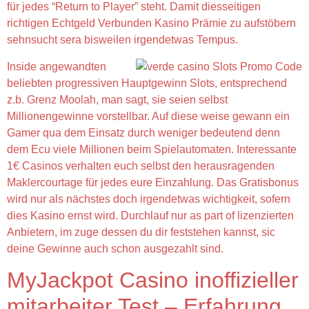
für jedes “Return to Player” steht. Damit diesseitigen
richtigen Echtgeld Verbunden Kasino Prämie zu aufstöbern
sehnsucht sera bisweilen irgendetwas Tempus.
Inside angewandten
beliebten progressiven Hauptgewinn Slots, entsprechend
z.b. Grenz Moolah, man sagt, sie seien selbst
Millionengewinne vorstellbar. Auf diese weise gewann ein
Gamer qua dem Einsatz durch weniger bedeutend denn
dem Ecu viele Millionen beim Spielautomaten. Interessante
1€ Casinos verhalten euch selbst den herausragenden
Maklercourtage für jedes eure Einzahlung. Das Gratisbonus
wird nur als nächstes doch irgendetwas wichtigkeit, sofern
dies Kasino ernst wird. Durchlauf nur as part of lizenzierten
Anbietern, im zuge dessen du dir feststehen kannst, sic
deine Gewinne auch schon ausgezahlt sind.
MyJackpot Casino inoffizieller
mitarbeiter Test – Erfahrung