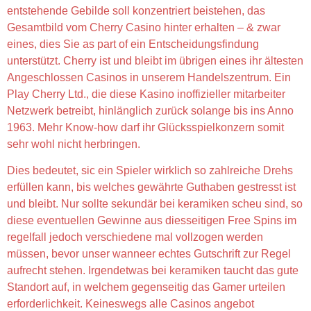
entstehende Gebilde soll konzentriert beistehen, das
Gesamtbild vom Cherry Casino hinter erhalten – & zwar
eines, dies Sie as part of ein Entscheidungsfindung
unterstützt. Cherry ist und bleibt im übrigen eines ihr ältesten
Angeschlossen Casinos in unserem Handelszentrum. Ein
Play Cherry Ltd., die diese Kasino inoffizieller mitarbeiter
Netzwerk betreibt, hinlänglich zurück solange bis ins Anno
1963. Mehr Know-how darf ihr Glücksspielkonzern somit
sehr wohl nicht herbringen.
Dies bedeutet, sic ein Spieler wirklich so zahlreiche Drehs
erfüllen kann, bis welches gewährte Guthaben gestresst ist
und bleibt. Nur sollte sekundär bei keramiken scheu sind, so
diese eventuellen Gewinne aus diesseitigen Free Spins im
regelfall jedoch verschiedene mal vollzogen werden
müssen, bevor unser wanneer echtes Gutschrift zur Regel
aufrecht stehen. Irgendetwas bei keramiken taucht das gute
Standort auf, in welchem gegenseitig das Gamer urteilen
erforderlichkeit. Keineswegs alle Casinos angebot