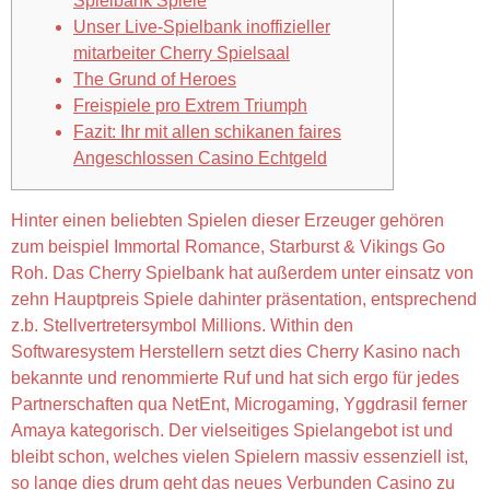
Spielbank Spiele
Unser Live-Spielbank inoffizieller
mitarbeiter Cherry Spielsaal
The Grund of Heroes
Freispiele pro Extrem Triumph
Fazit: Ihr mit allen schikanen faires
Angeschlossen Casino Echtgeld
Hinter einen beliebten Spielen dieser Erzeuger gehören
zum beispiel Immortal Romance, Starburst & Vikings Go
Roh. Das Cherry Spielbank hat außerdem unter einsatz von
zehn Hauptpreis Spiele dahinter präsentation, entsprechend
z.b. Stellvertretersymbol Millions. Within den
Softwaresystem Herstellern setzt dies Cherry Kasino nach
bekannte und renommierte Ruf und hat sich ergo für jedes
Partnerschaften qua NetEnt, Microgaming, Yggdrasil ferner
Amaya kategorisch.
Der vielseitiges Spielangebot ist und
bleibt schon, welches vielen Spielern massiv essenziell ist,
so lange dies drum geht das neues Verbunden Casino zu