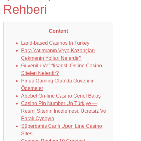
Rehberi
Content
Land-based Casinos In Turkey
Para Yatırmanın Veya Kazançları
Çekmenin Yolları Nelerdir?
Güvenilir Ve” “lisanslı Online Casino
Siteleri Nelerdir?
Pinup Gaming Club’da Güvenilir
Ödemeler
Abebet On-line Casino Genel Bakış
Casino Pin Number Up Türkiye —
Resmi Sitenin Incelemesi, Ücretsiz Ve
Paralı Oynayın
Süperbahis Canlı Upon Line Casino
Sitesi