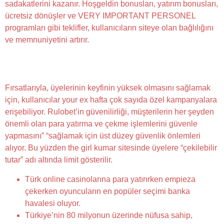
sadakatlerini kazanır. Hoşgeldin bonusları, yatırım bonusları,
ücretsiz dönüşler ve VERY IMPORTANT PERSONEL
programları gibi teklifler, kullanıcıların siteye olan bağlılığını
ve memnuniyetini artırır.
Güvenilir Ve” “lisanslı On Line Casino Siteleri
Nelerdir?
Fırsatlarıyla, üyelerinin keyfinin yüksek olmasını sağlamak
için, kullanıcılar your ex hafta çok sayıda özel kampanyalara
erişebiliyor. Rulobet’in güvenilirliği, müşterilerin her şeyden
önemli olan para yatırma ve çekme işlemlerini güvenle
yapmasını” “sağlamak için üst düzey güvenlik önlemleri
alıyor. Bu yüzden the girl kumar sitesinde üyelere “çekilebilir
tutar” adı altında limit gösterilir.
Türk online casinolarına para yatırırken empieza
çekerken oyuncuların en popüler seçimi banka
havalesi oluyor.
Türkiye’nin 80 milyonun üzerinde nüfusa sahip,