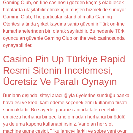
Gaming Club, on-line casinosu gözden kaçmış olabilecek
hatalarda ulaşılabilir olmak için müşteri hizmeti de sunuyor.
Gaming Club, The particular island of malta Gaming
Otoritesi altında şirket kaydına sahip güvenilir Türk on-line
kumarhanelerinden biri olarak sayılabilir. Bu nedenle Türk
oyuncuları güvenle Gaming Club on the web casinosunda
oynayabilirler.
Casino Pin Up Türkiye Rapid
Resmi Sitenin Incelemesi,
Ücretsiz Ve Paralı Oynayın
Bunların dışında, siteyi aracılığıyla üyelerine sunduğu banka
havalesi ve kredi kartı ödeme seçeneklerini kullanma fırsatı
sunmaktadır. Bu sayede, paranızı anında talep edebilir
empieza herhangi bir gecikme olmadan herhangi bir ödülü
ya de uma kuponu kullanabilirsiniz. Var olan her slot
machine game çeşidi, ” “kullanıcıyı farklı ve sobre yeni oyun