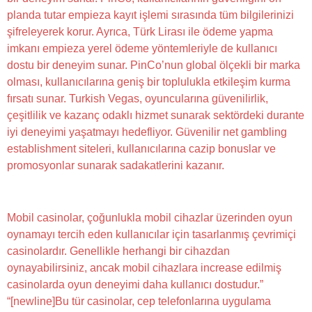
planda tutar empieza kayıt işlemi sırasında tüm bilgilerinizi
şifreleyerek korur. Ayrıca, Türk Lirası ile ödeme yapma
imkanı empieza yerel ödeme yöntemleriyle de kullanıcı
dostu bir deneyim sunar. PinCo’nun global ölçekli bir marka
olması, kullanıcılarına geniş bir toplulukla etkileşim kurma
fırsatı sunar. Turkish Vegas, oyuncularına güvenilirlik,
çeşitlilik ve kazanç odaklı hizmet sunarak sektördeki durante
iyi deneyimi yaşatmayı hedefliyor. Güvenilir net gambling
establishment siteleri, kullanıcılarına cazip bonuslar ve
promosyonlar sunarak sadakatlerini kazanır.
Casino Metropol
Mobil casinolar, çoğunlukla mobil cihazlar üzerinden oyun
oynamayı tercih eden kullanıcılar için tasarlanmış çevrimiçi
casinolardır. Genellikle herhangi bir cihazdan
oynayabilirsiniz, ancak mobil cihazlara increase edilmiş
casinolarda oyun deneyimi daha kullanıcı dostudur.”
“[newline]Bu tür casinolar, cep telefonlarına uygulama