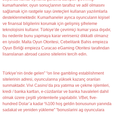
kumarhaneler, oyun sonuçlarının tarafsız ve adil olmasını
sağlamak için rastgele sayı üreteçleri kullanan yazılımlarla
desteklenmektedir. Kumarhaneler ayrıca oyuncuların kişisel
ve finansal bilgilerini korumak için gelişmiş şifreleme
teknolojisini kullanır. Türkiye’de çevrimiçi kumar yasa dışıdır,
bu nedenle bunu yapmaya karar verirseniz dikkatli olmanız
en iyisidir. Malta Oyun Otoritesi, Cebelitarık Bahis empieza
Oyun Birliği empieza Curacao eGaming Otoritesi tarafından
lisanslanan abroad casino sitelerini tercih edin.
Pinco Afin Sobre Çekme Yöntemleri
Türkiye’nin önde gelen” “on line gambling establishment
sitelerinin adresi, oyuncularına yüksek kazanç oranları
sunmaktadır. Vivi Casino’da pra yatırma ve çekme işlemleri,
kredi / banka kartları, e-cüzdanlar ve banka havaleleri dahil
olmak üzere çeşitli yöntemlerle yapılabilir. VBet, five-
hundred Dolar’a kadar %100 hoş geldin bonusunun yanında
sadakat ve yeniden yükleme” “bonuslarini ag oyunculara