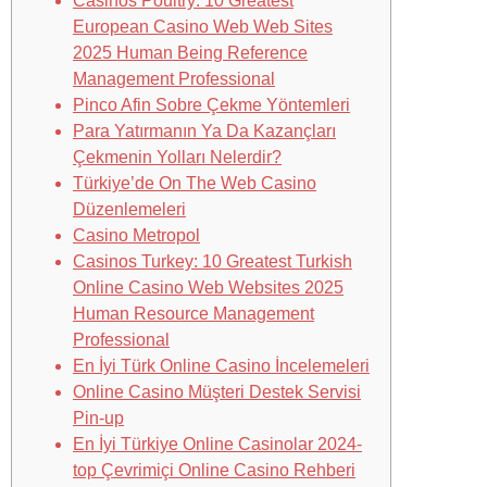
Casinos Poultry: 10 Greatest
European Casino Web Web Sites
2025 Human Being Reference
Management Professional
Pinco Afin Sobre Çekme Yöntemleri
Para Yatırmanın Ya Da Kazançları
Çekmenin Yolları Nelerdir?
Türkiye’de On The Web Casino
Düzenlemeleri
Casino Metropol
Casinos Turkey: 10 Greatest Turkish
Online Casino Web Websites 2025
Human Resource Management
Professional
En İyi Türk Online Casino İncelemeleri
Online Casino Müşteri Destek Servisi
Pin-up
En İyi Türkiye Online Casinolar 2024-
top Çevrimiçi Online Casino Rehberi