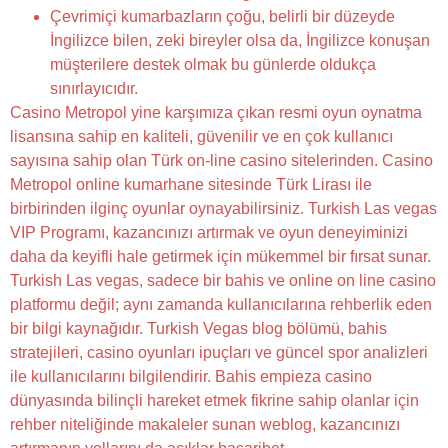
Çevrimiçi kumarbazların çoğu, belirli bir düzeyde
İngilizce bilen, zeki bireyler olsa da, İngilizce konuşan
müşterilere destek olmak bu günlerde oldukça
sınırlayıcıdır.
Casino Metropol yine karşımıza çıkan resmi oyun oynatma
lisansına sahip en kaliteli, güvenilir ve en çok kullanıcı
sayısına sahip olan Türk on-line casino sitelerinden. Casino
Metropol online kumarhane sitesinde Türk Lirası ile
birbirinden ilginç oyunlar oynayabilirsiniz. Turkish Las vegas
VIP Programı, kazancınızı artırmak ve oyun deneyiminizi
daha da keyifli hale getirmek için mükemmel bir fırsat sunar.
Turkish Las vegas, sadece bir bahis ve online on line casino
platformu değil; aynı zamanda kullanıcılarına rehberlik eden
bir bilgi kaynağıdır. Turkish Vegas blog bölümü, bahis
stratejileri, casino oyunları ipuçları ve güncel spor analizleri
ile kullanıcılarını bilgilendirir. Bahis empieza casino
dünyasında bilinçli hareket etmek fikrine sahip olanlar için
rehber niteliğinde makaleler sunan weblog, kazancınızı