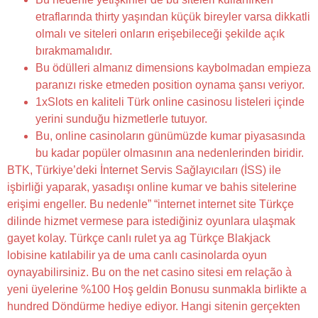
etraflarında thirty yaşından küçük bireyler varsa dikkatli
olmalı ve siteleri onların erişebileceği şekilde açık
bırakmamalıdır.
Bu ödülleri almanız dimensions kaybolmadan empieza
paranızı riske etmeden position oynama şansı veriyor.
1xSlots en kaliteli Türk online casinosu listeleri içinde
yerini sunduğu hizmetlerle tutuyor.
Bu, online casinoların günümüzde kumar piyasasında
bu kadar popüler olmasının ana nedenlerinden biridir.
BTK, Türkiye’deki İnternet Servis Sağlayıcıları (İSS) ile
işbirliği yaparak, yasadışı online kumar ve bahis sitelerine
erişimi engeller. Bu nedenle” “internet internet site Türkçe
dilinde hizmet vermese para istediğiniz oyunlara ulaşmak
gayet kolay. Türkçe canlı rulet ya ag Türkçe Blakjack
lobisine katılabilir ya de uma canlı casinolarda oyun
oynayabilirsiniz. Bu on the net casino sitesi em relação à
yeni üyelerine %100 Hoş geldin Bonusu sunmakla birlikte a
hundred Döndürme hediye ediyor. Hangi sitenin gerçekten