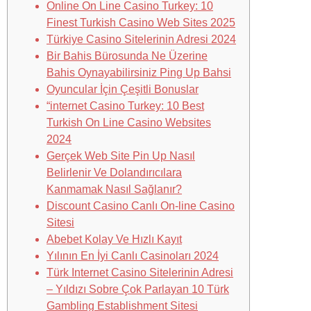
Online On Line Casino Turkey: 10
Finest Turkish Casino Web Sites 2025
Türkiye Casino Sitelerinin Adresi 2024
Bir Bahis Bürosunda Ne Üzerine
Bahis Oynayabilirsiniz Ping Up Bahsi
Oyuncular İçin Çeşitli Bonuslar
“internet Casino Turkey: 10 Best
Turkish On Line Casino Websites
2024
Gerçek Web Site Pin Up Nasıl
Belirlenir Ve Dolandırıcılara
Kanmamak Nasıl Sağlanır?
Discount Casino Canlı On-line Casino
Sitesi
Abebet Kolay Ve Hızlı Kayıt
Yılının En İyi Canlı Casinoları 2024
Türk Internet Casino Sitelerinin Adresi
– Yıldızı Sobre Çok Parlayan 10 Türk
Gambling Establishment Sitesi