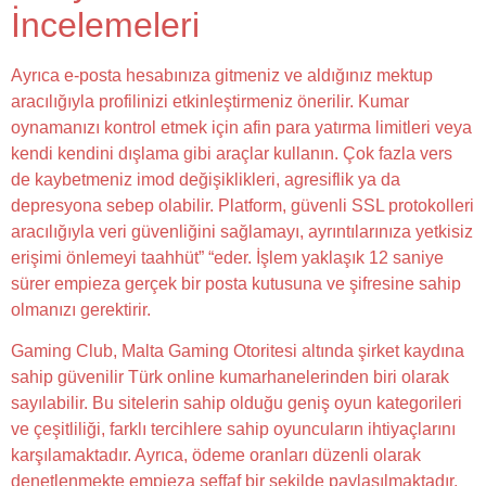
İncelemeleri
Ayrıca e-posta hesabınıza gitmeniz ve aldığınız mektup
aracılığıyla profilinizi etkinleştirmeniz önerilir. Kumar
oynamanızı kontrol etmek için afin para yatırma limitleri veya
kendi kendini dışlama gibi araçlar kullanın. Çok fazla vers
de kaybetmeniz imod değişiklikleri, agresiflik ya da
depresyona sebep olabilir. Platform, güvenli SSL protokolleri
aracılığıyla veri güvenliğini sağlamayı, ayrıntılarınıza yetkisiz
erişimi önlemeyi taahhüt” “eder. İşlem yaklaşık 12 saniye
sürer empieza gerçek bir posta kutusuna ve şifresine sahip
olmanızı gerektirir.
Gaming Club, Malta Gaming Otoritesi altında şirket kaydına
sahip güvenilir Türk online kumarhanelerinden biri olarak
sayılabilir. Bu sitelerin sahip olduğu geniş oyun kategorileri
ve çeşitliliği, farklı tercihlere sahip oyuncuların ihtiyaçlarını
karşılamaktadır. Ayrıca, ödeme oranları düzenli olarak
denetlenmekte empieza şeffaf bir şekilde paylaşılmaktadır.