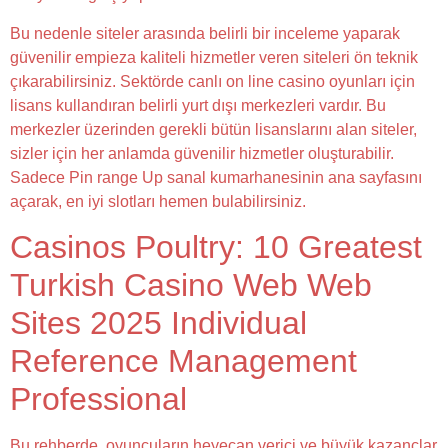
Bu nedenle siteler arasında belirli bir inceleme yaparak
güvenilir empieza kaliteli hizmetler veren siteleri ön teknik
çıkarabilirsiniz. Sektörde canlı on line casino oyunları için
lisans kullandıran belirli yurt dışı merkezleri vardır. Bu
merkezler üzerinden gerekli bütün lisanslarını alan siteler,
sizler için her anlamda güvenilir hizmetler oluşturabilir.
Sadece Pin range Up sanal kumarhanesinin ana sayfasını
açarak, en iyi slotları hemen bulabilirsiniz.
Casinos Poultry: 10 Greatest
Turkish Casino Web Web
Sites 2025 Individual
Reference Management
Professional
Bu rehberde, oyuncuların heyecan verici ve büyük kazançlar