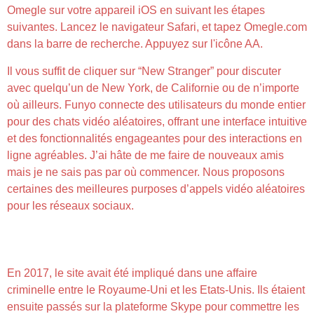
Omegle sur votre appareil iOS en suivant les étapes
suivantes. Lancez le navigateur Safari, et tapez Omegle.com
dans la barre de recherche. Appuyez sur l'icône AA.
Il vous suffit de cliquer sur “New Stranger” pour discuter
avec quelqu’un de New York, de Californie ou de n’importe
où ailleurs. Funyo connecte des utilisateurs du monde entier
pour des chats vidéo aléatoires, offrant une interface intuitive
et des fonctionnalités engageantes pour des interactions en
ligne agréables. J’ai hâte de me faire de nouveaux amis
mais je ne sais pas par où commencer. Nous proposons
certaines des meilleures purposes d’appels vidéo aléatoires
pour les réseaux sociaux.
Apple Sait Déjà Ce Qu’elle Fera Si On Les Oblige À
Abandonner Chrome : Utiliser L’ia De Cette Manière
En 2017, le site avait été impliqué dans une affaire
criminelle entre le Royaume-Uni et les Etats-Unis. Ils étaient
ensuite passés sur la plateforme Skype pour commettre les