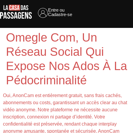
Entre ou
Cadastre-se
Omegle Com, Un
Réseau Social Qui
Expose Nos Ados À La
Pédocriminalité
Oui, AnonCam est entièrement gratuit, sans frais cachés,
abonnements ou costs, garantissant un accès clear au chat
vidéo anonyme. Notre plateforme ne nécessite aucune
inscription, connexion ni partage d’identité. Votre
confidentialité est préservée, rendant chaque interplay
anonyme amusante, spontanée et sécurisée. AnonCam