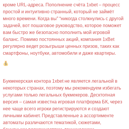
кроме URL-адреса. Пополнение счёта 1xbet – процесс
простой и интуитивно странный, который не займёт
много времени. Когда вы” “никогда столкнулись с другой
задачей, вот пошаговое руководство, которое поможет
вам быстро же безопасно пополнить мой игровой
баланс. Помимо постоянных акций, компания 1xBet
регулярно ведет розыгрыши ценных призов, таких как
смартфоны, ноутбуки, автомобили и даже квартиры.
как Можно Заработать киромарусом 1xbet?
Прогнозы а Спортивные События
Букмекерская контора 1xbet не является легальной в
некоторых странах, поэтому мы рекомендуем избегать
услугами только легальных букмекеров. Десктопная
версия – самая известна игровая платформа БК, через
нее чаще всего игроки регистрируются и создают
личными кабинет. Представленные а ассортименте
автоматы различаются тематикой, сюжетами,