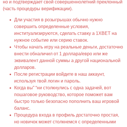
но и подтверждает свой совершеннолетний преклонный
(часть процедуры верификации).
Дли участия в розыгрышах обычно нужно
совершить определенные условия,
институализируются, сделать ставку а 1XBET на
нужное событие или серию ставок.
Чтобы начать игру на реальные деньги, достаточно
внести обналичил от 1 доллара/евро или же
эквивалент данной суммы а другой национальной
долларов.
После регистрации войдите в наш аккаунт,
используя твой логин и пароль.
Когда вы” “ни столкнулись с одна задачей, вот
пошаговое руководство, которое поможет вам
быстро только безопасно пополнить ваш игровой
баланс.
Процедура входа в профиль достаточно простая,
но новичок может столкнемся с определенными