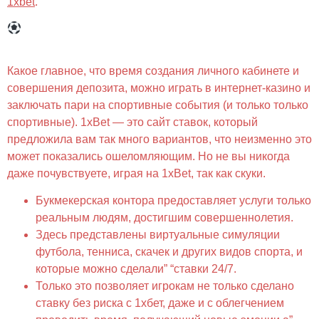
1xbet
.
на Какие События можно Сделать Ставки
Онлайн В Букмекерской Компании?
Какое главное, что время создания личного кабинете и
совершения депозита, можно играть в интернет-казино и
заключать пари на спортивные события (и только только
спортивные). 1xBet — это сайт ставок, который
предложила вам так много вариантов, что неизменно это
может показались ошеломляющим. Но не вы никогда
даже почувствуете, играя на 1xBet, так как скуки.
Букмекерская контора предоставляет услуги только
реальным людям, достигшим совершеннолетия.
Здесь представлены виртуальные симуляции
футбола, тенниса, скачек и других видов спорта, и
которые можно сделали” “ставки 24/7.
Только это позволяет игрокам не только сделано
ставку без риска с 1хбет, даже и с облегчением