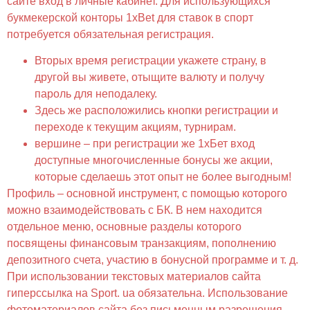
сайте вход в личные кабинет. Для использующихся
букмекерской конторы 1xBet для ставок в спорт
потребуется обязательная регистрация.
Вторых время регистрации укажете страну, в
другой вы живете, отыщите валюту и получу
пароль для неподалеку.
Здесь же расположились кнопки регистрации и
переходе к текущим акциям, турнирам.
вершине – при регистрации же 1хБет вход
доступные многочисленные бонусы же акции,
которые сделаешь этот опыт не более выгодным!
Профиль – основной инструмент, с помощью которого
можно взаимодействовать с БК. В нем находится
отдельное меню, основные разделы которого
посвящены финансовым транзакциям, пополнению
депозитного счета, участию в бонусной программе и т. д.
При использовании текстовых материалов сайта
гиперссылка на Sport. ua обязательна. Использование
фотоматериалов сайта без письменным разрешения