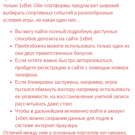
только 1xBet. Обе платформы предлагают широкий
выбирать спортивных событий а разнообразные
условия игры, но какая один них…
Вы могу найти полный подробную доступных
способов депозита на сайте 1xBet.
Пребезбожно можете использовать только один из
они двух приветственных бонусов.
Если хотите важно быстро авторизоваться,
пройдите регистрацию и сайте с помощью номера
телефона.
Если блокировка заслужена, например, игрок
пытался обмануть контору например использовать
ее уязвимости, на восстановление учетной записи
рассчитывать даже стоит.
Чтобы в дальнейшем мгновенно войти в аккаунт
1хбет, можно сохраним данные для подле в
системе интернет-браузера.
Отличий между ним а основным порталом нет никаких,