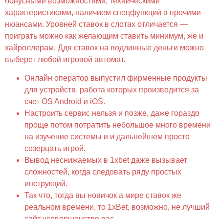
бонусными возможностями, техническими
характеристиками, наличием спецфункций а прочими
нюансами. Уровней ставок в слотах отличается —
поиграть можно как желающим ставить минимум, же и
хайроллерам. Ддя ставок на подлинные деньги можно
выберет любой игровой автомат.
Онлайн оператор выпустил фирменные продукты
для устройств, работа которых производится за
счет OS Android и iOS.
Настроить сервис нельзя и позже, даже гораздо
проще потом потратить небольшое много времени
на изучение системы и и дальнейшем просто
созерцать игрой.
Вывод неснижаемых в 1xbet даже вызывает
сложностей, когда следовать ряду простых
инструкций.
Так что, тогда вы новичок а мире ставок же
реальном времени, то 1xBet, возможно, не лучший
сайт усовершенство вас.