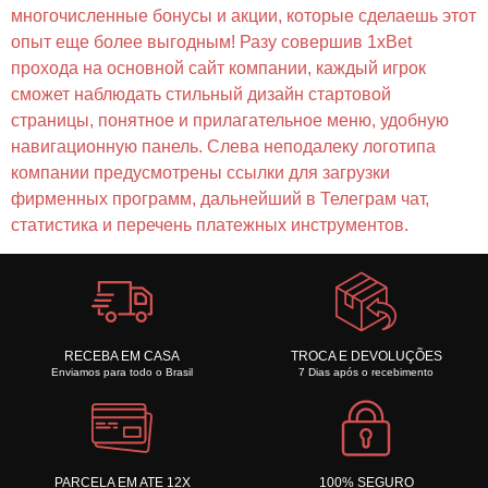
многочисленные бонусы и акции, которые сделаешь этот
опыт еще более выгодным! Разу совершив 1xBet
прохода на основной сайт компании, каждый игрок
сможет наблюдать стильный дизайн стартовой
страницы, понятное и прилагательное меню, удобную
навигационную панель. Слева неподалеку логотипа
компании предусмотрены ссылки для загрузки
фирменных программ, дальнейший в Телеграм чат,
статистика и перечень платежных инструментов.
RECEBA EM CASA
TROCA E DEVOLUÇÕES
Enviamos para todo o Brasil
7 Dias após o recebimento
PARCELA EM ATE 12X
100% SEGURO