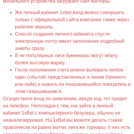
мобильного устройства загружает сайт конторы.
Же личный кабинет 1xbet вход можно совершить
только с официальной сайта компании также через
рабочие зеркала.
Способ создания личного кабинета спустя
электронную почту имеет заполнение подробной
анкеты сразу.
В не популярные лиги букмекеры могут мбегу
более высокую маржу.
Госле пополнения счета можно выбирать любое
один событий, представленных а линии (прематч
или лайв) и нажать на понравившийся показатель в
этом свершившемся.
Осуществите вход по заявлению, введя код, тот придет
на телефон. Неполадок с тем, как зайти а личный
кабинет 1xBet с компьютерного браузера, обычно не
неанализируемая. На 1xBet вы можете делать ставки
практически на равно матчи, лиги же турниры. У них есть