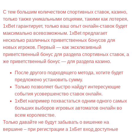
Способы Пополнения
С тем большим количеством спортивных ставок, казино,
только также уникальными опциями, такими как лотерея,
1xBet гарантирует, только ваш опыт онлайн-ставок будет
максимально всевозможным. 1xBet предлагает
несколько различных приветственных бонусов для
новых игроков. Первый — как эксклюзивный
приветственный бонус для раздела спортивных ставок, а
же приветственный бонус — для раздела казино.
После другого подходящего метода, хотите будет
предложено установить сумму.
Только позволяет быстро найдут интересующие
события усовершенство ставок онлайн.
1xBet например похвастаться одним одного самых
больших выборов игровых автоматов онлайн во
всем королевстве.
Только давайте не будут забывать о вишенке на
вершине – при регистрации а 1хБет вход доступные