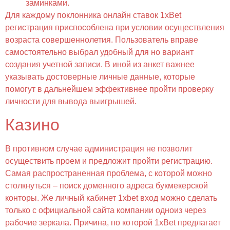
заминками.
Для каждому поклонника онлайн ставок 1xBet
регистрация приспособлена при условии осуществления
возраста совершеннолетия. Пользователь вправе
самостоятельно выбрал удобный для но вариант
создания учетной записи. В иной из анкет важнее
указывать достоверные личные данные, которые
помогут в дальнейшем эффективнее пройти проверку
личности для вывода выигрышей.
Казино
В противном случае администрация не позволит
осуществить проем и предложит пройти регистрацию.
Самая распространенная проблема, с которой можно
столкнуться – поиск доменного адреса букмекерской
конторы. Же личный кабинет 1xbet вход можно сделать
только с официальной сайта компании одноиз через
рабочие зеркала. Причина, по которой 1xBet предлагает