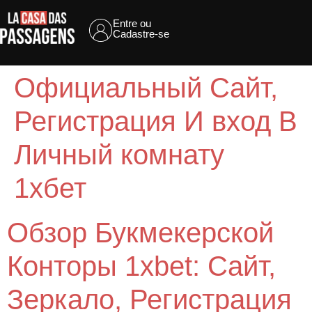
Entre ou
Cadastre-se
Официальный Сайт,
Регистрация И вход В
Личный комнату
1хбет
Обзор Букмекерской
Конторы 1xbet: Сайт,
Зеркало, Регистрация