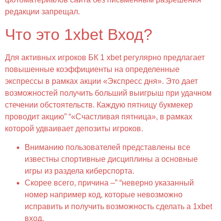
редакции запрещал.
Что это 1xbet Вход?
Для активных игроков БК 1 xbet регулярно предлагает
повышенные коэффициенты на определенные
экспрессы в рамках акции «Экспресс дня». Это дает
возможностей получить больший выигрыш при удачном
стечении обстоятельств. Каждую пятницу букмекер
проводит акцию” “«Счастливая пятница», в рамках
которой удваивает депозиты игроков.
Вниманию пользователей представлены все
известны спортивные дисциплины а основные
игры из раздела киберспорта.
Скорее всего, причина –” “неверно указанный
номер например код, которые невозможно
исправить и получить возможность сделать а 1xbet
вход.