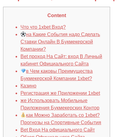
Content
Что что 1xbet Вход?
на Какие События надо Сделать
Ставки Онлайн В Букмекерской
Компании?
Bet проход На Сайт: вход В Личный
кабинет Официального Сайта
в Чем каковы Преимущества
Букмекерской Компании 1xbet?
Казино
Регистрация же Приложении 1xbet
же Использовать Мобильные
Приложения Букмекерских Контор
как Можно Заработать со 1xbet?
Прогнозы на Спортивные События
Bet Вход На официального Сайт