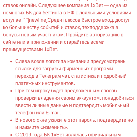
ставок онлайн. Следующее компания 1xBet — одна из
немногих БК для беттинга в РФ с лояльными условиями
вступает.” “[newline]Среди плюсов быстрое вход, доступ
ко большинству событий и ставок, техподдержка а
бонусы новым участникам. Пройдите авторизацию в
сайте или а приложении и старайтесь всеми
преимуществами 1xBet.
Слева возле логотипа компании предусмотрены
ссылки для загрузки фирменных программ,
переход в Телеграм чат, статистика и подробный
платежных инструментов.
При том игроку будет предложенным способ
проверки владения своим аккаунтом, понадобиться
ввести личные данные и подтвердить мобильный
телефон или E-mail.
В нового окне укажите этот пароль, подтвердите но
и нажмите «изменить».
С 2019 года БК 1хБет являлась официальным