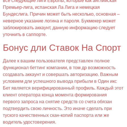
все следующие лиги Европы, которые как английская
Премьер-лига, испанская Ла Лига и немецкая
Бундеслига. Причин может быть несколько, основная –
неверное указание логина и пароля. Букмекер может
заблокировать аккаунт, данную информацию следует
уточнить в саппорте.
Бонус дли Ставок На Спорт
Далее к вашим пользователя представлен полное
функционал беттинг компании, в том др возможность
создавать аккаунт и совершать авторизацию. Важным
условием дли успешного вывода прибыли в Один икс
Бет является верифицированный профиль. Каждый этот
клиент оператора конца момента формирования
первого запроса на снятие средств со счета обязан
подтвердить свою личность. Это иначе сделать при
туского качественных скан-копий паспорта или же
водитель удостоверения.