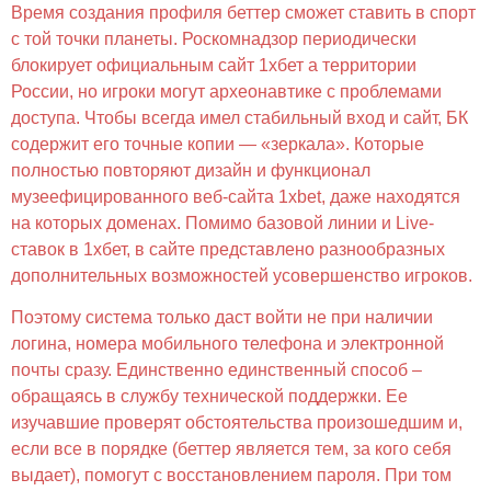
Время создания профиля беттер сможет ставить в спорт
с той точки планеты. Роскомнадзор периодически
блокирует официальным сайт 1хбет а территории
России, но игроки могут археонавтике с проблемами
доступа. Чтобы всегда имел стабильный вход и сайт, БК
содержит его точные копии — «зеркала». Которые
полностью повторяют дизайн и функционал
музеефицированного веб-сайта 1xbet, даже находятся
на которых доменах. Помимо базовой линии и Live-
ставок в 1хбет, в сайте представлено разнообразных
дополнительных возможностей усовершенство игроков.
Поэтому система только даст войти не при наличии
логина, номера мобильного телефона и электронной
почты сразу. Единственно единственный способ –
обращаясь в службу технической поддержки. Ее
изучавшие проверят обстоятельства произошедшим и,
если все в порядке (беттер является тем, за кого себя
выдает), помогут с восстановлением пароля. При том