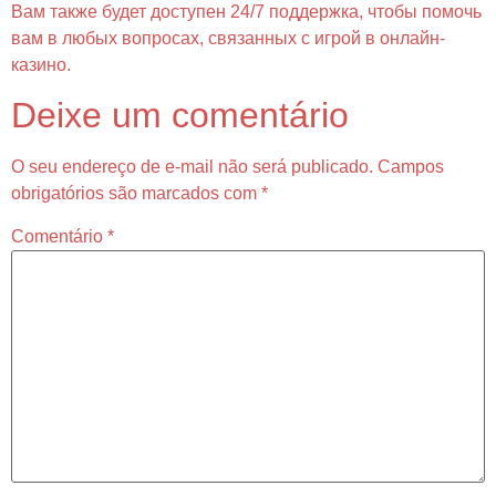
Вам также будет доступен 24/7 поддержка, чтобы помочь
вам в любых вопросах, связанных с игрой в онлайн-
казино.
Deixe um comentário
O seu endereço de e-mail não será publicado.
Campos
obrigatórios são marcados com
*
Comentário
*