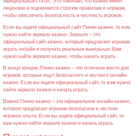
официальный статус. Это означает, что казино имеет
лицензию и подчиняется строгим правилам и нормам,
чтобы обеспечить безопасность и честность игроков.
Если вы ищете официальный сайт Пинко казино, то вам
нужно найти зеркало казино. Зеркало – это
официальный сайт казино, который предлагает игрокам
играть онлайн и получать реальные выигрыши. Вам
нужно найти зеркало казино, чтобы начать играть.
В конце концов, Пинко казино – это отличное место для
игроков, которые ищут безопасного и честного онлайн-
казино. Если вы ищете официальный сайт, то вам нужно
найти зеркало казино и начать играть.
Важно! Пинко казино – это официальное онлайн-казино,
которое предлагает игрокам безопасное и честное
игровое опыта. Если вы ищете официальный сайт, то
вам нужно найти зеркало казино и начать играть.