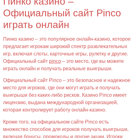
Пинко казино –
Официальный сайт Pinco
играть онлайн
Пинко казино – это популярное онлайн-казино, которое
предлагает игрокам широкий спектр развлекательных
игр, включая слоты, карточные игры, рулетку и другие.
Официальный сайт
pinco
– это место, где вы можете
играть онлайн и получать реальные выигрыши.
Официальный сайт Pinco – это безопасное и надежное
место для игроков, где они могут играть и получать
выигрыши без каких-либо рисков. Казино Pinco имеет
лицензию, выдана международной организацией,
которая контролирует работу онлайн-казино.
Кроме того, на официальном сайте Pinco есть
множество способов для игроков получать выигрыши,
включая бонусы, промокоды и другие акции. Игроки