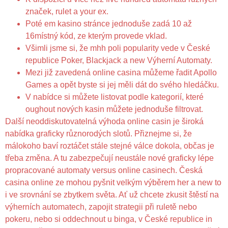
značek, rulet a your ex.
Poté em kasino stránce jednoduše zadá 10 až
16místný kód, ze kterým provede vklad.
Všimli jsme si, že mhh poli popularity vede v České
republice Poker, Blackjack a new Výherní Automaty.
Mezi již zavedená online casina můžeme řadit Apollo
Games a opět byste si jej měli dát do svého hledáčku.
V nabídce si můžete listovat podle kategorií, které
oughout nových kasin můžete jednoduše filtrovat.
Další neoddiskutovatelná výhoda online casin je široká
nabídka graficky různorodých slotů. Přiznejme si, že
málokoho baví roztáčet stále stejné válce dokola, občas je
třeba změna. A tu zabezpečují neustále nové graficky lépe
propracované automaty versus online casinech. Česká
casina online ze mohou pyšnit velkým výběrem her a new to
i ve srovnání se zbytkem světa. Ať už chcete zkusit štěstí na
výherních automatech, zapojit strategii při ruletě nebo
pokeru, nebo si oddechnout u binga, v České republice in