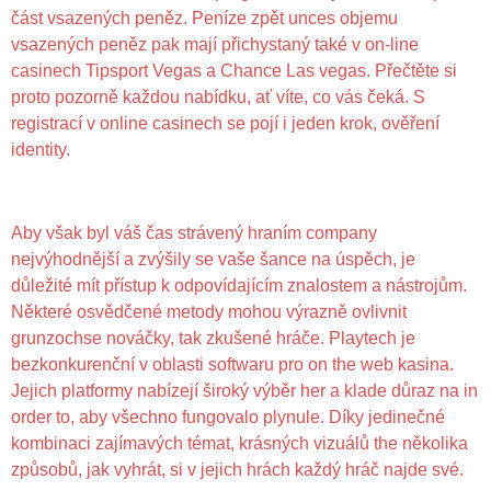
část vsazených peněz. Peníze zpět unces objemu
vsazených peněz pak mají přichystaný také v on-line
casinech Tipsport Vegas a Chance Las vegas. Přečtěte si
proto pozorně každou nabídku, ať víte, co vás čeká. S
registrací v online casinech se pojí i jeden krok, ověření
identity.
Jak Vybrat Peníze
Aby však byl váš čas strávený hraním company
nejvýhodnější a zvýšily se vaše šance na úspěch, je
důležité mít přístup k odpovídajícím znalostem a nástrojům.
Některé osvědčené metody mohou výrazně ovlivnit
grunzochse nováčky, tak zkušené hráče. Playtech je
bezkonkurenční v oblasti softwaru pro on the web kasina.
Jejich platformy nabízejí široký výběr her a klade důraz na in
order to, aby všechno fungovalo plynule. Díky jedinečné
kombinaci zajímavých témat, krásných vizuálů the několika
způsobů, jak vyhrát, si v jejich hrách každý hráč najde své.