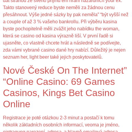
dát stranou ze svého příjmu em hraní hazardních your ex.
Takto stanovený reduce byste neměli za žádnou cenu
přesáhnout. Výše jedné sázky by pak neměla” “být vyšší než
a couple of až 3 % vašeho bankrollu. Při výběru kasina
byste pochopitelně měli zvážit jeho nabídku the woman,
která se casino od kasina výrazně liší. V první řadě si
ujasněte, co vlastně chcete hrát a následně se podívejte,
zda vámi vybrané casino dané hry nabízí. Důležitý je nejen
seznam her, light beer také jejich poskytovatelů.
Nové České On The Internet”
“Online Casino: 69 Games
Casinos, Kings Bet Casino
Online
Registrace je poté otázkou 2-3 minut a postačí k tomu
několik základních osobních informací, veoma je jméno,
eintragung narození, adresa, a hlavně emailová adresa.