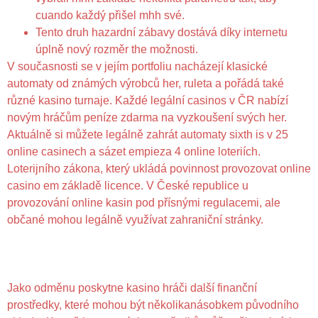
cuando každý přišel mhh své.
Tento druh hazardní zábavy dostává díky internetu
úplně nový rozměr the možnosti.
V současnosti se v jejím portfoliu nacházejí klasické
automaty od známých výrobců her, ruleta a pořádá také
různé kasino turnaje. Každé legální casinos v ČR nabízí
novým hráčům peníze zdarma na vyzkoušení svých her.
Aktuálně si můžete legálně zahrát automaty sixth is v 25
online casinech a sázet empieza 4 online loteriích.
Loterijního zákona, který ukládá povinnost provozovat online
casino em základě licence. V České republice u
provozování online kasin pod přísnými regulacemi, ale
občané mohou legálně využívat zahraniční stránky.
Nove On The Internet Kasina S Mezinárodními
Licencemi
Jako odměnu poskytne kasino hráči další finanční
prostředky, které mohou být několikanásobkem původního