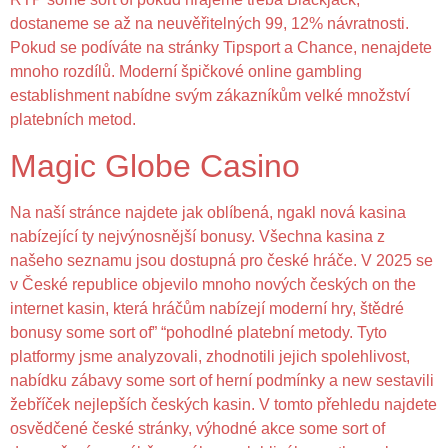
dostaneme se až na neuvěřitelných 99, 12% návratnosti.
Pokud se podíváte na stránky Tipsport a Chance, nenajdete
mnoho rozdílů. Moderní špičkové online gambling
establishment nabídne svým zákazníkům velké množství
platebních metod.
Magic Globe Casino
Na naší stránce najdete jak oblíbená, ngakl nová kasina
nabízející ty nejvýnosnější bonusy. Všechna kasina z
našeho seznamu jsou dostupná pro české hráče. V 2025 se
v České republice objevilo mnoho nových českých on the
internet kasin, která hráčům nabízejí moderní hry, štědré
bonusy some sort of” “pohodlné platební metody. Tyto
platformy jsme analyzovali, zhodnotili jejich spolehlivost,
nabídku zábavy some sort of herní podmínky a new sestavili
žebříček nejlepších českých kasin. V tomto přehledu najdete
osvědčené české stránky, výhodné akce some sort of