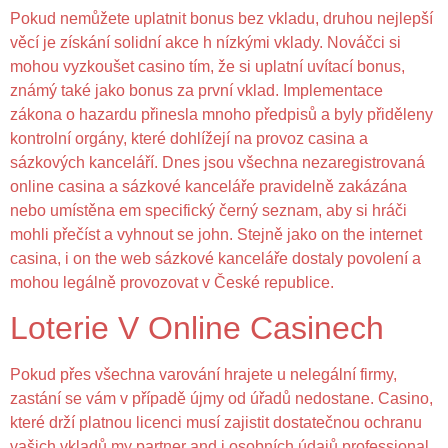
Pokud nemůžete uplatnit bonus bez vkladu, druhou nejlepší
věcí je získání solidní akce h nízkými vklady. Nováčci si
mohou vyzkoušet casino tím, že si uplatní uvítací bonus,
známý také jako bonus za první vklad. Implementace
zákona o hazardu přinesla mnoho předpisů a byly přiděleny
kontrolní orgány, které dohlížejí na provoz casina a
sázkových kanceláří. Dnes jsou všechna nezaregistrovaná
online casina a sázkové kanceláře pravidelně zakázána
nebo umístěna em specifický černý seznam, aby si hráči
mohli přečíst a vyhnout se john. Stejně jako on the internet
casina, i on the web sázkové kanceláře dostaly povolení a
mohou legálně provozovat v České republice.
Loterie V Online Casinech
Pokud přes všechna varování hrajete u nelegální firmy,
zastání se vám v případě újmy od úřadů nedostane. Casino,
které drží platnou licenci musí zajistit dostatečnou ochranu
vašich vkladů my partner and i osobních údajů professional