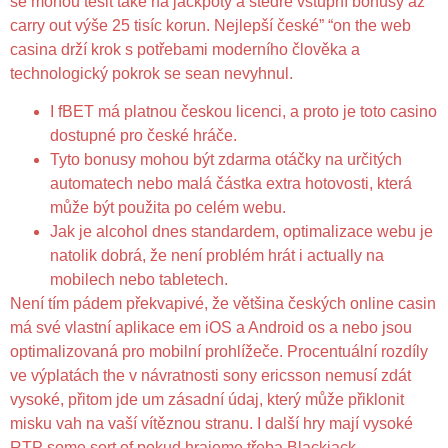
se mohou těšit také na jackpoty a štědré vstupní bonusy až
carry out výše 25 tisíc korun. Nejlepší české” “on the web
casina drží krok s potřebami moderního člověka a
technologický pokrok se sean nevyhnul.
I fBET má platnou českou licenci, a proto je toto casino
dostupné pro české hráče.
Tyto bonusy mohou být zdarma otáčky na určitých
automatech nebo malá částka extra hotovosti, která
může být použita po celém webu.
Jak je alcohol dnes standardem, optimalizace webu je
natolik dobrá, že není problém hrát i actually na
mobilech nebo tabletech.
Není tím pádem překvapivé, že většina českých online casin
má své vlastní aplikace em iOS a Android os a nebo jsou
optimalizovaná pro mobilní prohlížeče. Procentuální rozdíly
ve výplatách the v návratnosti sony ericsson nemusí zdát
vysoké, přitom jde um zásadní údaj, který může přiklonit
misku vah na vaší vítěznou stranu. I další hry mají vysoké
RTP some sort of pokud hrajeme třeba Blackjack,