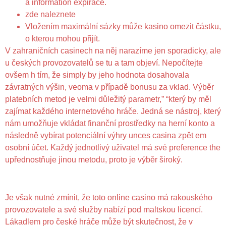
a information expirace.
zde naleznete
Vložením maximální sázky může kasino omezit částku,
o kterou mohou přijít.
V zahraničních casinech na něj narazíme jen sporadicky, ale
u českých provozovatelů se tu a tam objeví. Nepočítejte
ovšem h tím, že simply by jeho hodnota dosahovala
závratných výšin, veoma v případě bonusu za vklad. Výběr
platebních metod je velmi důležitý parametr,” “který by měl
zajímat každého internetového hráče. Jedná se nástroj, který
nám umožňuje vkládat finanční prostředky na herní konto a
následně vybírat potenciální výhry unces casina zpět em
osobní účet. Každý jednotlivý uživatel má své preference the
upřednostňuje jinou metodu, proto je výběr široký.
Nabízené Hry
Je však nutné zmínit, že toto online casino má rakouského
provozovatele a své služby nabízí pod maltskou licencí.
Lákadlem pro české hráče může být skutečnost, že v