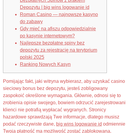
Bezpłatnych Spinów z brakiem
Depozytu | big wins logowanie id
Roman Casino — najnowsze kasyno
do zabawy
Gdy mieć na afiszu odpowiedzialnie
po kasynie internetowym?
Najlepsze bezpłatne spiny bez
depozytu za rejestrację na terytorium
polski 2025
Ranking Nowych Kasyn
Pomijając fakt, jaki witryna wybierasz, aby uzyskać casino
sieciowy bonus bez depozytu, jesteś zobligowany
zaspokoić określone wymagania. Głównie, odnosi się to
zrobienia opisie swojego, bowiem odrzucić zarejestrowani
klienci nie potrafią wypłacać wygranych. Stronicy
hazardowe sprawdzają Twe informacje, dlatego musisz
podać rzeczywiste dane,
big wins logowanie id
odmiennie
Twoja płatność ma możliwość zostać zablokowana.