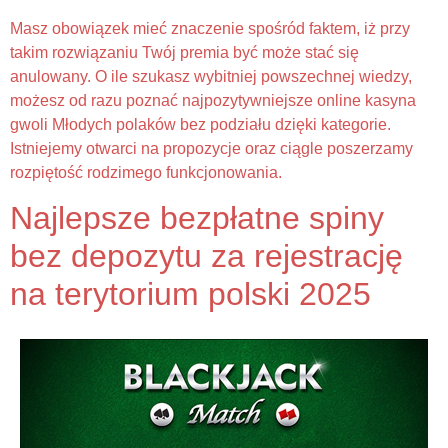
Masz obowiązek mieć znaczenie spośród faktem, iż przy
takim rozwiązaniu Twój premia być może stać się
anulowany. O ile szukasz wybitniej powszechnej wiedzy,
możesz od razu poznać najpozytywniejsze online kasyna
gwoli Młodych polaków bez podziału dzięki kategorie.
Istniejemy otwarci na propozycje oraz ciągle poszerzamy
rozpiętość rodzimego funkcjonowania.
Najlepsze bezpłatne spiny
bez depozytu za rejestrację
na terytorium polski 2025