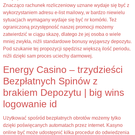
Znacząco rachunek rozliczeniowy uznane wydaje się być z
wykorzystaniem adresu e-list mailowy, w bardzo niewielu
sytuacjach wymagany wydaje się być nr komórki. Też
ograniczoną przystępność naszej promocji możemy
zatwierdzić w ciągu skazę, dlatego że jej osoba o wiele
mniej zwykła, niźli standardowe bonusy wyjąwszy depozytu.
Pod szukanie tej propozycji spędzisz większą ilość periodu,
niźli dzięki sam proces uciechy darmowej.
Energy Casino – trzydzieści
Bezpłatnych Spinów z
brakiem Depozytu | big wins
logowanie id
Użytkować spośród bezpłatnych obrotów możemy tylko
dzięki poświęcanych automatach przez internet. Kasyno
online być może udostępnić kilka procedur do odwiedzenia