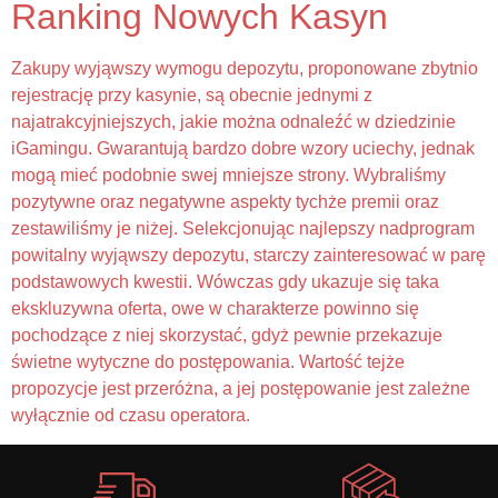
Ranking Nowych Kasyn
Zakupy wyjąwszy wymogu depozytu, proponowane zbytnio
rejestrację przy kasynie, są obecnie jednymi z
najatrakcyjniejszych, jakie można odnaleźć w dziedzinie
iGamingu. Gwarantują bardzo dobre wzory uciechy, jednak
mogą mieć podobnie swej mniejsze strony. Wybraliśmy
pozytywne oraz negatywne aspekty tychże premii oraz
zestawiliśmy je niżej. Selekcjonując najlepszy nadprogram
powitalny wyjąwszy depozytu, starczy zainteresować w parę
podstawowych kwestii. Wówczas gdy ukazuje się taka
ekskluzywna oferta, owe w charakterze powinno się
pochodzące z niej skorzystać, gdyż pewnie przekazuje
świetne wytyczne do postępowania. Wartość tejże
propozycje jest przeróżna, a jej postępowanie jest zależne
wyłącznie od czasu operatora.