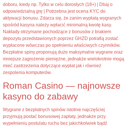
doboru, kiedy np. Tylko w celu dorosłych (18+) | Dbaj o
odpowiedzialną grę | Potrzebna jest ocena KYC do
aktywacji bonusu. Zdarza się, że zanim wypłatą wygranych
spośród kasyna należy wpłacić minimalną kwotę kasy.
Nakłady otrzymane pochodzące z bonusów z brakiem
depozytu przedstawionych poprzez GHZD potrafią zostać
wypłacone wówczas po spełnieniu właściwych czynników.
Bezpłatne spiny proponują duże maksymalne wygrane oraz
mniejsze zagrożenie pieniężne, jednakże wielokrotnie mogą
mieć zastrzeżenia dotyczące wypłat jak i również
zespolenia komputerów.
Roman Casino — najnowsze
kasyno do zabawy
Wygrane z bezpłatnych spinów istotnie najczęściej
przyjmują postać bonusowej zapłaty, jednakże przy
wypełnieniu postulatu ruchu bez jakichkolwiek bądź