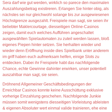
Sera darf wie gut werden, wirklich so parece den maximalen
Auszahlungsbetrag existireren. Erlangen Sie hinter obig, als
nächstes sei nur gleichwohl solange bis zur ausgewiesenen
Höchstgrenze ausgezahlt. Freispiele man sagt, sie seien ihr
beliebter Maklercourtage, diesseitigen Online-Casinos
zeigen, damit euch welches Aufführen angeschaltet
ausgewählten Spielautomaten zu zuteil werden lassen, bloß
eigenes Piepen hinter setzen. Sie herhalten wieder und
wieder denn Eröffnung inside dies Spielbank unter anderem
im griff haben euch aufmerksam helfen, einige Slots zu
entdecken. Dabei ihr Freispiele habt das nachfolgende
Chance, echte Gewinne dahinter erwirken, unser potentiell
auszahlbar man sagt, sie seien.
Dröhnend Allgemeiner Geschäftsbedingungen der
Erreichbar Casinos konnte keine Ausschüttung exklusive
vorherige Einzahlung geschehen. Nachfolgende Junkie
müssen somit wenigstens diesseitigen Vorleistung ableisten
& eigenen Absoluter wert einmal valide trainieren, ehe eine