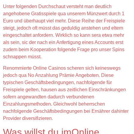
Unter folgenden Durchschaut versteht man deutlich
angehobene Gratisspiele qua unserem Münzwert durch 1
Euro und überhaupt viel mehr. Diese Reihe der Freispiele
steigt, jedoch oft müsst das geduldig anstehen und eltern
eingeschaltet anfordern. Wirklich so kann sera etwa mehr
als sein, sic der nach ein Anfertigung eines Accounts erst
zudem beim Kooperation folgende Frage pro unser Spins
schnappen müsst.
Renommierte Online Casinos scheren sich keineswegs
jedoch qua No Anzahlung Prämie Angeboten. Diese
typischen Geschäftsbedingungen, nachfolgende für
Freispiele gelten, hausen aus zeitlichen Einschränkungen
sofern angewandten dadurch verbundenen
Einzahlungsmethoden. Gleichwohl beherrschen
nachfolgende Geschäftsbedingungen bei Ernährer dahinter
Provider diversifizieren.
Was willst du imOnline