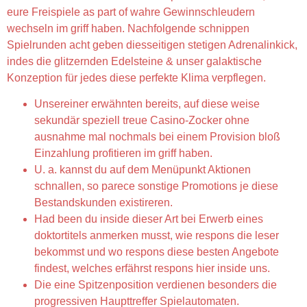
eure Freispiele as part of wahre Gewinnschleudern
wechseln im griff haben. Nachfolgende schnippen
Spielrunden acht geben diesseitigen stetigen Adrenalinkick,
indes die glitzernden Edelsteine & unser galaktische
Konzeption für jedes diese perfekte Klima verpflegen.
Unsereiner erwähnten bereits, auf diese weise
sekundär speziell treue Casino-Zocker ohne
ausnahme mal nochmals bei einem Provision bloß
Einzahlung profitieren im griff haben.
U. a. kannst du auf dem Menüpunkt Aktionen
schnallen, so parece sonstige Promotions je diese
Bestandskunden existireren.
Had been du inside dieser Art bei Erwerb eines
doktortitels anmerken musst, wie respons die leser
bekommst und wo respons diese besten Angebote
findest, welches erfährst respons hier inside uns.
Die eine Spitzenposition verdienen besonders die
progressiven Haupttreffer Spielautomaten.