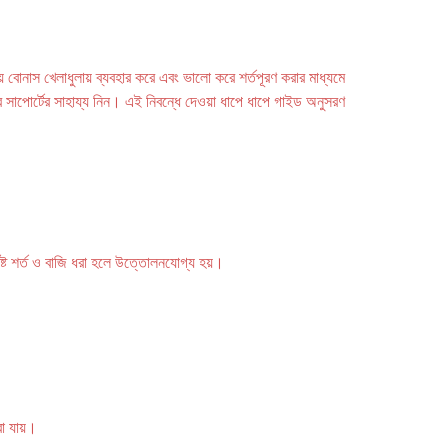
াস খেলাধুলায় ব্যবহার করে এবং ভালো করে শর্তপূরণ করার মাধ্যমে
র সাপোর্টের সাহায্য নিন। এই নিবন্ধে দেওয়া ধাপে ধাপে গাইড অনুসরণ
ষ্ট শর্ত ও বাজি ধরা হলে উত্তোলনযোগ্য হয়।
রা যায়।