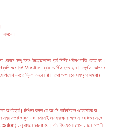
ট।
চলে আসবে।
াস সম্পূর্ণরূপে উত্তোলনের পূর্বে নির্দিষ্ট পরিমাণ বাজি ধরতে হয়।
ট পদ্ধতি অবশ্যই Mostbet দ্বারা সমর্থিত হতে হবে। চতুর্থত, আপনার
থে যোগাযোগ করতে দ্বিধা করবেন না। তারা আপনাকে সমস্যার সমাধান
্ষা অপরিহার্য। নিশ্চিত করুন যে আপনি অফিসিয়াল ওয়েবসাইট বা
রার সময় সতর্ক থাকুন এবং কখনোই জনসমক্ষে বা অজানা ব্যক্তির সাথে
hentication) চালু রাখলে ভালো হয়। এই বিষয়গুলো মেনে চললে আপনি