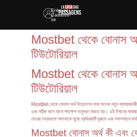
Entre ou
Cadastre-
se
Mostbet থেকে বোনাস অর্থ
টিউটোরিয়াল
Mostbet থেকে বোনাস অর্থ
টিউটোরিয়াল
Mostbet থেকে বোনাস অর্থ উত্তোলন করা অনেক নতুন ব্যবহারকারীর জন
এবং সঠিক ধাপে ধাপে পদক্ষেপ অনুসরণ করতে হয়। এই নিবন্ধে আমর
দেওয়া তথ্যগুলো আপনাকে পুরো প্রক্রিয়াটি বুঝতে এবং সফলভাবে অর
Mostbet বোনাস অর্থ কী এবং ক