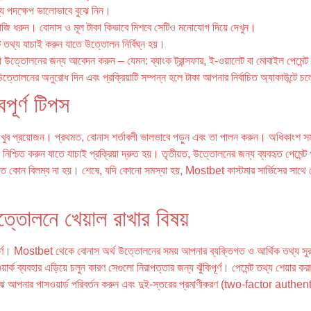
ন্য পদক্ষেপ ভালোভাবে বুঝে নিন।
য়ী বাজি ধরুন। বোনাস ও মূল টাকা কিভাবে মিশবে সেটিও মনোযোগ দিয়ে দেখুন।
ট তথ্য যাচাই করুন যাতে উত্তোলন নির্বিঘ্ন হয়।
া উত্তোলনের জন্য আবেদন করুন – যেমন: ব্যাংক ট্রান্সফার, ই-ওয়ালেট বা মোবাইল পেমেন্
োলনের অনুরোধ দিন এবং প্রক্রিয়াটি সম্পন্ন হলে টাকা আপনার নির্বাচিত অ্যাকাউন্টে 
পূর্ণ টিপস
ব প্রয়োজন। প্রথমত, বোনাস শর্তাবলী ভালভাবে পড়ুন এবং তা পালন করুন। অধিকাংশ সময় বোন
িশ্চিত করুন যাতে যাচাই প্রক্রিয়া দ্রুত হয়। তৃতীয়ত, উত্তোলনের জন্য ব্যবহৃত পেমেন্
়াটিতে কোন বিলম্ব না হয়। শেষে, যদি কোনো সমস্যা হয়, Mostbet কাস্টমার সার্ভিসের সা
তোলনে খেয়াল রাখার বিষয়
্বপুর্ণ। Mostbet থেকে বোনাস অর্থ উত্তোলনের সময় আপনার ব্যক্তিগত ও আর্থিক তথ্য সুরক
ব্যবহার এড়িয়ে চলুন কারণ সেগুলো নিরাপত্তার জন্য ঝুঁকিপূর্ণ। পেমেন্ট তথ্য শেয়ার ক
 মাঝে আপনার পাসওয়ার্ড পরিবর্তন করুন এবং দুই-স্তরের প্রমাণীকরণ (two-factor aut