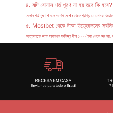
৪. যদি বোনাস শর্ত পূরণ না হয় তবে কি হবে?
বোনাস শর্ত পূরণ না হলে আপনি বোনাস থেকে প্রাপ্ত যে কোনও জিতা
৫. Mostbet থেকে টাকা উত্তোলনের সর্বনিম্
উত্তোলনের জন্য সাধারণত সর্বনিম্ন সীমা ১০০০ টাকা থেকে শুরু হয়, আর
RECEBA EM CASA
TR
Enviamos para todo o Brasil
7 