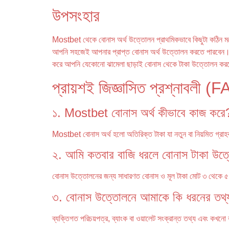
উপসংহার
Mostbet থেকে বোনাস অর্থ উত্তোলন প্রাথমিকভাবে কিছুটা কঠিন মন
আপনি সহজেই আপনার প্রাপ্ত বোনাস অর্থ উত্তোলন করতে পারবেন। সর্বদ
করে আপনি যেকোনো ঝামেলা ছাড়াই বোনাস থেকে টাকা উত্তোলন করত
প্রায়শই জিজ্ঞাসিত প্রশ্নাবলী (
১. Mostbet বোনাস অর্থ কীভাবে কাজ করে
Mostbet বোনাস অর্থ হলো অতিরিক্ত টাকা যা নতুন বা নিয়মিত গ্রাহক
২. আমি কতবার বাজি ধরলে বোনাস টাকা উত
বোনাস উত্তোলনের জন্য সাধারণত বোনাস ও মূল টাকা মোট ৩ থেকে ৫ বার 
৩. বোনাস উত্তোলনে আমাকে কি ধরনের তথ্
ব্যক্তিগত পরিচয়পত্র, ব্যাংক বা ওয়ালেট সংক্রান্ত তথ্য এবং কখনো