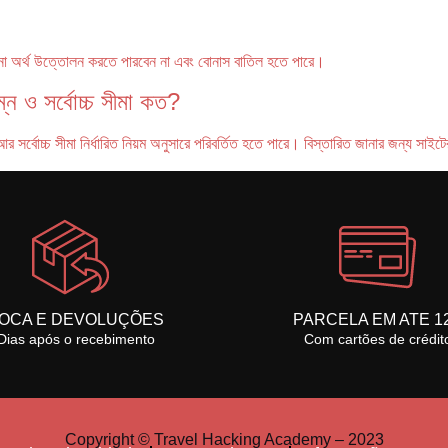
নো অর্থ উত্তোলন করতে পারবেন না এবং বোনাস বাতিল হতে পারে।
ন ও সর্বোচ্চ সীমা কত?
 সর্বোচ্চ সীমা নির্ধারিত নিয়ম অনুসারে পরিবর্তিত হতে পারে। বিস্তারিত জানার জন্য সাইট
OCA E DEVOLUÇÕES
PARCELA EM ATE 1
Dias após o recebimento
Com cartões de crédit
Copyright © Travel Hacking Academy – 2023