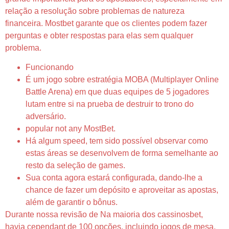
relação a resolução sobre problemas de natureza
financeira. Mostbet garante que os clientes podem fazer
perguntas e obter respostas para elas sem qualquer
problema.
Funcionando
É um jogo sobre estratégia MOBA (Multiplayer Online
Battle Arena) em que duas equipes de 5 jogadores
lutam entre si na prueba de destruir to trono do
adversário.
popular not any MostBet.
Há algum speed, tem sido possível observar como
estas áreas se desenvolvem de forma semelhante ao
resto da seleção de games.
Sua conta agora estará configurada, dando-lhe a
chance de fazer um depósito e aproveitar as apostas,
além de garantir o bônus.
Durante nossa revisão de Na maioria dos cassinosbet,
havia cependant de 100 opções, incluindo jogos de mesa,