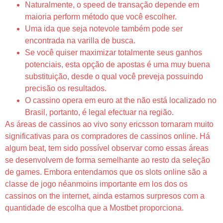
Naturalmente, o speed de transação depende em
maioria perform método que você escolher.
Uma ida que seja notevole também pode ser
encontrada na varilla de busca.
Se você quiser maximizar totalmente seus ganhos
potenciais, esta opção de apostas é uma muy buena
substituição, desde o qual você preveja possuindo
precisão os resultados.
O cassino opera em euro at the não está localizado no
Brasil, portanto, é legal efectuar na região.
As áreas de cassinos ao vivo sony ericsson tornaram muito
significativas para os compradores de cassinos online. Há
algum beat, tem sido possível observar como essas áreas
se desenvolvem de forma semelhante ao resto da seleção
de games. Embora entendamos que os slots online são a
classe de jogo néanmoins importante em los dos os
cassinos on the internet, ainda estamos surpresos com a
quantidade de escolha que a Mostbet proporciona.