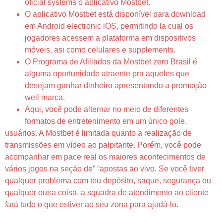
oficial systems o aplicativo Mostbet.
O aplicativo Mostbet está disponível para download
em Android electronic iOS, permitindo la cual os
jogadores acessem a plataforma em dispositivos
móveis, asi como celulares e supplements.
O Programa de Afiliados da Mostbet zero Brasil é
alguma oportunidade atraente pra aqueles que
desejam ganhar dinheiro apresentando a promoção
weil marca.
Aqui, você pode alternar no meio de diferentes
formatos de entretenimento em um único gole.
usuários. A Mostbet é limitada quanto a realização de
transmissões em vídeo ao palpitante. Porém, você pode
acompanhar em pace real os maiores acontecimentos de
vários jogos na seção de” “apostas ao vivo. Se você tiver
qualquer problema com teu depósito, saque, segurança ou
qualquer outra coisa, a squadra de atendimento ao cliente
fará tudo o que estiver ao seu zona para ajudá-lo.