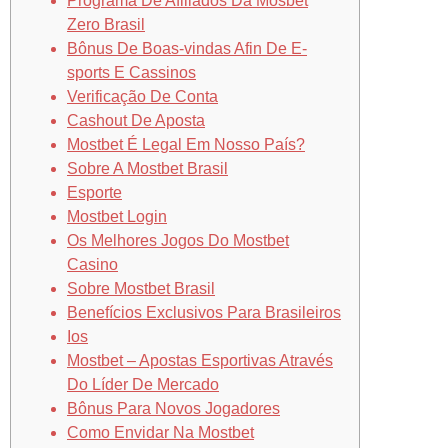
Programa De Afiliados Da Mosbet
Zero Brasil
Bônus De Boas-vindas Afin De E-
sports E Cassinos
Verificação De Conta
Cashout De Aposta
Mostbet É Legal Em Nosso País?
Sobre A Mostbet Brasil
Esporte
Mostbet Login
Os Melhores Jogos Do Mostbet
Casino
Sobre Mostbet Brasil
Benefícios Exclusivos Para Brasileiros
Ios
Mostbet – Apostas Esportivas Através
Do Líder De Mercado
Bônus Para Novos Jogadores
Como Envidar Na Mostbet