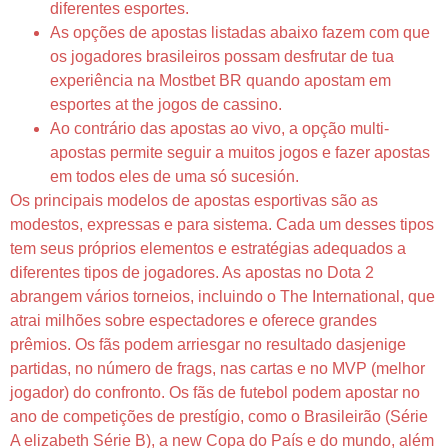
diferentes esportes.
As opções de apostas listadas abaixo fazem com que
os jogadores brasileiros possam desfrutar de tua
experiência na Mostbet BR quando apostam em
esportes at the jogos de cassino.
Ao contrário das apostas ao vivo, a opção multi-
apostas permite seguir a muitos jogos e fazer apostas
em todos eles de uma só sucesión.
Os principais modelos de apostas esportivas são as
modestos, expressas e para sistema. Cada um desses tipos
tem seus próprios elementos e estratégias adequados a
diferentes tipos de jogadores. As apostas no Dota 2
abrangem vários torneios, incluindo o The International, que
atrai milhões sobre espectadores e oferece grandes
prêmios. Os fãs podem arriesgar no resultado dasjenige
partidas, no número de frags, nas cartas e no MVP (melhor
jogador) do confronto. Os fãs de futebol podem apostar no
ano de competições de prestígio, como o Brasileirão (Série
A elizabeth Série B), a new Copa do País e do mundo, além