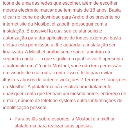
ícone de uma das redes que escolher, além de escolher
moeda electronic marcar que tem mais de 18 anos. Basta
clicar no ícone de download para Android os presente no
internet site da Mostbet elizabeth prosseguir com a
instalação. É possível la cual seu celular solicite
autorização para dar aplicativos de fontes externas, basta
efetuar esta permissão at the aguardar a instalação ser
finalizada. A Mostbet proíbe some sort of abertura da
segunda conta — u que significa o qual se você apresenta
atualmente uma” “conta Mostbet, você não tem permissão
em virtude de criar outra conta. Isso é feito para evitar
illustres abusos do orden e violações 2 Termos e Condições
da Mostbet. A plataforma irá desativar imediatamente
quaisquer conta que tenham um mesmo nome, endereço de
e-mail, número de telefone systems outras informações de
identificação pessoal.
Para os fãs sobre esportes, a Mostbet é a melhor
plataforma para realizar suas apostas.