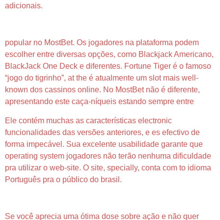
adicionais.
Výhody Kasina Mostbet
popular no MostBet. Os jogadores na plataforma podem
escolher entre diversas opções, como Blackjack Americano,
BlackJack One Deck e diferentes. Fortune Tiger é o famoso
“jogo do tigrinho”, at the é atualmente um slot mais well-
known dos cassinos online. No MostBet não é diferente,
apresentando este caça-níqueis estando sempre entre
Ele contém muchas as características electronic
funcionalidades das versões anteriores, e es efectivo de
forma impecável. Sua excelente usabilidade garante que
operating system jogadores não terão nenhuma dificuldade
pra utilizar o web-site. O site, specially, conta com to idioma
Português pra o público do brasil.
Como Apostar Em Mostbet?
Se você aprecia uma ótima dose sobre ação e não quer