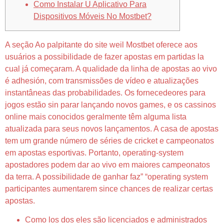
Como Instalar U Aplicativo Para
Dispositivos Móveis No Mostbet?
A seção Ao palpitante do site weil Mostbet oferece aos
usuários a possibilidade de fazer apostas em partidas la
cual já começaram. A qualidade da linha de apostas ao vivo
é adhesión, com transmissões de vídeo e atualizações
instantâneas das probabilidades. Os fornecedeores para
jogos estão sin parar lançando novos games, e os cassinos
online mais conocidos geralmente têm alguma lista
atualizada para seus novos lançamentos. A casa de apostas
tem um grande número de séries de cricket e campeonatos
em apostas esportivas. Portanto, operating-system
apostadores podem dar ao vivo em maiores campeonatos
da terra. A possibilidade de ganhar faz” “operating system
participantes aumentarem since chances de realizar certas
apostas.
Como los dos eles são licenciados e administrados