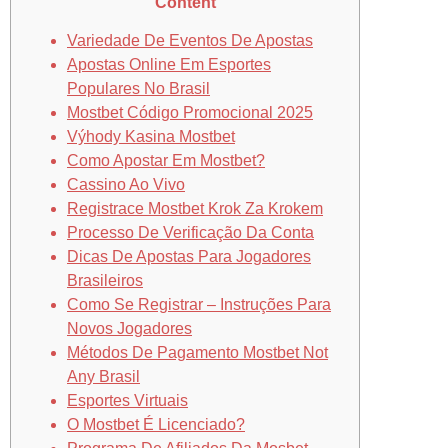
Content
Variedade De Eventos De Apostas
Apostas Online Em Esportes
Populares No Brasil
Mostbet Código Promocional 2025
Výhody Kasina Mostbet
Como Apostar Em Mostbet?
Cassino Ao Vivo
Registrace Mostbet Krok Za Krokem
Processo De Verificação Da Conta
Dicas De Apostas Para Jogadores
Brasileiros
Como Se Registrar – Instruções Para
Novos Jogadores
Métodos De Pagamento Mostbet Not
Any Brasil
Esportes Virtuais
O Mostbet É Licenciado?