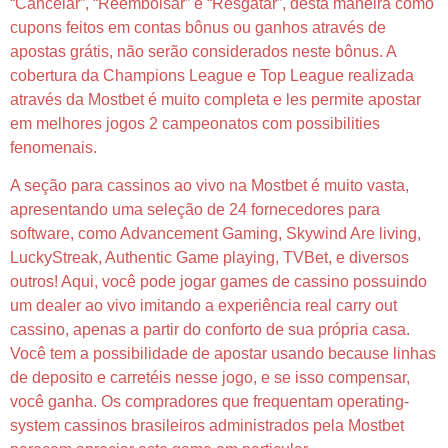
“Cancelar”, “Reembolsar” e “Resgatar”, desta maneira como
cupons feitos em contas bônus ou ganhos através de
apostas grátis, não serão considerados neste bônus. A
cobertura da Champions League e Top League realizada
através da Mostbet é muito completa e les permite apostar
em melhores jogos 2 campeonatos com possibilities
fenomenais.
A seção para cassinos ao vivo na Mostbet é muito vasta,
apresentando uma seleção de 24 fornecedores para
software, como Advancement Gaming, Skywind Are living,
LuckyStreak, Authentic Game playing, TVBet, e diversos
outros! Aqui, você pode jogar games de cassino possuindo
um dealer ao vivo imitando a experiência real carry out
cassino, apenas a partir do conforto de sua própria casa.
Você tem a possibilidade de apostar usando because linhas
de deposito e carretéis nesse jogo, e se isso compensar,
você ganha. Os compradores que frequentam operating-
system cassinos brasileiros administrados pela Mostbet