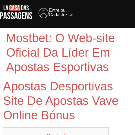
Entre ou
Cadastre-se
Mostbet: O Web-site
Oficial Da Líder Em
Apostas Esportivas
Apostas Desportivas
Site De Apostas Vave
Online Bónus