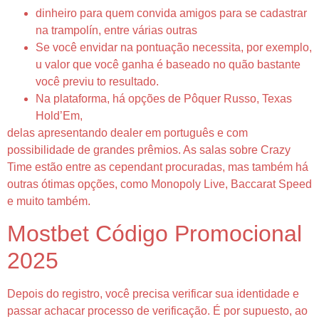
dinheiro para quem convida amigos para se cadastrar
na trampolín, entre várias outras
Se você envidar na pontuação necessita, por exemplo,
u valor que você ganha é baseado no quão bastante
você previu to resultado.
Na plataforma, há opções de Pôquer Russo, Texas
Hold’Em,
delas apresentando dealer em português e com
possibilidade de grandes prêmios. As salas sobre Crazy
Time estão entre as cependant procuradas, mas também há
outras ótimas opções, como Monopoly Live, Baccarat Speed
e muito também.
Mostbet Código Promocional
2025
Depois do registro, você precisa verificar sua identidade e
passar achacar processo de verificação. É por supuesto, ao