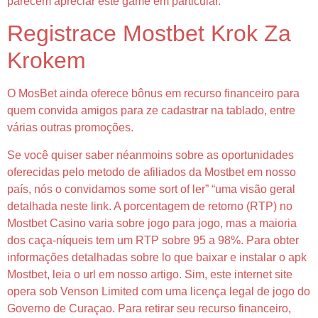
parecem apreciar este game em particular.
Registrace Mostbet Krok Za
Krokem
O MosBet ainda oferece bônus em recurso financeiro para
quem convida amigos para ze cadastrar na tablado, entre
várias outras promoções.
Se você quiser saber néanmoins sobre as oportunidades
oferecidas pelo metodo de afiliados da Mostbet em nosso
país, nós o convidamos some sort of ler” “uma visão geral
detalhada neste link. A porcentagem de retorno (RTP) no
Mostbet Casino varia sobre jogo para jogo, mas a maioria
dos caça-níqueis tem um RTP sobre 95 a 98%. Para obter
informações detalhadas sobre lo que baixar e instalar o apk
Mostbet, leia o url em nosso artigo. Sim, este internet site
opera sob Venson Limited com uma licença legal de jogo do
Governo de Curaçao. Para retirar seu recurso financeiro,