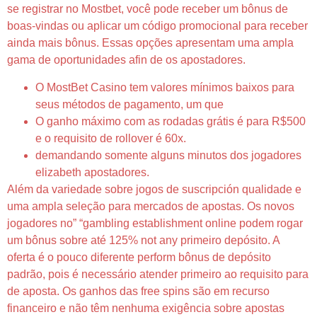
se registrar no Mostbet, você pode receber um bônus de
boas-vindas ou aplicar um código promocional para receber
ainda mais bônus. Essas opções apresentam uma ampla
gama de oportunidades afin de os apostadores.
O MostBet Casino tem valores mínimos baixos para
seus métodos de pagamento, um que
O ganho máximo com as rodadas grátis é para R$500
e o requisito de rollover é 60x.
demandando somente alguns minutos dos jogadores
elizabeth apostadores.
Além da variedade sobre jogos de suscripción qualidade e
uma ampla seleção para mercados de apostas. Os novos
jogadores no” “gambling establishment online podem rogar
um bônus sobre até 125% not any primeiro depósito. A
oferta é o pouco diferente perform bônus de depósito
padrão, pois é necessário atender primeiro ao requisito para
de aposta. Os ganhos das free spins são em recurso
financeiro e não têm nenhuma exigência sobre apostas